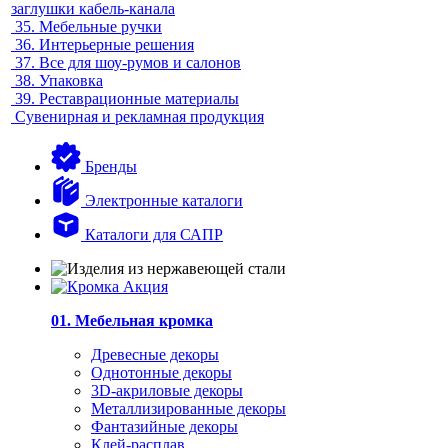
заглушки кабель-канала
35.
Мебельные ручки
36.
Интерьерные решения
37.
Все для шоу-румов и салонов
38.
Упаковка
39.
Реставрационные материалы
Сувенирная и рекламная продукция
Бренды
Электронные каталоги
Каталоги для САПР
01. Мебельная кромка
Древесные декоры
Однотонные декоры
3D-акриловые декоры
Металлизированные декоры
Фантазийные декоры
Клей-расплав