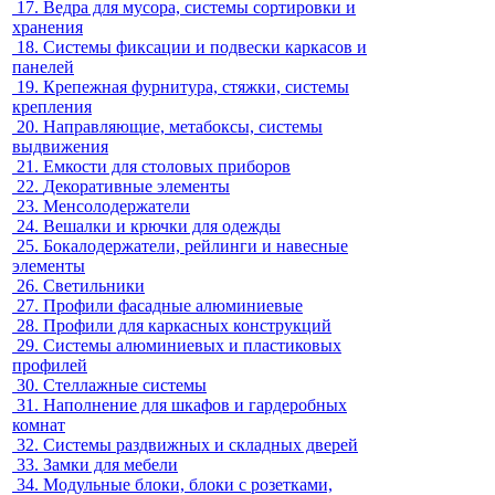
17.
Ведра для мусора, системы сортировки и
хранения
18.
Системы фиксации и подвески каркасов и
панелей
19.
Крепежная фурнитура, стяжки, системы
крепления
20.
Направляющие, метабоксы, системы
выдвижения
21.
Емкости для столовых приборов
22.
Декоративные элементы
23.
Менсолодержатели
24.
Вешалки и крючки для одежды
25.
Бокалодержатели, рейлинги и навесные
элементы
26.
Светильники
27.
Профили фасадные алюминиевые
28.
Профили для каркасных конструкций
29.
Системы алюминиевых и пластиковых
профилей
30.
Стеллажные системы
31.
Наполнение для шкафов и гардеробных
комнат
32.
Системы раздвижных и складных дверей
33.
Замки для мебели
34.
Модульные блоки, блоки с розетками,