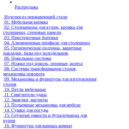
Распродажа
Изделия из нержавеющей стали
01.
Мебельная кромка
02.
Столешницы для кухни, кромка для
столешниц, стеновые панели
03.
Пристеночные бортики
04.
Алюминиевые профили для столешниц
05.
Гигиенические поддоны, защитные
накладки, базы под холодильник
06.
Цокольные системы
07.
Ножки под цоколь, опорные, колеса
08.
Системы трансформации столов,
механизмы поворота
09.
Механизмы и фурнитура для изготовления
столов
10.
Петли мебельные
11.
Смягчители удара
12.
Защелки, магниты
13.
Подъемные механизмы для мебели
14.
Сушки для посуды
15.
Сетчатые емкости и бутылочницы для
кухни
16.
Фурнитура для ванных комнат