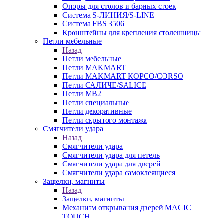
Опоры для столов и барных стоек
Система S-ЛИНИЯ/S-LINE
Система FBS 3506
Кронштейны для крепления столешницы
Петли мебельные
Назад
Петли мебельные
Петли MAKMART
Петли MAKMART КОРСО/CORSO
Петли САЛИЧЕ/SALICE
Петли MB2
Петли специальные
Петли декоративные
Петли скрытого монтажа
Смягчители удара
Назад
Смягчители удара
Смягчители удара для петель
Смягчители удара для дверей
Cмягчители удара самоклеящиеся
Защелки, магниты
Назад
Защелки, магниты
Механизм открывания дверей MAGIC
TOUCH