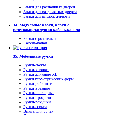
Замки для распашных дверей
Замки для раздвижных дверей
Замки для шторок жалюзи
34. Модульные блоки, блоки с
розетками, заглушки кабель-канала
Блоки с розетками
Кабель-канал
35. Мебельные ручки
Ручки-скобы
Ручки-кнопки
Ручки длинные XL
Ручки геометрических форм
Ручки-рейлинги
Ручки-врезные
Ручки-накладные
Ручки-профили
Ручки-ракушки
Ручки-серьги
Винты для ручек