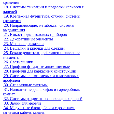
хранения
18.
Системы фиксации и подвески каркасов и
панелей
19.
Крепежная фурнитура, стяжки, системы
крепления
20.
Направляющие, метабоксы, системы
выдвижения
21.
Емкости для столовых приборов
22.
Декоративные элементы
23.
Менсолодержатели
24.
Вешалки и крючки для одежды
25.
Бокалодержатели, рейлинги и навесные
элементы
26.
Светильники
27.
Профили фасадные алюминиевые
28.
Профили для каркасных конструкций
29.
Системы алюминиевых и пластиковых
профилей
30.
Стеллажные системы
31.
Наполнение для шкафов и гардеробных
комнат
32.
Системы раздвижных и складных дверей
33.
Замки для мебели
34.
Модульные блоки, блоки с розетками,
заглушки кабель-канала