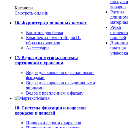
погрузк
товаров
Каталоги
Распил
Смотреть онлайн
длинном
материа
16. Фурнитура для ванных комнат
Резка
Корзины для белья
столешн
Комплекты емкостей для П-
панелей
образных ящиков
Дополни
Аксессуары
платная
упаковка
17. Ведра для мусора, системы
сортировки и хранения
Ведра для каркасов с распашными
фасадами
Ведра для каркасов с выдвижными
ящиками
Ведра с креплением к фасаду
18. Системы фиксации и подвески
каркасов и панелей
Подвески верхних каркасов
Подвески нижних каркасов