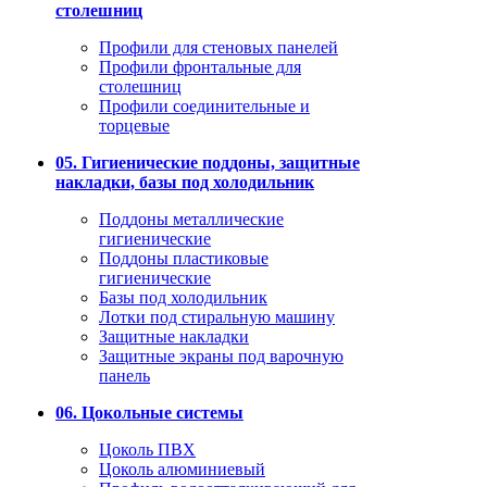
столешниц
Профили для стеновых панелей
Профили фронтальные для
столешниц
Профили соединительные и
торцевые
05. Гигиенические поддоны, защитные
накладки, базы под холодильник
Поддоны металлические
гигиенические
Поддоны пластиковые
гигиенические
Базы под холодильник
Лотки под стиральную машину
Защитные накладки
Защитные экраны под варочную
панель
06. Цокольные системы
Цоколь ПВХ
Цоколь алюминиевый