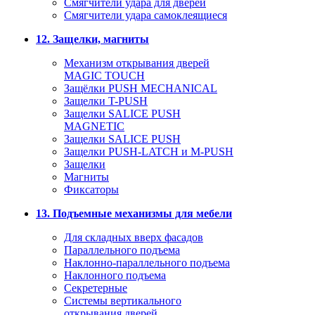
Смягчители удара для дверей
Cмягчители удара самоклеящиеся
12. Защелки, магниты
Механизм открывания дверей
MAGIC TOUCH
Защёлки PUSH MECHANICAL
Защелки T-PUSH
Защелки SALICE PUSH
MAGNETIC
Защелки SALICE PUSH
Защелки PUSH-LATCH и M-PUSH
Защелки
Магниты
Фиксаторы
13. Подъемные механизмы для мебели
Для складных вверх фасадов
Параллельного подъема
Наклонно-параллельного подъема
Наклонного подъема
Секретерные
Системы вертикального
открывания дверей