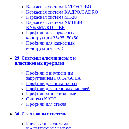
Каркасная система КУБО/CUBO
Каркасная система КАДРО/CADRO
Каркасная система MG20
Каркасная система УМНЫЙ
КУБ/SMARTCUBE
Профили для каркасных
конструкций 35x35, 50x50
Профили для каркасных
конструкций 15х15
29. Системы алюминиевых и
пластиковых профилей
Профили с внутренним
закруглением ГОЛА/GOLA
Профили для нижних баз
Профили для стеновых панелей
Профили универсальные
Система КАТО
Профили для стекла
30. Стеллажные системы
Интерьерная система
КАЛИПСО/CALYPSO