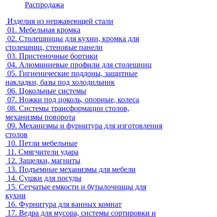
Распродажа
Изделия из нержавеющей стали
01.
Мебельная кромка
02.
Столешницы для кухни, кромка для
столешниц, стеновые панели
03.
Пристеночные бортики
04.
Алюминиевые профили для столешниц
05.
Гигиенические поддоны, защитные
накладки, базы под холодильник
06.
Цокольные системы
07.
Ножки под цоколь, опорные, колеса
08.
Системы трансформации столов,
механизмы поворота
09.
Механизмы и фурнитура для изготовления
столов
10.
Петли мебельные
11.
Смягчители удара
12.
Защелки, магниты
13.
Подъемные механизмы для мебели
14.
Сушки для посуды
15.
Сетчатые емкости и бутылочницы для
кухни
16.
Фурнитура для ванных комнат
17.
Ведра для мусора, системы сортировки и