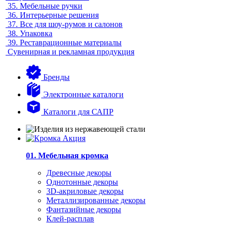
35.
Мебельные ручки
36.
Интерьерные решения
37.
Все для шоу-румов и салонов
38.
Упаковка
39.
Реставрационные материалы
Сувенирная и рекламная продукция
Бренды
Электронные каталоги
Каталоги для САПР
01. Мебельная кромка
Древесные декоры
Однотонные декоры
3D-акриловые декоры
Металлизированные декоры
Фантазийные декоры
Клей-расплав