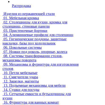
Распродажа
Изделия из нержавеющей стали
01.
Мебельная кромка
02.
Столешницы для кухни, кромка для
столешниц, стеновые панели
03.
Пристеночные бортики
04.
Алюминиевые профили для столешниц
05.
Гигиенические поддоны, защитные
накладки, базы под холодильник
06.
Цокольные системы
07.
Ножки под цоколь, опорные, колеса
08.
Системы трансформации столов,
механизмы поворота
09.
Механизмы и фурнитура для изготовления
столов
10.
Петли мебельные
11.
Смягчители удара
12.
Защелки, магниты
13.
Подъемные механизмы для мебели
14.
Сушки для посуды
15.
Сетчатые емкости и бутылочницы для
кухни
16.
Фурнитура для ванных комнат