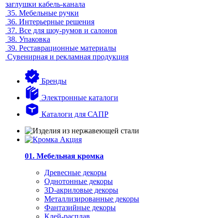
заглушки кабель-канала
35.
Мебельные ручки
36.
Интерьерные решения
37.
Все для шоу-румов и салонов
38.
Упаковка
39.
Реставрационные материалы
Сувенирная и рекламная продукция
Бренды
Электронные каталоги
Каталоги для САПР
01. Мебельная кромка
Древесные декоры
Однотонные декоры
3D-акриловые декоры
Металлизированные декоры
Фантазийные декоры
Клей-расплав