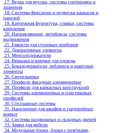
17.
Ведра для мусора, системы сортировки и
хранения
18.
Системы фиксации и подвески каркасов и
панелей
19.
Крепежная фурнитура, стяжки, системы
крепления
20.
Направляющие, метабоксы, системы
выдвижения
21.
Емкости для столовых приборов
22.
Декоративные элементы
23.
Менсолодержатели
24.
Вешалки и крючки для одежды
25.
Бокалодержатели, рейлинги и навесные
элементы
26.
Светильники
27.
Профили фасадные алюминиевые
28.
Профили для каркасных конструкций
29.
Системы алюминиевых и пластиковых
профилей
30.
Стеллажные системы
31.
Наполнение для шкафов и гардеробных
комнат
32.
Системы раздвижных и складных дверей
33.
Замки для мебели
34.
Модульные блоки, блоки с розетками,