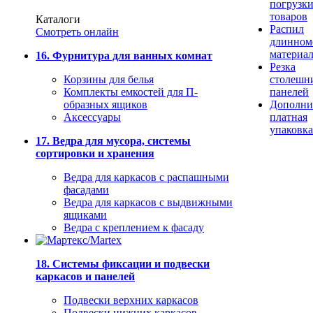
погрузк
товаров
Каталоги
Распил
Смотреть онлайн
длинном
материа
16. Фурнитура для ванных комнат
Резка
Корзины для белья
столешн
Комплекты емкостей для П-
панелей
образных ящиков
Дополни
Аксессуары
платная
упаковка
17. Ведра для мусора, системы
сортировки и хранения
Ведра для каркасов с распашными
фасадами
Ведра для каркасов с выдвижными
ящиками
Ведра с креплением к фасаду
18. Системы фиксации и подвески
каркасов и панелей
Подвески верхних каркасов
Подвески нижних каркасов