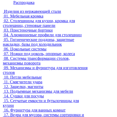
Распродажа
Изделия из нержавеющей стали
01.
Мебельная кромка
02.
Столешницы для кухни, кромка для
столешниц, стеновые панели
03.
Пристеночные бортики
04.
Алюминиевые профили для столешниц
05.
Гигиенические поддоны, защитные
накладки, базы под холодильник
06.
Цокольные системы
07.
Ножки под цоколь, опорные, колеса
08.
Системы трансформации столов,
механизмы поворота
09.
Механизмы и фурнитура для изготовления
столов
10.
Петли мебельные
11.
Смягчители удара
12.
Защелки, магниты
13.
Подъемные механизмы для мебели
14.
Сушки для посуды
15.
Сетчатые емкости и бутылочницы для
кухни
16.
Фурнитура для ванных комнат
17.
Ведра для мусора, системы сортировки и