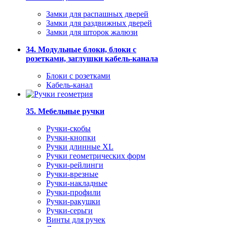
Замки для распашных дверей
Замки для раздвижных дверей
Замки для шторок жалюзи
34. Модульные блоки, блоки с
розетками, заглушки кабель-канала
Блоки с розетками
Кабель-канал
35. Мебельные ручки
Ручки-скобы
Ручки-кнопки
Ручки длинные XL
Ручки геометрических форм
Ручки-рейлинги
Ручки-врезные
Ручки-накладные
Ручки-профили
Ручки-ракушки
Ручки-серьги
Винты для ручек