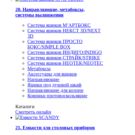
20. Направляющие, метабоксы,
системы выдвижения
Система ящиков М’АРТБОКС
Система ящиков НЕКСТ 3D/NEXT
3D
Система ящиков ПРОСТО
БОКС/SIMPLE BOX
Система ящиков ИНДИГО/INDIGO
Система ящиков СТРАЙК/STRIKE
Система ящиков НЕОТЕК/NEOTEC
Метабоксы
Аксессуары для ящиков
Направляющие
Ящики под духовой шкаф
Направляющие для колонн
Коврики противоскользящие
Каталоги
Смотреть онлайн
21. Емкости для столовых приборов