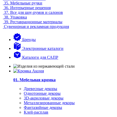
35.
Мебельные ручки
36.
Интерьерные решения
37.
Все для шоу-румов и салонов
38.
Упаковка
39.
Реставрационные материалы
Сувенирная и рекламная продукция
Бренды
Электронные каталоги
Каталоги для САПР
01. Мебельная кромка
Древесные декоры
Однотонные декоры
3D-акриловые декоры
Металлизированные декоры
Фантазийные декоры
Клей-расплав