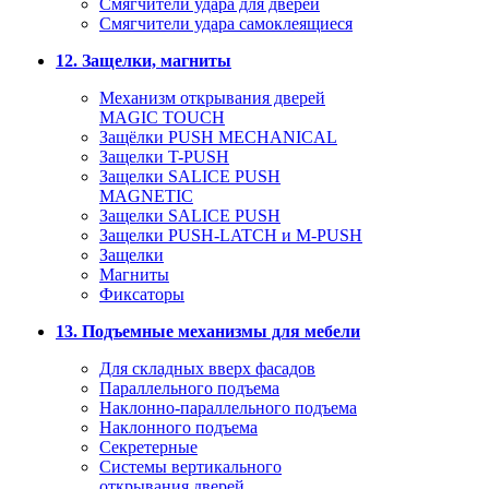
Смягчители удара для дверей
Cмягчители удара самоклеящиеся
12. Защелки, магниты
Механизм открывания дверей
MAGIC TOUCH
Защёлки PUSH MECHANICAL
Защелки T-PUSH
Защелки SALICE PUSH
MAGNETIC
Защелки SALICE PUSH
Защелки PUSH-LATCH и M-PUSH
Защелки
Магниты
Фиксаторы
13. Подъемные механизмы для мебели
Для складных вверх фасадов
Параллельного подъема
Наклонно-параллельного подъема
Наклонного подъема
Секретерные
Системы вертикального
открывания дверей