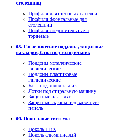
столешниц
Профили для стеновых панелей
Профили фронтальные для
столешниц
Профили соединительные и
торцевые
05. Гигиенические поддоны, защитные
накладки, базы под холодильник
Поддоны металлические
гигиенические
Поддоны пластиковые
гигиенические
Базы под холодильник
Лотки под стиральную машину
Защитные накладки
Защитные экраны под варочную
панель
06. Цокольные системы
Цоколь ПВХ
Цоколь алюминиевый