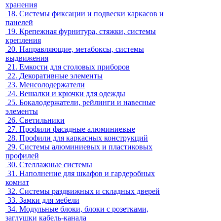
хранения
18.
Системы фиксации и подвески каркасов и
панелей
19.
Крепежная фурнитура, стяжки, системы
крепления
20.
Направляющие, метабоксы, системы
выдвижения
21.
Емкости для столовых приборов
22.
Декоративные элементы
23.
Менсолодержатели
24.
Вешалки и крючки для одежды
25.
Бокалодержатели, рейлинги и навесные
элементы
26.
Светильники
27.
Профили фасадные алюминиевые
28.
Профили для каркасных конструкций
29.
Системы алюминиевых и пластиковых
профилей
30.
Стеллажные системы
31.
Наполнение для шкафов и гардеробных
комнат
32.
Системы раздвижных и складных дверей
33.
Замки для мебели
34.
Модульные блоки, блоки с розетками,
заглушки кабель-канала