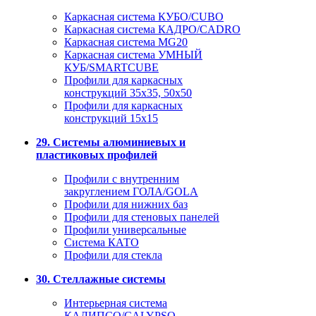
Каркасная система КУБО/CUBO
Каркасная система КАДРО/CADRO
Каркасная система MG20
Каркасная система УМНЫЙ
КУБ/SMARTCUBE
Профили для каркасных
конструкций 35x35, 50x50
Профили для каркасных
конструкций 15х15
29. Системы алюминиевых и
пластиковых профилей
Профили с внутренним
закруглением ГОЛА/GOLA
Профили для нижних баз
Профили для стеновых панелей
Профили универсальные
Система КАТО
Профили для стекла
30. Стеллажные системы
Интерьерная система
КАЛИПСО/CALYPSO