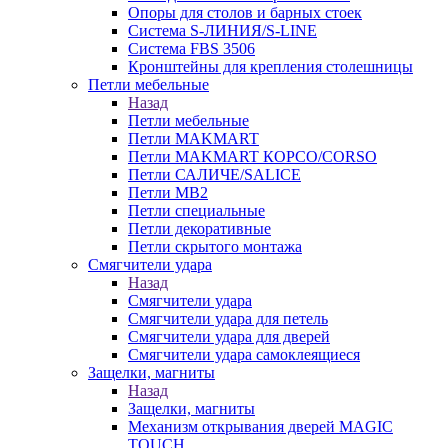
Опоры для столов и барных стоек
Система S-ЛИНИЯ/S-LINE
Система FBS 3506
Кронштейны для крепления столешницы
Петли мебельные
Назад
Петли мебельные
Петли MAKMART
Петли MAKMART КОРСО/CORSO
Петли САЛИЧЕ/SALICE
Петли MB2
Петли специальные
Петли декоративные
Петли скрытого монтажа
Смягчители удара
Назад
Смягчители удара
Смягчители удара для петель
Смягчители удара для дверей
Cмягчители удара самоклеящиеся
Защелки, магниты
Назад
Защелки, магниты
Механизм открывания дверей MAGIC
TOUCH