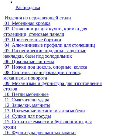
Распродажа
Изделия из нержавеющей стали
01.
Мебельная кромка
02.
Столешницы для кухни, кромка для
столешниц, стеновые панели
03.
Пристеночные бортики
04.
Алюминиевые профили для столешниц
05.
Гигиенические поддоны, защитные
накладки, базы под холодильник
06.
Цокольные системы
07.
Ножки под цоколь, опорные, колеса
08.
Системы трансформации столов,
механизмы поворота
09.
Механизмы и фурнитура для изготовления
столов
10.
Петли мебельные
11.
Смягчители удара
12.
Защелки, магниты
13.
Подъемные механизмы для мебели
14.
Сушки для посуды
15.
Сетчатые емкости и бутылочницы для
кухни
16.
Фурнитура для ванных комнат