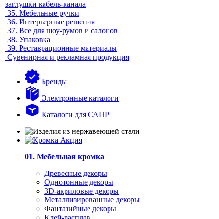
заглушки кабель-канала
35.
Мебельные ручки
36.
Интерьерные решения
37.
Все для шоу-румов и салонов
38.
Упаковка
39.
Реставрационные материалы
Сувенирная и рекламная продукция
Бренды
Электронные каталоги
Каталоги для САПР
01. Мебельная кромка
Древесные декоры
Однотонные декоры
3D-акриловые декоры
Металлизированные декоры
Фантазийные декоры
Клей-расплав