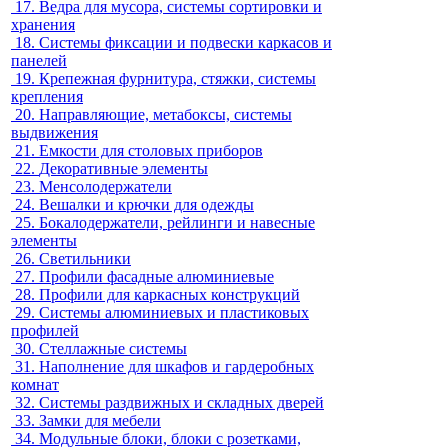
17.
Ведра для мусора, системы сортировки и
хранения
18.
Системы фиксации и подвески каркасов и
панелей
19.
Крепежная фурнитура, стяжки, системы
крепления
20.
Направляющие, метабоксы, системы
выдвижения
21.
Емкости для столовых приборов
22.
Декоративные элементы
23.
Менсолодержатели
24.
Вешалки и крючки для одежды
25.
Бокалодержатели, рейлинги и навесные
элементы
26.
Светильники
27.
Профили фасадные алюминиевые
28.
Профили для каркасных конструкций
29.
Системы алюминиевых и пластиковых
профилей
30.
Стеллажные системы
31.
Наполнение для шкафов и гардеробных
комнат
32.
Системы раздвижных и складных дверей
33.
Замки для мебели
34.
Модульные блоки, блоки с розетками,