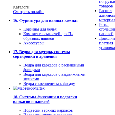
погрузк
товаров
Каталоги
Распил
Смотреть онлайн
длинном
материа
16. Фурнитура для ванных комнат
Резка
Корзины для белья
столешн
Комплекты емкостей для П-
панелей
образных ящиков
Дополни
Аксессуары
платная
упаковка
17. Ведра для мусора, системы
сортировки и хранения
Ведра для каркасов с распашными
фасадами
Ведра для каркасов с выдвижными
ящиками
Ведра с креплением к фасаду
18. Системы фиксации и подвески
каркасов и панелей
Подвески верхних каркасов
Подвески нижних каркасов