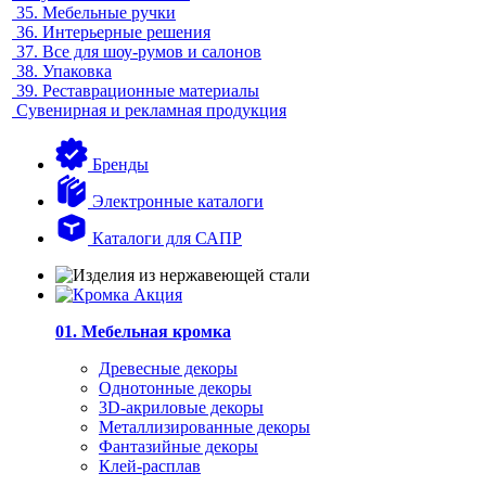
35.
Мебельные ручки
36.
Интерьерные решения
37.
Все для шоу-румов и салонов
38.
Упаковка
39.
Реставрационные материалы
Сувенирная и рекламная продукция
Бренды
Электронные каталоги
Каталоги для САПР
01. Мебельная кромка
Древесные декоры
Однотонные декоры
3D-акриловые декоры
Металлизированные декоры
Фантазийные декоры
Клей-расплав