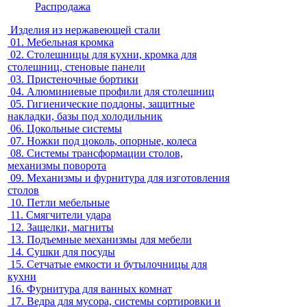
Распродажа
Изделия из нержавеющей стали
01.
Мебельная кромка
02.
Столешницы для кухни, кромка для
столешниц, стеновые панели
03.
Пристеночные бортики
04.
Алюминиевые профили для столешниц
05.
Гигиенические поддоны, защитные
накладки, базы под холодильник
06.
Цокольные системы
07.
Ножки под цоколь, опорные, колеса
08.
Системы трансформации столов,
механизмы поворота
09.
Механизмы и фурнитура для изготовления
столов
10.
Петли мебельные
11.
Смягчители удара
12.
Защелки, магниты
13.
Подъемные механизмы для мебели
14.
Сушки для посуды
15.
Сетчатые емкости и бутылочницы для
кухни
16.
Фурнитура для ванных комнат
17.
Ведра для мусора, системы сортировки и