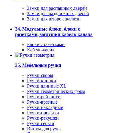
Замки для распашных дверей
Замки для раздвижных дверей
Замки для шторок жалюзи
34. Модульные блоки, блоки с
розетками, заглушки кабель-канала
Блоки с розетками
Кабель-канал
35. Мебельные ручки
Ручки-скобы
Ручки-кнопки
Ручки длинные XL
Ручки геометрических форм
Ручки-рейлинги
Ручки-врезные
Ручки-накладные
Ручки-профили
Ручки-ракушки
Ручки-серьги
Винты для ручек