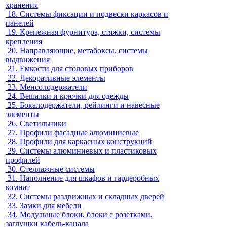
хранения
18.
Системы фиксации и подвески каркасов и
панелей
19.
Крепежная фурнитура, стяжки, системы
крепления
20.
Направляющие, метабоксы, системы
выдвижения
21.
Емкости для столовых приборов
22.
Декоративные элементы
23.
Менсолодержатели
24.
Вешалки и крючки для одежды
25.
Бокалодержатели, рейлинги и навесные
элементы
26.
Светильники
27.
Профили фасадные алюминиевые
28.
Профили для каркасных конструкций
29.
Системы алюминиевых и пластиковых
профилей
30.
Стеллажные системы
31.
Наполнение для шкафов и гардеробных
комнат
32.
Системы раздвижных и складных дверей
33.
Замки для мебели
34.
Модульные блоки, блоки с розетками,
заглушки кабель-канала