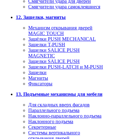
Смягчители удара для дверей
Cмягчители удара самоклеящиеся
12. Защелки, магниты
Механизм открывания дверей
MAGIC TOUCH
Защёлки PUSH MECHANICAL
Защелки T-PUSH
Защелки SALICE PUSH
MAGNETIC
Защелки SALICE PUSH
Защелки PUSH-LATCH и M-PUSH
Защелки
Магниты
Фиксаторы
13. Подъемные механизмы для мебели
Для складных вверх фасадов
Параллельного подъема
Наклонно-параллельного подъема
Наклонного подъема
Секретерные
Системы вертикального
открывания дверей