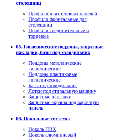
столешниц
Профили для стеновых панелей
Профили фронтальные для
столешниц
Профили соединительные и
торцевые
05. Гигиенические поддоны, защитные
накладки, базы под холодильник
Поддоны металлические
гигиенические
Поддоны пластиковые
гигиенические
Базы под холодильник
Лотки под стиральную машину
Защитные накладки
Защитные экраны под варочную
панель
06. Цокольные системы
Цоколь ПВХ
Цоколь алюминиевый