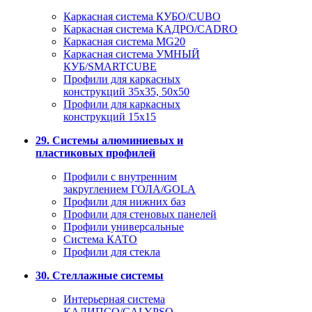
Каркасная система КУБО/CUBO
Каркасная система КАДРО/CADRO
Каркасная система MG20
Каркасная система УМНЫЙ
КУБ/SMARTCUBE
Профили для каркасных
конструкций 35x35, 50x50
Профили для каркасных
конструкций 15х15
29. Системы алюминиевых и
пластиковых профилей
Профили с внутренним
закруглением ГОЛА/GOLA
Профили для нижних баз
Профили для стеновых панелей
Профили универсальные
Система КАТО
Профили для стекла
30. Стеллажные системы
Интерьерная система
КАЛИПСО/CALYPSO