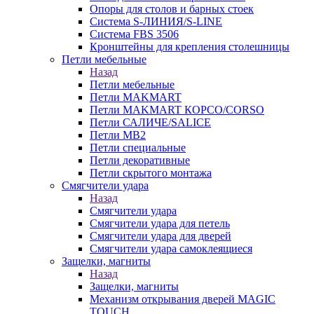
Опоры для столов и барных стоек
Система S-ЛИНИЯ/S-LINE
Система FBS 3506
Кронштейны для крепления столешницы
Петли мебельные
Назад
Петли мебельные
Петли MAKMART
Петли MAKMART КОРСО/CORSO
Петли САЛИЧЕ/SALICE
Петли MB2
Петли специальные
Петли декоративные
Петли скрытого монтажа
Смягчители удара
Назад
Смягчители удара
Смягчители удара для петель
Смягчители удара для дверей
Cмягчители удара самоклеящиеся
Защелки, магниты
Назад
Защелки, магниты
Механизм открывания дверей MAGIC
TOUCH