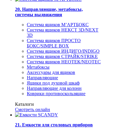
20. Направляющие, метабоксы,
системы выдвижения
Система ящиков М’АРТБОКС
Система ящиков НЕКСТ 3D/NEXT
3D
Система ящиков ПРОСТО
БОКС/SIMPLE BOX
Система ящиков ИНДИГО/INDIGO
Система ящиков СТРАЙК/STRIKE
Система ящиков НЕОТЕК/NEOTEC
Метабоксы
Аксессуары для ящиков
Направляющие
Ящики под духовой шкаф
Направляющие для колонн
Коврики противоскользящие
Каталоги
Смотреть онлайн
21. Емкости для столовых приборов