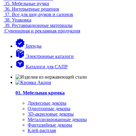
35.
Мебельные ручки
36.
Интерьерные решения
37.
Все для шоу-румов и салонов
38.
Упаковка
39.
Реставрационные материалы
Сувенирная и рекламная продукция
Бренды
Электронные каталоги
Каталоги для САПР
01. Мебельная кромка
Древесные декоры
Однотонные декоры
3D-акриловые декоры
Металлизированные декоры
Фантазийные декоры
Клей-расплав