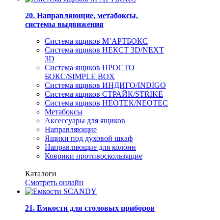
20. Направляющие, метабоксы,
системы выдвижения
Система ящиков М’АРТБОКС
Система ящиков НЕКСТ 3D/NEXT
3D
Система ящиков ПРОСТО
БОКС/SIMPLE BOX
Система ящиков ИНДИГО/INDIGO
Система ящиков СТРАЙК/STRIKE
Система ящиков НЕОТЕК/NEOTEC
Метабоксы
Аксессуары для ящиков
Направляющие
Ящики под духовой шкаф
Направляющие для колонн
Коврики противоскользящие
Каталоги
Смотреть онлайн
21. Емкости для столовых приборов