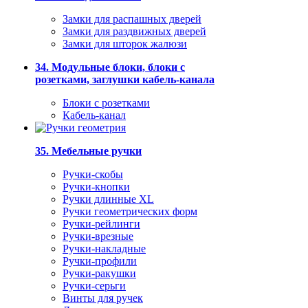
Замки для распашных дверей
Замки для раздвижных дверей
Замки для шторок жалюзи
34. Модульные блоки, блоки с
розетками, заглушки кабель-канала
Блоки с розетками
Кабель-канал
35. Мебельные ручки
Ручки-скобы
Ручки-кнопки
Ручки длинные XL
Ручки геометрических форм
Ручки-рейлинги
Ручки-врезные
Ручки-накладные
Ручки-профили
Ручки-ракушки
Ручки-серьги
Винты для ручек