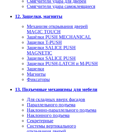
Смягчители удара для дверей
Cмягчители удара самоклеящиеся
12. Защелки, магниты
Механизм открывания дверей
MAGIC TOUCH
Защёлки PUSH MECHANICAL
Защелки T-PUSH
Защелки SALICE PUSH
MAGNETIC
Защелки SALICE PUSH
Защелки PUSH-LATCH и M-PUSH
Защелки
Магниты
Фиксаторы
13. Подъемные механизмы для мебели
Для складных вверх фасадов
Параллельного подъема
Наклонно-параллельного подъема
Наклонного подъема
Секретерные
Системы вертикального
открывания дверей