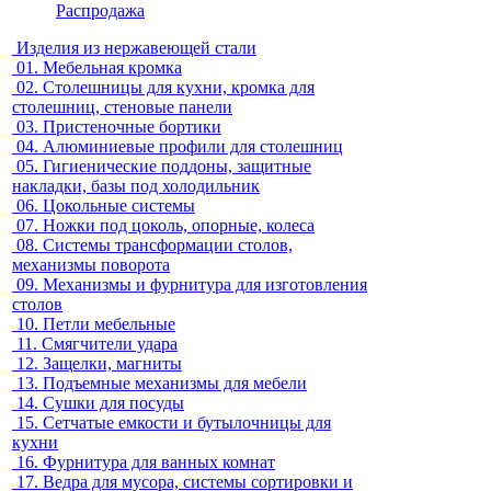
Распродажа
Изделия из нержавеющей стали
01.
Мебельная кромка
02.
Столешницы для кухни, кромка для
столешниц, стеновые панели
03.
Пристеночные бортики
04.
Алюминиевые профили для столешниц
05.
Гигиенические поддоны, защитные
накладки, базы под холодильник
06.
Цокольные системы
07.
Ножки под цоколь, опорные, колеса
08.
Системы трансформации столов,
механизмы поворота
09.
Механизмы и фурнитура для изготовления
столов
10.
Петли мебельные
11.
Смягчители удара
12.
Защелки, магниты
13.
Подъемные механизмы для мебели
14.
Сушки для посуды
15.
Сетчатые емкости и бутылочницы для
кухни
16.
Фурнитура для ванных комнат
17.
Ведра для мусора, системы сортировки и