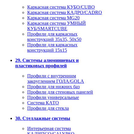
Каркасная система КУБО/CUBO
Каркасная система КАДРО/CADRO
Каркасная система MG20
Каркасная система УМНЫЙ
КУБ/SMARTCUBE
Профили для каркасных
конструкций 35x35, 50x50
Профили для каркасных
конструкций 15х15
29. Системы алюминиевых и
пластиковых профилей
Профили с внутренним
закруглением ГОЛА/GOLA
Профили для нижних баз
Профили для стеновых панелей
Профили универсальные
Система КАТО
Профили для стекла
30. Стеллажные системы
Интерьерная система
КАЛИПСО/CALYPSO