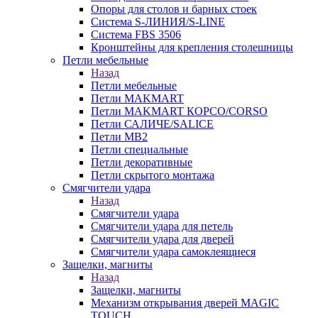
Опоры для столов и барных стоек
Система S-ЛИНИЯ/S-LINE
Система FBS 3506
Кронштейны для крепления столешницы
Петли мебельные
Назад
Петли мебельные
Петли MAKMART
Петли MAKMART КОРСО/CORSO
Петли САЛИЧЕ/SALICE
Петли MB2
Петли специальные
Петли декоративные
Петли скрытого монтажа
Смягчители удара
Назад
Смягчители удара
Смягчители удара для петель
Смягчители удара для дверей
Cмягчители удара самоклеящиеся
Защелки, магниты
Назад
Защелки, магниты
Механизм открывания дверей MAGIC
TOUCH