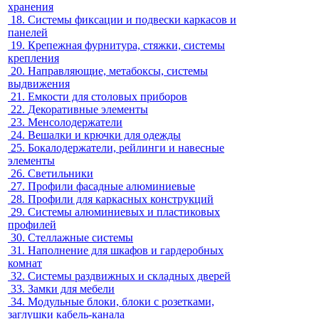
хранения
18.
Системы фиксации и подвески каркасов и
панелей
19.
Крепежная фурнитура, стяжки, системы
крепления
20.
Направляющие, метабоксы, системы
выдвижения
21.
Емкости для столовых приборов
22.
Декоративные элементы
23.
Менсолодержатели
24.
Вешалки и крючки для одежды
25.
Бокалодержатели, рейлинги и навесные
элементы
26.
Светильники
27.
Профили фасадные алюминиевые
28.
Профили для каркасных конструкций
29.
Системы алюминиевых и пластиковых
профилей
30.
Стеллажные системы
31.
Наполнение для шкафов и гардеробных
комнат
32.
Системы раздвижных и складных дверей
33.
Замки для мебели
34.
Модульные блоки, блоки с розетками,
заглушки кабель-канала