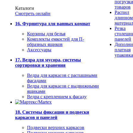
погрузк
товаров
Каталоги
Распил
Смотреть онлайн
длинном
материа
16. Фурнитура для ванных комнат
Резка
Корзины для белья
столешн
Комплекты емкостей для П-
панелей
образных ящиков
Дополни
Аксессуары
платная
упаковка
17. Ведра для мусора, системы
сортировки и хранения
Ведра для каркасов с распашными
фасадами
Ведра для каркасов с выдвижными
ящиками
Ведра с креплением к фасаду
18. Системы фиксации и подвески
каркасов и панелей
Подвески верхних каркасов
Подвески нижних каркасов