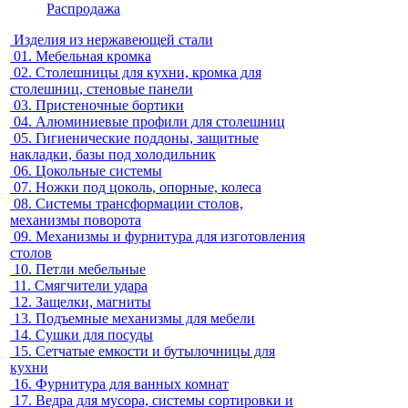
Распродажа
Изделия из нержавеющей стали
01.
Мебельная кромка
02.
Столешницы для кухни, кромка для
столешниц, стеновые панели
03.
Пристеночные бортики
04.
Алюминиевые профили для столешниц
05.
Гигиенические поддоны, защитные
накладки, базы под холодильник
06.
Цокольные системы
07.
Ножки под цоколь, опорные, колеса
08.
Системы трансформации столов,
механизмы поворота
09.
Механизмы и фурнитура для изготовления
столов
10.
Петли мебельные
11.
Смягчители удара
12.
Защелки, магниты
13.
Подъемные механизмы для мебели
14.
Сушки для посуды
15.
Сетчатые емкости и бутылочницы для
кухни
16.
Фурнитура для ванных комнат
17.
Ведра для мусора, системы сортировки и