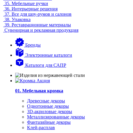
35.
Мебельные ручки
36.
Интерьерные решения
37.
Все для шоу-румов и салонов
38.
Упаковка
39.
Реставрационные материалы
Сувенирная и рекламная продукция
Бренды
Электронные каталоги
Каталоги для САПР
01. Мебельная кромка
Древесные декоры
Однотонные декоры
3D-акриловые декоры
Металлизированные декоры
Фантазийные декоры
Клей-расплав