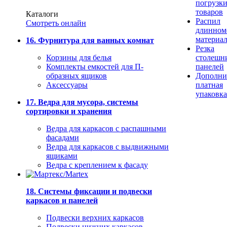
погрузк
товаров
Каталоги
Распил
Смотреть онлайн
длинном
материа
16. Фурнитура для ванных комнат
Резка
Корзины для белья
столешн
Комплекты емкостей для П-
панелей
образных ящиков
Дополни
Аксессуары
платная
упаковка
17. Ведра для мусора, системы
сортировки и хранения
Ведра для каркасов с распашными
фасадами
Ведра для каркасов с выдвижными
ящиками
Ведра с креплением к фасаду
18. Системы фиксации и подвески
каркасов и панелей
Подвески верхних каркасов
Подвески нижних каркасов