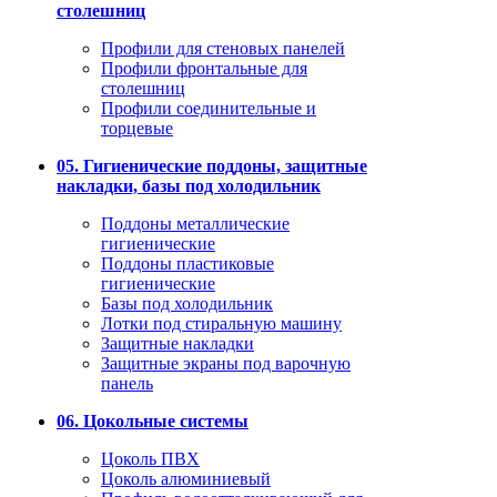
столешниц
Профили для стеновых панелей
Профили фронтальные для
столешниц
Профили соединительные и
торцевые
05. Гигиенические поддоны, защитные
накладки, базы под холодильник
Поддоны металлические
гигиенические
Поддоны пластиковые
гигиенические
Базы под холодильник
Лотки под стиральную машину
Защитные накладки
Защитные экраны под варочную
панель
06. Цокольные системы
Цоколь ПВХ
Цоколь алюминиевый