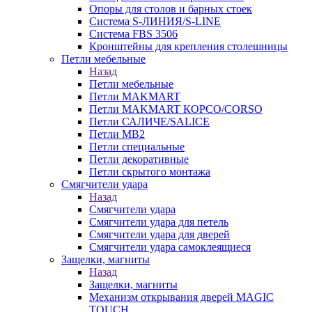
Опоры для столов и барных стоек
Система S-ЛИНИЯ/S-LINE
Система FBS 3506
Кронштейны для крепления столешницы
Петли мебельные
Назад
Петли мебельные
Петли MAKMART
Петли MAKMART КОРСО/CORSO
Петли САЛИЧЕ/SALICE
Петли MB2
Петли специальные
Петли декоративные
Петли скрытого монтажа
Смягчители удара
Назад
Смягчители удара
Смягчители удара для петель
Смягчители удара для дверей
Cмягчители удара самоклеящиеся
Защелки, магниты
Назад
Защелки, магниты
Механизм открывания дверей MAGIC
TOUCH