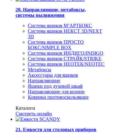
20. Направляющие, метабоксы,
системы выдвижения
Система ящиков М’АРТБОКС
Система ящиков НЕКСТ 3D/NEXT
3D
Система ящиков ПРОСТО
БОКС/SIMPLE BOX
Система ящиков ИНДИГО/INDIGO
Система ящиков СТРАЙК/STRIKE
Система ящиков НЕОТЕК/NEOTEC
Метабоксы
Аксессуары для ящиков
Направляющие
Ящики под духовой шкаф
Направляющие для колонн
Коврики противоскользящие
Каталоги
Смотреть онлайн
21. Емкости для столовых приборов