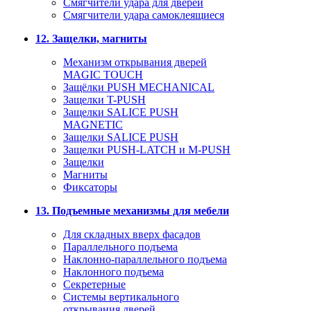
Смягчители удара для дверей
Cмягчители удара самоклеящиеся
12. Защелки, магниты
Механизм открывания дверей
MAGIC TOUCH
Защёлки PUSH MECHANICAL
Защелки T-PUSH
Защелки SALICE PUSH
MAGNETIC
Защелки SALICE PUSH
Защелки PUSH-LATCH и M-PUSH
Защелки
Магниты
Фиксаторы
13. Подъемные механизмы для мебели
Для складных вверх фасадов
Параллельного подъема
Наклонно-параллельного подъема
Наклонного подъема
Секретерные
Системы вертикального
открывания дверей