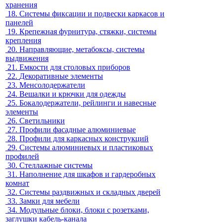
хранения
18.
Системы фиксации и подвески каркасов и
панелей
19.
Крепежная фурнитура, стяжки, системы
крепления
20.
Направляющие, метабоксы, системы
выдвижения
21.
Емкости для столовых приборов
22.
Декоративные элементы
23.
Менсолодержатели
24.
Вешалки и крючки для одежды
25.
Бокалодержатели, рейлинги и навесные
элементы
26.
Светильники
27.
Профили фасадные алюминиевые
28.
Профили для каркасных конструкций
29.
Системы алюминиевых и пластиковых
профилей
30.
Стеллажные системы
31.
Наполнение для шкафов и гардеробных
комнат
32.
Системы раздвижных и складных дверей
33.
Замки для мебели
34.
Модульные блоки, блоки с розетками,
заглушки кабель-канала