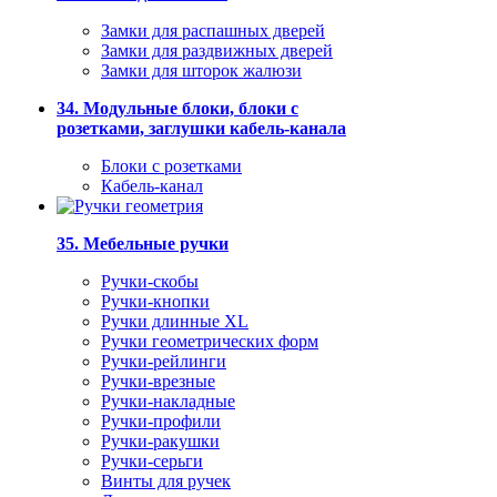
Замки для распашных дверей
Замки для раздвижных дверей
Замки для шторок жалюзи
34. Модульные блоки, блоки с
розетками, заглушки кабель-канала
Блоки с розетками
Кабель-канал
35. Мебельные ручки
Ручки-скобы
Ручки-кнопки
Ручки длинные XL
Ручки геометрических форм
Ручки-рейлинги
Ручки-врезные
Ручки-накладные
Ручки-профили
Ручки-ракушки
Ручки-серьги
Винты для ручек