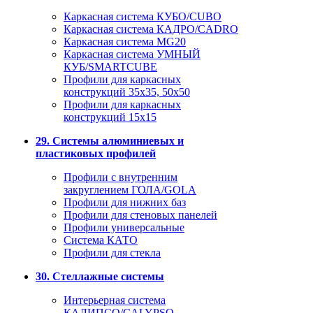
Каркасная система КУБО/CUBO
Каркасная система КАДРО/CADRO
Каркасная система MG20
Каркасная система УМНЫЙ
КУБ/SMARTCUBE
Профили для каркасных
конструкций 35x35, 50x50
Профили для каркасных
конструкций 15х15
29. Системы алюминиевых и
пластиковых профилей
Профили с внутренним
закруглением ГОЛА/GOLA
Профили для нижних баз
Профили для стеновых панелей
Профили универсальные
Система КАТО
Профили для стекла
30. Стеллажные системы
Интерьерная система
КАЛИПСО/CALYPSO