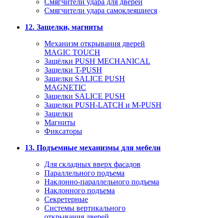
Смягчители удара для дверей
Cмягчители удара самоклеящиеся
12. Защелки, магниты
Механизм открывания дверей
MAGIC TOUCH
Защёлки PUSH MECHANICAL
Защелки T-PUSH
Защелки SALICE PUSH
MAGNETIC
Защелки SALICE PUSH
Защелки PUSH-LATCH и M-PUSH
Защелки
Магниты
Фиксаторы
13. Подъемные механизмы для мебели
Для складных вверх фасадов
Параллельного подъема
Наклонно-параллельного подъема
Наклонного подъема
Секретерные
Системы вертикального
открывания дверей