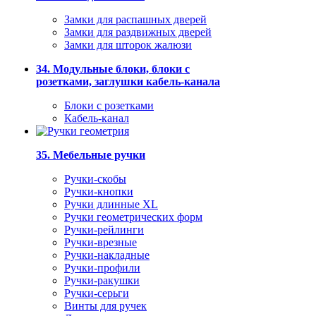
Замки для распашных дверей
Замки для раздвижных дверей
Замки для шторок жалюзи
34. Модульные блоки, блоки с
розетками, заглушки кабель-канала
Блоки с розетками
Кабель-канал
35. Мебельные ручки
Ручки-скобы
Ручки-кнопки
Ручки длинные XL
Ручки геометрических форм
Ручки-рейлинги
Ручки-врезные
Ручки-накладные
Ручки-профили
Ручки-ракушки
Ручки-серьги
Винты для ручек