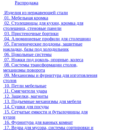
Распродажа
Изделия из нержавеющей стали
01.
Мебельная кромка
02.
Столешницы для кухни, кромка для
столешниц, стеновые панели
03.
Пристеночные бортики
04.
Алюминиевые профили для столешниц
05.
Гигиенические поддоны, защитные
накладки, базы под холодильник
06.
Цокольные системы
07.
Ножки под цоколь, опорные, колеса
08.
Системы трансформации столов,
механизмы поворота
09.
Механизмы и фурнитура для изготовления
столов
10.
Петли мебельные
11.
Смягчители удара
12.
Защелки, магниты
13.
Подъемные механизмы для мебели
14.
Сушки для посуды
15.
Сетчатые емкости и бутылочницы для
кухни
16.
Фурнитура для ванных комнат
17.
Ведра для мусора, системы сортировки и