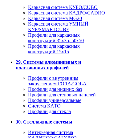
Каркасная система КУБО/CUBO
Каркасная система КАДРО/CADRO
Каркасная система MG20
Каркасная система УМНЫЙ
КУБ/SMARTCUBE
Профили для каркасных
конструкций 35x35, 50x50
Профили для каркасных
конструкций 15х15
29. Системы алюминиевых и
пластиковых профилей
Профили с внутренним
закруглением ГОЛА/GOLA
Профили для нижних баз
Профили для стеновых панелей
Профили универсальные
Система КАТО
Профили для стекла
30. Стеллажные системы
Интерьерная система
КАЛИПСО/CALYPSO