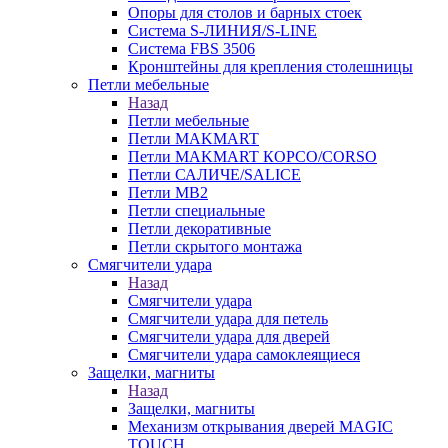
Опоры для столов и барных стоек
Система S-ЛИНИЯ/S-LINE
Система FBS 3506
Кронштейны для крепления столешницы
Петли мебельные
Назад
Петли мебельные
Петли MAKMART
Петли MAKMART КОРСО/CORSO
Петли САЛИЧЕ/SALICE
Петли MB2
Петли специальные
Петли декоративные
Петли скрытого монтажа
Смягчители удара
Назад
Смягчители удара
Смягчители удара для петель
Смягчители удара для дверей
Cмягчители удара самоклеящиеся
Защелки, магниты
Назад
Защелки, магниты
Механизм открывания дверей MAGIC
TOUCH