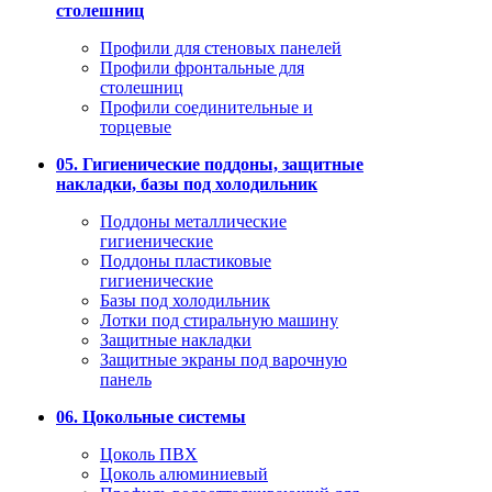
столешниц
Профили для стеновых панелей
Профили фронтальные для
столешниц
Профили соединительные и
торцевые
05. Гигиенические поддоны, защитные
накладки, базы под холодильник
Поддоны металлические
гигиенические
Поддоны пластиковые
гигиенические
Базы под холодильник
Лотки под стиральную машину
Защитные накладки
Защитные экраны под варочную
панель
06. Цокольные системы
Цоколь ПВХ
Цоколь алюминиевый