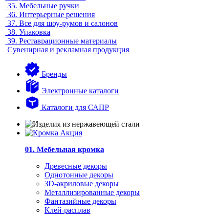
35.
Мебельные ручки
36.
Интерьерные решения
37.
Все для шоу-румов и салонов
38.
Упаковка
39.
Реставрационные материалы
Сувенирная и рекламная продукция
Бренды
Электронные каталоги
Каталоги для САПР
01. Мебельная кромка
Древесные декоры
Однотонные декоры
3D-акриловые декоры
Металлизированные декоры
Фантазийные декоры
Клей-расплав