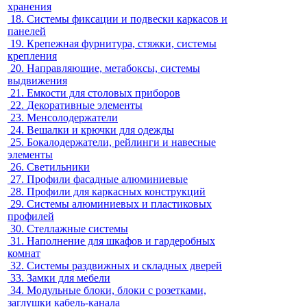
хранения
18.
Системы фиксации и подвески каркасов и
панелей
19.
Крепежная фурнитура, стяжки, системы
крепления
20.
Направляющие, метабоксы, системы
выдвижения
21.
Емкости для столовых приборов
22.
Декоративные элементы
23.
Менсолодержатели
24.
Вешалки и крючки для одежды
25.
Бокалодержатели, рейлинги и навесные
элементы
26.
Светильники
27.
Профили фасадные алюминиевые
28.
Профили для каркасных конструкций
29.
Системы алюминиевых и пластиковых
профилей
30.
Стеллажные системы
31.
Наполнение для шкафов и гардеробных
комнат
32.
Системы раздвижных и складных дверей
33.
Замки для мебели
34.
Модульные блоки, блоки с розетками,
заглушки кабель-канала