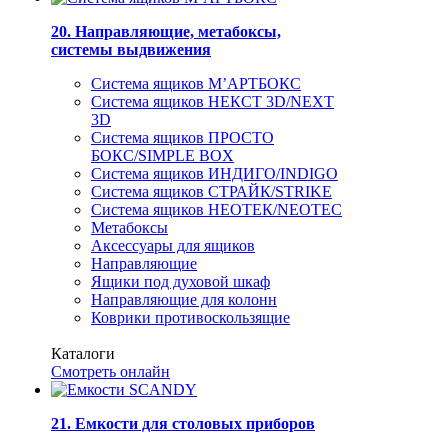
20. Направляющие, метабоксы,
системы выдвижения
Система ящиков М’АРТБОКС
Система ящиков НЕКСТ 3D/NEXT
3D
Система ящиков ПРОСТО
БОКС/SIMPLE BOX
Система ящиков ИНДИГО/INDIGO
Система ящиков СТРАЙК/STRIKE
Система ящиков НЕОТЕК/NEOTEC
Метабоксы
Аксессуары для ящиков
Направляющие
Ящики под духовой шкаф
Направляющие для колонн
Коврики противоскользящие
Каталоги
Смотреть онлайн
21. Емкости для столовых приборов