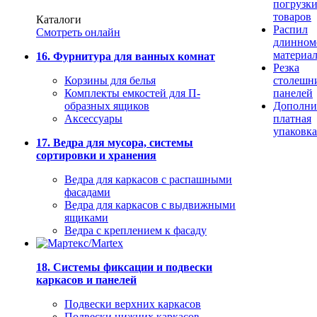
погрузк
товаров
Каталоги
Распил
Смотреть онлайн
длинном
материа
16. Фурнитура для ванных комнат
Резка
Корзины для белья
столешн
Комплекты емкостей для П-
панелей
образных ящиков
Дополни
Аксессуары
платная
упаковка
17. Ведра для мусора, системы
сортировки и хранения
Ведра для каркасов с распашными
фасадами
Ведра для каркасов с выдвижными
ящиками
Ведра с креплением к фасаду
18. Системы фиксации и подвески
каркасов и панелей
Подвески верхних каркасов
Подвески нижних каркасов