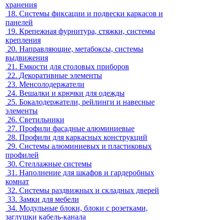
хранения
18.
Системы фиксации и подвески каркасов и
панелей
19.
Крепежная фурнитура, стяжки, системы
крепления
20.
Направляющие, метабоксы, системы
выдвижения
21.
Емкости для столовых приборов
22.
Декоративные элементы
23.
Менсолодержатели
24.
Вешалки и крючки для одежды
25.
Бокалодержатели, рейлинги и навесные
элементы
26.
Светильники
27.
Профили фасадные алюминиевые
28.
Профили для каркасных конструкций
29.
Системы алюминиевых и пластиковых
профилей
30.
Стеллажные системы
31.
Наполнение для шкафов и гардеробных
комнат
32.
Системы раздвижных и складных дверей
33.
Замки для мебели
34.
Модульные блоки, блоки с розетками,
заглушки кабель-канала