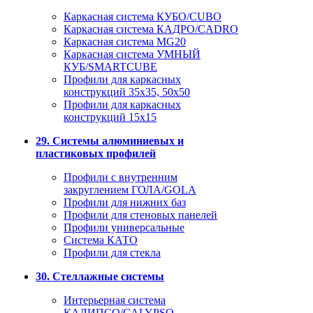
Каркасная система КУБО/CUBO
Каркасная система КАДРО/CADRO
Каркасная система MG20
Каркасная система УМНЫЙ
КУБ/SMARTCUBE
Профили для каркасных
конструкций 35x35, 50x50
Профили для каркасных
конструкций 15х15
29. Системы алюминиевых и
пластиковых профилей
Профили с внутренним
закруглением ГОЛА/GOLA
Профили для нижних баз
Профили для стеновых панелей
Профили универсальные
Система КАТО
Профили для стекла
30. Стеллажные системы
Интерьерная система
КАЛИПСО/CALYPSO