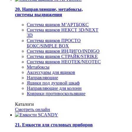
20. Направляющие, метабоксы,
системы выдвижения
Система ящиков М’АРТБОКС
Система ящиков НЕКСТ 3D/NEXT
3D
Система ящиков ПРОСТО
БОКС/SIMPLE BOX
Система ящиков ИНДИГО/INDIGO
Система ящиков СТРАЙК/STRIKE
Система ящиков НЕОТЕК/NEOTEC
Метабоксы
Аксессуары для ящиков
Направляющие
Ящики под духовой шкаф
Направляющие для колонн
Коврики противоскользящие
Каталоги
Смотреть онлайн
21. Емкости для столовых приборов