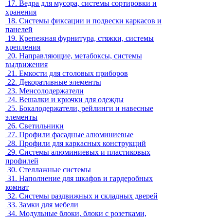
17.
Ведра для мусора, системы сортировки и
хранения
18.
Системы фиксации и подвески каркасов и
панелей
19.
Крепежная фурнитура, стяжки, системы
крепления
20.
Направляющие, метабоксы, системы
выдвижения
21.
Емкости для столовых приборов
22.
Декоративные элементы
23.
Менсолодержатели
24.
Вешалки и крючки для одежды
25.
Бокалодержатели, рейлинги и навесные
элементы
26.
Светильники
27.
Профили фасадные алюминиевые
28.
Профили для каркасных конструкций
29.
Системы алюминиевых и пластиковых
профилей
30.
Стеллажные системы
31.
Наполнение для шкафов и гардеробных
комнат
32.
Системы раздвижных и складных дверей
33.
Замки для мебели
34.
Модульные блоки, блоки с розетками,