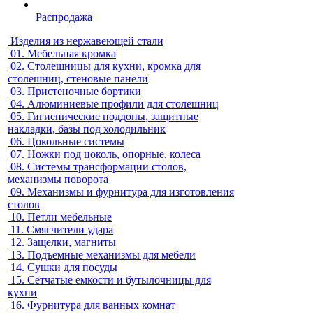
Распродажа
Изделия из нержавеющей стали
01.
Мебельная кромка
02.
Столешницы для кухни, кромка для
столешниц, стеновые панели
03.
Пристеночные бортики
04.
Алюминиевые профили для столешниц
05.
Гигиенические поддоны, защитные
накладки, базы под холодильник
06.
Цокольные системы
07.
Ножки под цоколь, опорные, колеса
08.
Системы трансформации столов,
механизмы поворота
09.
Механизмы и фурнитура для изготовления
столов
10.
Петли мебельные
11.
Смягчители удара
12.
Защелки, магниты
13.
Подъемные механизмы для мебели
14.
Сушки для посуды
15.
Сетчатые емкости и бутылочницы для
кухни
16.
Фурнитура для ванных комнат