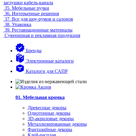
заглушки кабель-канала
35.
Мебельные ручки
36.
Интерьерные решения
37.
Все для шоу-румов и салонов
38.
Упаковка
39.
Реставрационные материалы
Сувенирная и рекламная продукция
Бренды
Электронные каталоги
Каталоги для САПР
01. Мебельная кромка
Древесные декоры
Однотонные декоры
3D-акриловые декоры
Металлизированные декоры
Фантазийные декоры
Клей-расплав