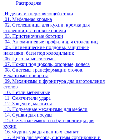
Распродажа
Изделия из нержавеющей стали
01.
Мебельная кромка
02.
Столешницы для кухни, кромка для
столешниц, стеновые панели
03.
Пристеночные бортики
04.
Алюминиевые профили для столешниц
05.
Гигиенические поддоны, защитные
накладки, базы под холодильник
06.
Цокольные системы
07.
Ножки под цоколь, опорные, колеса
08.
Системы трансформации столов,
механизмы поворота
09.
Механизмы и фурнитура для изготовления
столов
10.
Петли мебельные
11.
Смягчители удара
12.
Защелки, магниты
13.
Подъемные механизмы для мебели
14.
Сушки для посуды
15.
Сетчатые емкости и бутылочницы для
кухни
16.
Фурнитура для ванных комнат
17.
Ведра для мусора, системы сортировки и