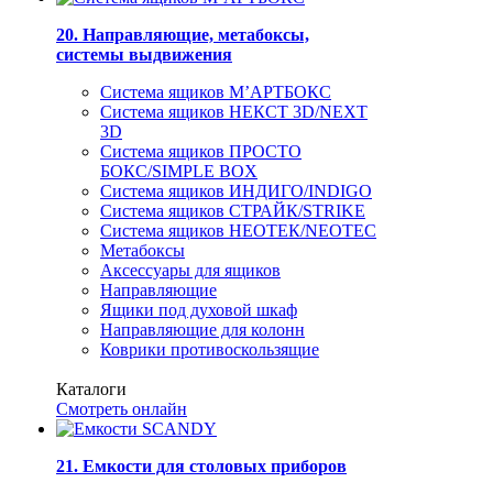
20. Направляющие, метабоксы,
системы выдвижения
Система ящиков М’АРТБОКС
Система ящиков НЕКСТ 3D/NEXT
3D
Система ящиков ПРОСТО
БОКС/SIMPLE BOX
Система ящиков ИНДИГО/INDIGO
Система ящиков СТРАЙК/STRIKE
Система ящиков НЕОТЕК/NEOTEC
Метабоксы
Аксессуары для ящиков
Направляющие
Ящики под духовой шкаф
Направляющие для колонн
Коврики противоскользящие
Каталоги
Смотреть онлайн
21. Емкости для столовых приборов