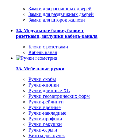
Замки для распашных дверей
Замки для раздвижных дверей
Замки для шторок жалюзи
34. Модульные блоки, блоки с
розетками, заглушки кабель-канала
Блоки с розетками
Кабель-канал
35. Мебельные ручки
Ручки-скобы
Ручки-кнопки
Ручки длинные XL
Ручки геометрических форм
Ручки-рейлинги
Ручки-врезные
Ручки-накладные
Ручки-профили
Ручки-ракушки
Ручки-серьги
Винты для ручек