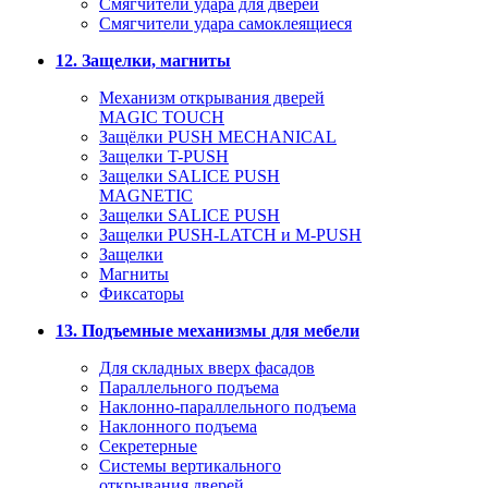
Смягчители удара для дверей
Cмягчители удара самоклеящиеся
12. Защелки, магниты
Механизм открывания дверей
MAGIC TOUCH
Защёлки PUSH MECHANICAL
Защелки T-PUSH
Защелки SALICE PUSH
MAGNETIC
Защелки SALICE PUSH
Защелки PUSH-LATCH и M-PUSH
Защелки
Магниты
Фиксаторы
13. Подъемные механизмы для мебели
Для складных вверх фасадов
Параллельного подъема
Наклонно-параллельного подъема
Наклонного подъема
Секретерные
Системы вертикального
открывания дверей