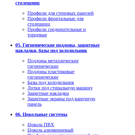
столешниц
Профили для стеновых панелей
Профили фронтальные для
столешниц
Профили соединительные и
торцевые
05. Гигиенические поддоны, защитные
накладки, базы под холодильник
Поддоны металлические
гигиенические
Поддоны пластиковые
гигиенические
Базы под холодильник
Лотки под стиральную машину
Защитные накладки
Защитные экраны под варочную
панель
06. Цокольные системы
Цоколь ПВХ
Цоколь алюминиевый