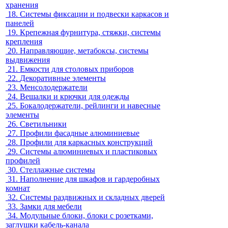
хранения
18.
Системы фиксации и подвески каркасов и
панелей
19.
Крепежная фурнитура, стяжки, системы
крепления
20.
Направляющие, метабоксы, системы
выдвижения
21.
Емкости для столовых приборов
22.
Декоративные элементы
23.
Менсолодержатели
24.
Вешалки и крючки для одежды
25.
Бокалодержатели, рейлинги и навесные
элементы
26.
Светильники
27.
Профили фасадные алюминиевые
28.
Профили для каркасных конструкций
29.
Системы алюминиевых и пластиковых
профилей
30.
Стеллажные системы
31.
Наполнение для шкафов и гардеробных
комнат
32.
Системы раздвижных и складных дверей
33.
Замки для мебели
34.
Модульные блоки, блоки с розетками,
заглушки кабель-канала