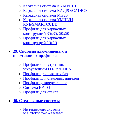
Каркасная система КУБО/CUBO
Каркасная система КАДРО/CADRO
Каркасная система MG20
Каркасная система УМНЫЙ
КУБ/SMARTCUBE
Профили для каркасных
конструкций 35x35, 50x50
Профили для каркасных
конструкций 15х15
29. Системы алюминиевых и
пластиковых профилей
Профили с внутренним
закруглением ГОЛА/GOLA
Профили для нижних баз
Профили для стеновых панелей
Профили универсальные
Система КАТО
Профили для стекла
30. Стеллажные системы
Интерьерная система
КАЛИПСО/CALYPSO