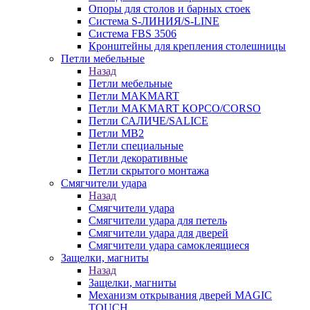
Опоры для столов и барных стоек
Система S-ЛИНИЯ/S-LINE
Система FBS 3506
Кронштейны для крепления столешницы
Петли мебельные
Назад
Петли мебельные
Петли MAKMART
Петли MAKMART КОРСО/CORSO
Петли САЛИЧЕ/SALICE
Петли MB2
Петли специальные
Петли декоративные
Петли скрытого монтажа
Смягчители удара
Назад
Смягчители удара
Смягчители удара для петель
Смягчители удара для дверей
Cмягчители удара самоклеящиеся
Защелки, магниты
Назад
Защелки, магниты
Механизм открывания дверей MAGIC
TOUCH