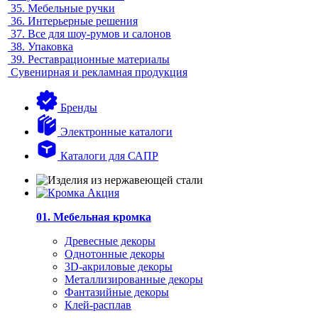
35.
Мебельные ручки
36.
Интерьерные решения
37.
Все для шоу-румов и салонов
38.
Упаковка
39.
Реставрационные материалы
Сувенирная и рекламная продукция
Бренды
Электронные каталоги
Каталоги для САПР
01. Мебельная кромка
Древесные декоры
Однотонные декоры
3D-акриловые декоры
Металлизированные декоры
Фантазийные декоры
Клей-расплав