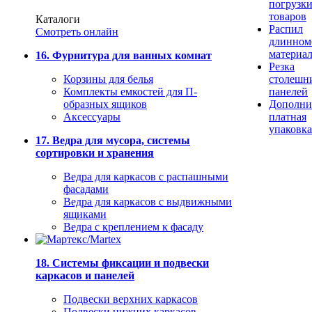
погрузк
товаров
Каталоги
Распил
Смотреть онлайн
длинном
материа
16. Фурнитура для ванных комнат
Резка
Корзины для белья
столешн
Комплекты емкостей для П-
панелей
образных ящиков
Дополни
Аксессуары
платная
упаковка
17. Ведра для мусора, системы
сортировки и хранения
Ведра для каркасов с распашными
фасадами
Ведра для каркасов с выдвижными
ящиками
Ведра с креплением к фасаду
18. Системы фиксации и подвески
каркасов и панелей
Подвески верхних каркасов
Подвески нижних каркасов