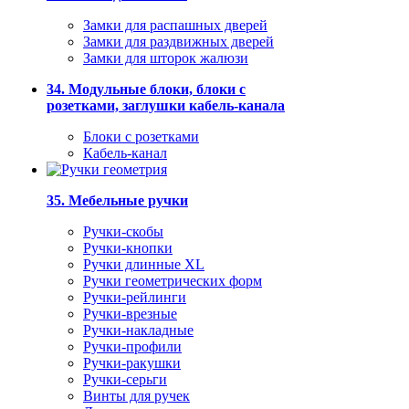
Замки для распашных дверей
Замки для раздвижных дверей
Замки для шторок жалюзи
34. Модульные блоки, блоки с
розетками, заглушки кабель-канала
Блоки с розетками
Кабель-канал
35. Мебельные ручки
Ручки-скобы
Ручки-кнопки
Ручки длинные XL
Ручки геометрических форм
Ручки-рейлинги
Ручки-врезные
Ручки-накладные
Ручки-профили
Ручки-ракушки
Ручки-серьги
Винты для ручек