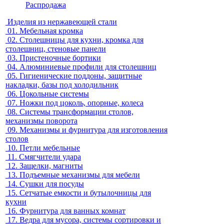
Распродажа
Изделия из нержавеющей стали
01.
Мебельная кромка
02.
Столешницы для кухни, кромка для
столешниц, стеновые панели
03.
Пристеночные бортики
04.
Алюминиевые профили для столешниц
05.
Гигиенические поддоны, защитные
накладки, базы под холодильник
06.
Цокольные системы
07.
Ножки под цоколь, опорные, колеса
08.
Системы трансформации столов,
механизмы поворота
09.
Механизмы и фурнитура для изготовления
столов
10.
Петли мебельные
11.
Смягчители удара
12.
Защелки, магниты
13.
Подъемные механизмы для мебели
14.
Сушки для посуды
15.
Сетчатые емкости и бутылочницы для
кухни
16.
Фурнитура для ванных комнат
17.
Ведра для мусора, системы сортировки и