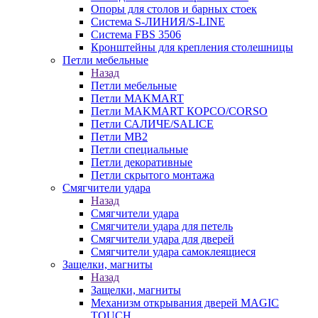
Опоры для столов и барных стоек
Система S-ЛИНИЯ/S-LINE
Система FBS 3506
Кронштейны для крепления столешницы
Петли мебельные
Назад
Петли мебельные
Петли MAKMART
Петли MAKMART КОРСО/CORSO
Петли САЛИЧЕ/SALICE
Петли MB2
Петли специальные
Петли декоративные
Петли скрытого монтажа
Смягчители удара
Назад
Смягчители удара
Смягчители удара для петель
Смягчители удара для дверей
Cмягчители удара самоклеящиеся
Защелки, магниты
Назад
Защелки, магниты
Механизм открывания дверей MAGIC
TOUCH