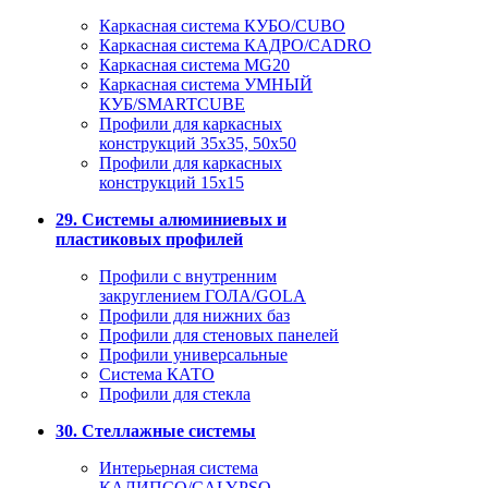
Каркасная система КУБО/CUBO
Каркасная система КАДРО/CADRO
Каркасная система MG20
Каркасная система УМНЫЙ
КУБ/SMARTCUBE
Профили для каркасных
конструкций 35x35, 50x50
Профили для каркасных
конструкций 15х15
29. Системы алюминиевых и
пластиковых профилей
Профили с внутренним
закруглением ГОЛА/GOLA
Профили для нижних баз
Профили для стеновых панелей
Профили универсальные
Система КАТО
Профили для стекла
30. Стеллажные системы
Интерьерная система
КАЛИПСО/CALYPSO