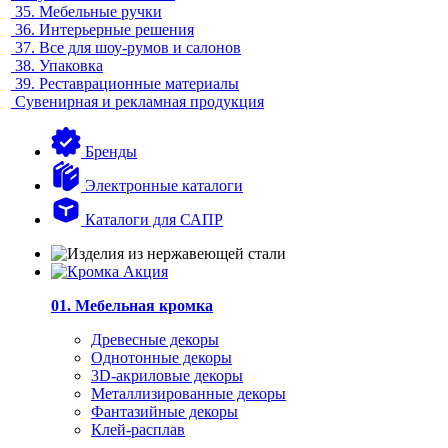
35.
Мебельные ручки
36.
Интерьерные решения
37.
Все для шоу-румов и салонов
38.
Упаковка
39.
Реставрационные материалы
Сувенирная и рекламная продукция
Бренды
Электронные каталоги
Каталоги для САПР
01. Мебельная кромка
Древесные декоры
Однотонные декоры
3D-акриловые декоры
Металлизированные декоры
Фантазийные декоры
Клей-расплав