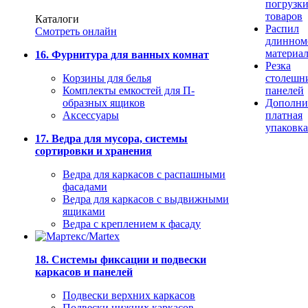
погрузк
товаров
Каталоги
Распил
Смотреть онлайн
длинном
материа
16. Фурнитура для ванных комнат
Резка
Корзины для белья
столешн
Комплекты емкостей для П-
панелей
образных ящиков
Дополни
Аксессуары
платная
упаковка
17. Ведра для мусора, системы
сортировки и хранения
Ведра для каркасов с распашными
фасадами
Ведра для каркасов с выдвижными
ящиками
Ведра с креплением к фасаду
18. Системы фиксации и подвески
каркасов и панелей
Подвески верхних каркасов
Подвески нижних каркасов