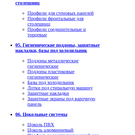
столешниц
Профили для стеновых панелей
Профили фронтальные для
столешниц
Профили соединительные и
торцевые
05. Гигиенические поддоны, защитные
накладки, базы под холодильник
Поддоны металлические
гигиенические
Поддоны пластиковые
гигиенические
Базы под холодильник
Лотки под стиральную машину
Защитные накладки
Защитные экраны под варочную
панель
06. Цокольные системы
Цоколь ПВХ
Цоколь алюминиевый