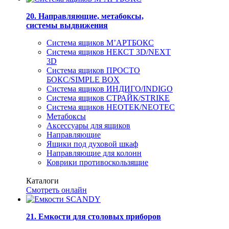
20. Направляющие, метабоксы,
системы выдвижения
Система ящиков М’АРТБОКС
Система ящиков НЕКСТ 3D/NEXT
3D
Система ящиков ПРОСТО
БОКС/SIMPLE BOX
Система ящиков ИНДИГО/INDIGO
Система ящиков СТРАЙК/STRIKE
Система ящиков НЕОТЕК/NEOTEC
Метабоксы
Аксессуары для ящиков
Направляющие
Ящики под духовой шкаф
Направляющие для колонн
Коврики противоскользящие
Каталоги
Смотреть онлайн
21. Емкости для столовых приборов