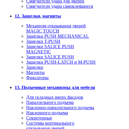
Смягчители удара для дверей
Cмягчители удара самоклеящиеся
12. Защелки, магниты
Механизм открывания дверей
MAGIC TOUCH
Защёлки PUSH MECHANICAL
Защелки T-PUSH
Защелки SALICE PUSH
MAGNETIC
Защелки SALICE PUSH
Защелки PUSH-LATCH и M-PUSH
Защелки
Магниты
Фиксаторы
13. Подъемные механизмы для мебели
Для складных вверх фасадов
Параллельного подъема
Наклонно-параллельного подъема
Наклонного подъема
Секретерные
Системы вертикального
открывания дверей