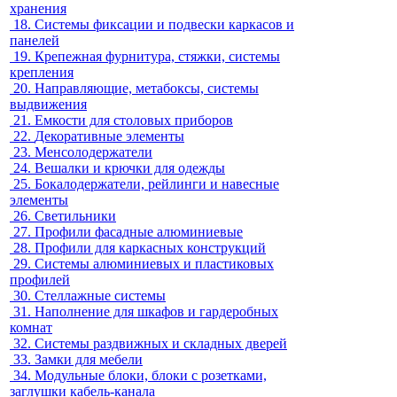
хранения
18.
Системы фиксации и подвески каркасов и
панелей
19.
Крепежная фурнитура, стяжки, системы
крепления
20.
Направляющие, метабоксы, системы
выдвижения
21.
Емкости для столовых приборов
22.
Декоративные элементы
23.
Менсолодержатели
24.
Вешалки и крючки для одежды
25.
Бокалодержатели, рейлинги и навесные
элементы
26.
Светильники
27.
Профили фасадные алюминиевые
28.
Профили для каркасных конструкций
29.
Системы алюминиевых и пластиковых
профилей
30.
Стеллажные системы
31.
Наполнение для шкафов и гардеробных
комнат
32.
Системы раздвижных и складных дверей
33.
Замки для мебели
34.
Модульные блоки, блоки с розетками,
заглушки кабель-канала