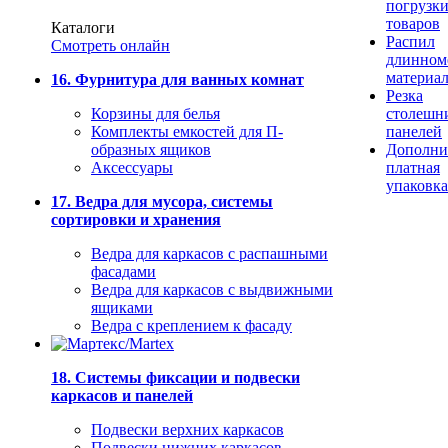
погрузк
товаров
Каталоги
Распил
Смотреть онлайн
длинном
материа
16. Фурнитура для ванных комнат
Резка
Корзины для белья
столешн
Комплекты емкостей для П-
панелей
образных ящиков
Дополни
Аксессуары
платная
упаковка
17. Ведра для мусора, системы
сортировки и хранения
Ведра для каркасов с распашными
фасадами
Ведра для каркасов с выдвижными
ящиками
Ведра с креплением к фасаду
18. Системы фиксации и подвески
каркасов и панелей
Подвески верхних каркасов
Подвески нижних каркасов