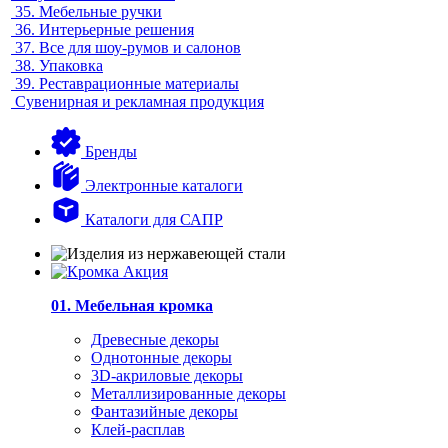
35.
Мебельные ручки
36.
Интерьерные решения
37.
Все для шоу-румов и салонов
38.
Упаковка
39.
Реставрационные материалы
Сувенирная и рекламная продукция
Бренды
Электронные каталоги
Каталоги для САПР
01. Мебельная кромка
Древесные декоры
Однотонные декоры
3D-акриловые декоры
Металлизированные декоры
Фантазийные декоры
Клей-расплав