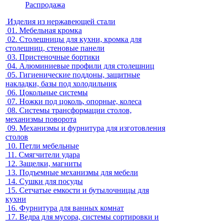
Распродажа
Изделия из нержавеющей стали
01.
Мебельная кромка
02.
Столешницы для кухни, кромка для
столешниц, стеновые панели
03.
Пристеночные бортики
04.
Алюминиевые профили для столешниц
05.
Гигиенические поддоны, защитные
накладки, базы под холодильник
06.
Цокольные системы
07.
Ножки под цоколь, опорные, колеса
08.
Системы трансформации столов,
механизмы поворота
09.
Механизмы и фурнитура для изготовления
столов
10.
Петли мебельные
11.
Смягчители удара
12.
Защелки, магниты
13.
Подъемные механизмы для мебели
14.
Сушки для посуды
15.
Сетчатые емкости и бутылочницы для
кухни
16.
Фурнитура для ванных комнат
17.
Ведра для мусора, системы сортировки и