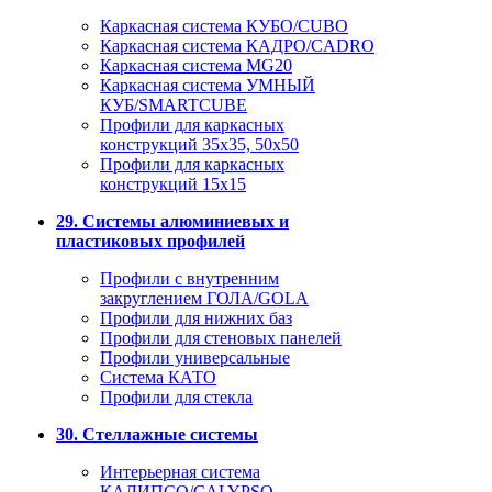
Каркасная система КУБО/CUBO
Каркасная система КАДРО/CADRO
Каркасная система MG20
Каркасная система УМНЫЙ
КУБ/SMARTCUBE
Профили для каркасных
конструкций 35x35, 50x50
Профили для каркасных
конструкций 15х15
29. Системы алюминиевых и
пластиковых профилей
Профили с внутренним
закруглением ГОЛА/GOLA
Профили для нижних баз
Профили для стеновых панелей
Профили универсальные
Система КАТО
Профили для стекла
30. Стеллажные системы
Интерьерная система
КАЛИПСО/CALYPSO