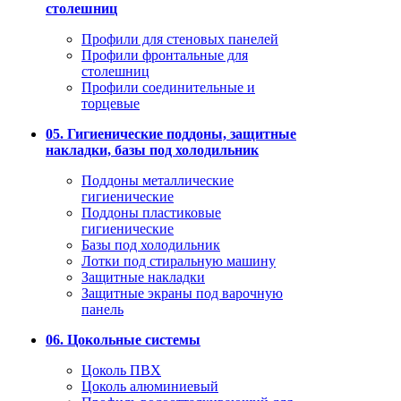
столешниц
Профили для стеновых панелей
Профили фронтальные для
столешниц
Профили соединительные и
торцевые
05. Гигиенические поддоны, защитные
накладки, базы под холодильник
Поддоны металлические
гигиенические
Поддоны пластиковые
гигиенические
Базы под холодильник
Лотки под стиральную машину
Защитные накладки
Защитные экраны под варочную
панель
06. Цокольные системы
Цоколь ПВХ
Цоколь алюминиевый