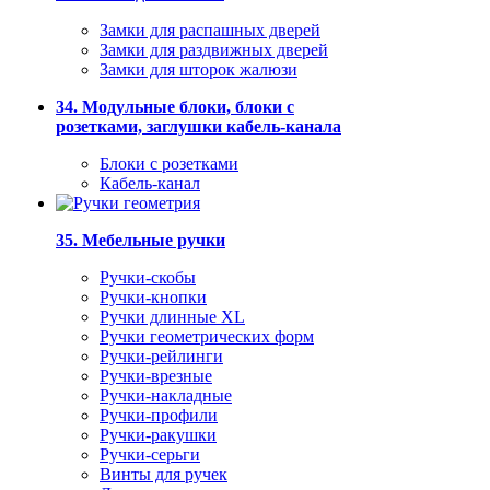
Замки для распашных дверей
Замки для раздвижных дверей
Замки для шторок жалюзи
34. Модульные блоки, блоки с
розетками, заглушки кабель-канала
Блоки с розетками
Кабель-канал
35. Мебельные ручки
Ручки-скобы
Ручки-кнопки
Ручки длинные XL
Ручки геометрических форм
Ручки-рейлинги
Ручки-врезные
Ручки-накладные
Ручки-профили
Ручки-ракушки
Ручки-серьги
Винты для ручек