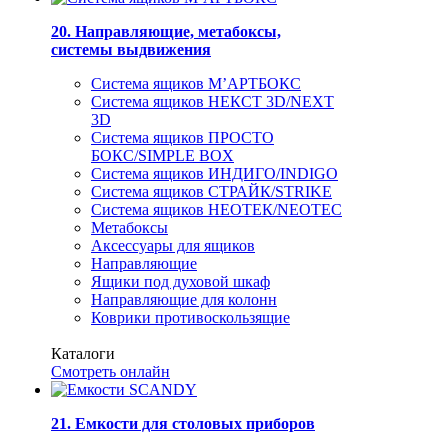
20. Направляющие, метабоксы,
системы выдвижения
Система ящиков М’АРТБОКС
Система ящиков НЕКСТ 3D/NEXT
3D
Система ящиков ПРОСТО
БОКС/SIMPLE BOX
Система ящиков ИНДИГО/INDIGO
Система ящиков СТРАЙК/STRIKE
Система ящиков НЕОТЕК/NEOTEC
Метабоксы
Аксессуары для ящиков
Направляющие
Ящики под духовой шкаф
Направляющие для колонн
Коврики противоскользящие
Каталоги
Смотреть онлайн
21. Емкости для столовых приборов