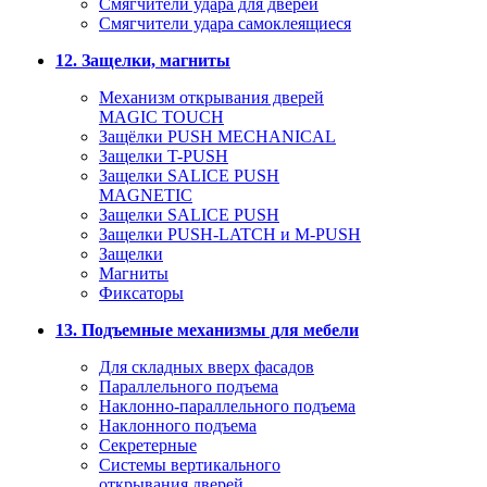
Смягчители удара для дверей
Cмягчители удара самоклеящиеся
12. Защелки, магниты
Механизм открывания дверей
MAGIC TOUCH
Защёлки PUSH MECHANICAL
Защелки T-PUSH
Защелки SALICE PUSH
MAGNETIC
Защелки SALICE PUSH
Защелки PUSH-LATCH и M-PUSH
Защелки
Магниты
Фиксаторы
13. Подъемные механизмы для мебели
Для складных вверх фасадов
Параллельного подъема
Наклонно-параллельного подъема
Наклонного подъема
Секретерные
Системы вертикального
открывания дверей