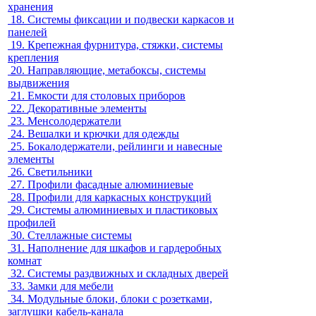
хранения
18.
Системы фиксации и подвески каркасов и
панелей
19.
Крепежная фурнитура, стяжки, системы
крепления
20.
Направляющие, метабоксы, системы
выдвижения
21.
Емкости для столовых приборов
22.
Декоративные элементы
23.
Менсолодержатели
24.
Вешалки и крючки для одежды
25.
Бокалодержатели, рейлинги и навесные
элементы
26.
Светильники
27.
Профили фасадные алюминиевые
28.
Профили для каркасных конструкций
29.
Системы алюминиевых и пластиковых
профилей
30.
Стеллажные системы
31.
Наполнение для шкафов и гардеробных
комнат
32.
Системы раздвижных и складных дверей
33.
Замки для мебели
34.
Модульные блоки, блоки с розетками,
заглушки кабель-канала