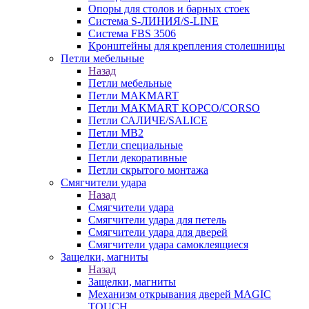
Опоры для столов и барных стоек
Система S-ЛИНИЯ/S-LINE
Система FBS 3506
Кронштейны для крепления столешницы
Петли мебельные
Назад
Петли мебельные
Петли MAKMART
Петли MAKMART КОРСО/CORSO
Петли САЛИЧЕ/SALICE
Петли MB2
Петли специальные
Петли декоративные
Петли скрытого монтажа
Смягчители удара
Назад
Смягчители удара
Смягчители удара для петель
Смягчители удара для дверей
Cмягчители удара самоклеящиеся
Защелки, магниты
Назад
Защелки, магниты
Механизм открывания дверей MAGIC
TOUCH