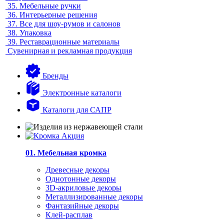
35.
Мебельные ручки
36.
Интерьерные решения
37.
Все для шоу-румов и салонов
38.
Упаковка
39.
Реставрационные материалы
Сувенирная и рекламная продукция
Бренды
Электронные каталоги
Каталоги для САПР
01. Мебельная кромка
Древесные декоры
Однотонные декоры
3D-акриловые декоры
Металлизированные декоры
Фантазийные декоры
Клей-расплав