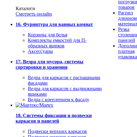
погрузк
товаров
Каталоги
Распил
Смотреть онлайн
длинном
материа
16. Фурнитура для ванных комнат
Резка
Корзины для белья
столешн
Комплекты емкостей для П-
панелей
образных ящиков
Дополни
Аксессуары
платная
упаковка
17. Ведра для мусора, системы
сортировки и хранения
Ведра для каркасов с распашными
фасадами
Ведра для каркасов с выдвижными
ящиками
Ведра с креплением к фасаду
18. Системы фиксации и подвески
каркасов и панелей
Подвески верхних каркасов
Подвески нижних каркасов