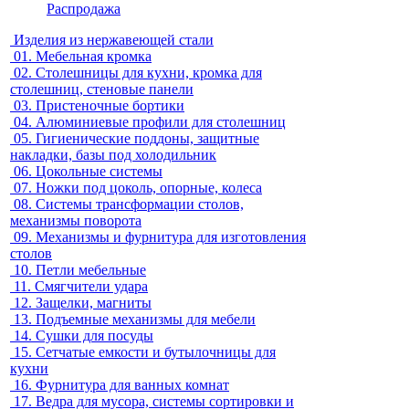
Распродажа
Изделия из нержавеющей стали
01.
Мебельная кромка
02.
Столешницы для кухни, кромка для
столешниц, стеновые панели
03.
Пристеночные бортики
04.
Алюминиевые профили для столешниц
05.
Гигиенические поддоны, защитные
накладки, базы под холодильник
06.
Цокольные системы
07.
Ножки под цоколь, опорные, колеса
08.
Системы трансформации столов,
механизмы поворота
09.
Механизмы и фурнитура для изготовления
столов
10.
Петли мебельные
11.
Смягчители удара
12.
Защелки, магниты
13.
Подъемные механизмы для мебели
14.
Сушки для посуды
15.
Сетчатые емкости и бутылочницы для
кухни
16.
Фурнитура для ванных комнат
17.
Ведра для мусора, системы сортировки и