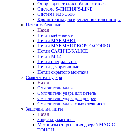
Опоры для столов и барных стоек
Система S-ЛИНИЯ/S-LINE
Система FBS 3506
Кронштейны для крепления столешницы
Петли мебельные
Назад
Петли мебельные
Петли MAKMART
Петли MAKMART КОРСО/CORSO
Петли САЛИЧЕ/SALICE
Петли MB2
Петли специальные
Петли декоративные
Петли скрытого монтажа
Смягчители удара
Назад
Смягчители удара
Смягчители удара для петель
Смягчители удара для дверей
Cмягчители удара самоклеящиеся
Защелки, магниты
Назад
Защелки, магниты
Механизм открывания дверей MAGIC
TOUCH