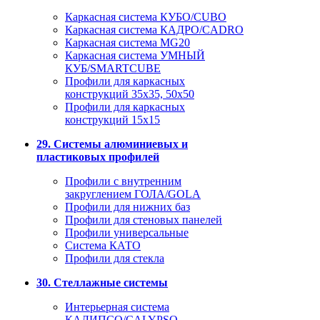
Каркасная система КУБО/CUBO
Каркасная система КАДРО/CADRO
Каркасная система MG20
Каркасная система УМНЫЙ
КУБ/SMARTCUBE
Профили для каркасных
конструкций 35x35, 50x50
Профили для каркасных
конструкций 15х15
29. Системы алюминиевых и
пластиковых профилей
Профили с внутренним
закруглением ГОЛА/GOLA
Профили для нижних баз
Профили для стеновых панелей
Профили универсальные
Система КАТО
Профили для стекла
30. Стеллажные системы
Интерьерная система
КАЛИПСО/CALYPSO