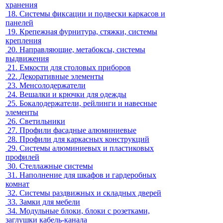
хранения
18.
Системы фиксации и подвески каркасов и
панелей
19.
Крепежная фурнитура, стяжки, системы
крепления
20.
Направляющие, метабоксы, системы
выдвижения
21.
Емкости для столовых приборов
22.
Декоративные элементы
23.
Менсолодержатели
24.
Вешалки и крючки для одежды
25.
Бокалодержатели, рейлинги и навесные
элементы
26.
Светильники
27.
Профили фасадные алюминиевые
28.
Профили для каркасных конструкций
29.
Системы алюминиевых и пластиковых
профилей
30.
Стеллажные системы
31.
Наполнение для шкафов и гардеробных
комнат
32.
Системы раздвижных и складных дверей
33.
Замки для мебели
34.
Модульные блоки, блоки с розетками,
заглушки кабель-канала