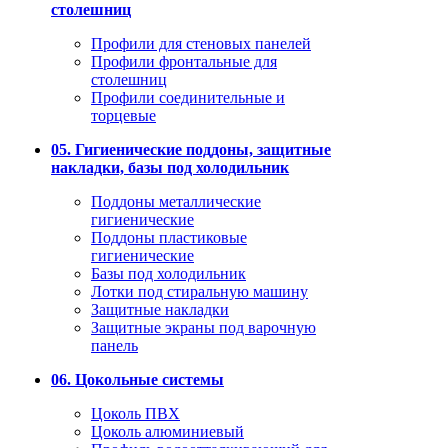
столешниц
Профили для стеновых панелей
Профили фронтальные для
столешниц
Профили соединительные и
торцевые
05. Гигиенические поддоны, защитные
накладки, базы под холодильник
Поддоны металлические
гигиенические
Поддоны пластиковые
гигиенические
Базы под холодильник
Лотки под стиральную машину
Защитные накладки
Защитные экраны под варочную
панель
06. Цокольные системы
Цоколь ПВХ
Цоколь алюминиевый