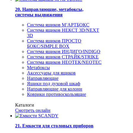
20. Направляющие, метабоксы,
системы выдвижения
Система ящиков М’АРТБОКС
Система ящиков НЕКСТ 3D/NEXT
3D
Система ящиков ПРОСТО
БОКС/SIMPLE BOX
Система ящиков ИНДИГО/INDIGO
Система ящиков СТРАЙК/STRIKE
Система ящиков НЕОТЕК/NEOTEC
Метабоксы
Аксессуары для ящиков
Направляющие
Ящики под духовой шкаф
Направляющие для колонн
Коврики противоскользящие
Каталоги
Смотреть онлайн
21. Емкости для столовых приборов