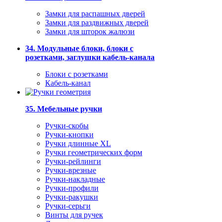
Замки для распашных дверей
Замки для раздвижных дверей
Замки для шторок жалюзи
34. Модульные блоки, блоки с
розетками, заглушки кабель-канала
Блоки с розетками
Кабель-канал
35. Мебельные ручки
Ручки-скобы
Ручки-кнопки
Ручки длинные XL
Ручки геометрических форм
Ручки-рейлинги
Ручки-врезные
Ручки-накладные
Ручки-профили
Ручки-ракушки
Ручки-серьги
Винты для ручек