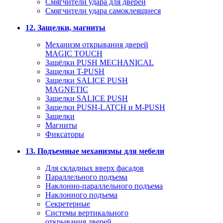
Смягчители удара для дверей
Cмягчители удара самоклеящиеся
12. Защелки, магниты
Механизм открывания дверей
MAGIC TOUCH
Защёлки PUSH MECHANICAL
Защелки T-PUSH
Защелки SALICE PUSH
MAGNETIC
Защелки SALICE PUSH
Защелки PUSH-LATCH и M-PUSH
Защелки
Магниты
Фиксаторы
13. Подъемные механизмы для мебели
Для складных вверх фасадов
Параллельного подъема
Наклонно-параллельного подъема
Наклонного подъема
Секретерные
Системы вертикального
открывания дверей