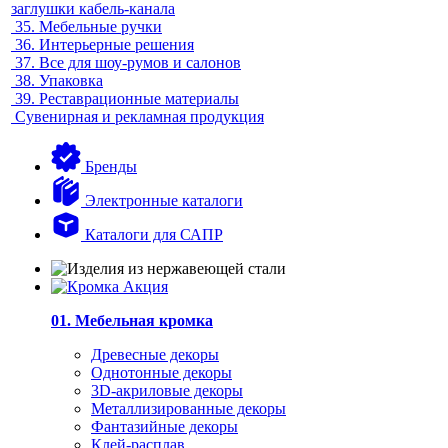
заглушки кабель-канала
35.
Мебельные ручки
36.
Интерьерные решения
37.
Все для шоу-румов и салонов
38.
Упаковка
39.
Реставрационные материалы
Сувенирная и рекламная продукция
Бренды
Электронные каталоги
Каталоги для САПР
01. Мебельная кромка
Древесные декоры
Однотонные декоры
3D-акриловые декоры
Металлизированные декоры
Фантазийные декоры
Клей-расплав