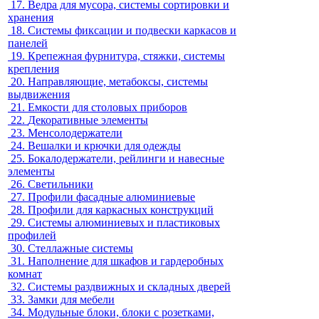
17.
Ведра для мусора, системы сортировки и
хранения
18.
Системы фиксации и подвески каркасов и
панелей
19.
Крепежная фурнитура, стяжки, системы
крепления
20.
Направляющие, метабоксы, системы
выдвижения
21.
Емкости для столовых приборов
22.
Декоративные элементы
23.
Менсолодержатели
24.
Вешалки и крючки для одежды
25.
Бокалодержатели, рейлинги и навесные
элементы
26.
Светильники
27.
Профили фасадные алюминиевые
28.
Профили для каркасных конструкций
29.
Системы алюминиевых и пластиковых
профилей
30.
Стеллажные системы
31.
Наполнение для шкафов и гардеробных
комнат
32.
Системы раздвижных и складных дверей
33.
Замки для мебели
34.
Модульные блоки, блоки с розетками,