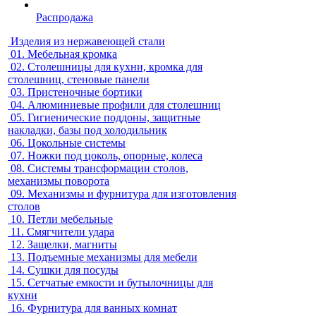
Распродажа
Изделия из нержавеющей стали
01.
Мебельная кромка
02.
Столешницы для кухни, кромка для
столешниц, стеновые панели
03.
Пристеночные бортики
04.
Алюминиевые профили для столешниц
05.
Гигиенические поддоны, защитные
накладки, базы под холодильник
06.
Цокольные системы
07.
Ножки под цоколь, опорные, колеса
08.
Системы трансформации столов,
механизмы поворота
09.
Механизмы и фурнитура для изготовления
столов
10.
Петли мебельные
11.
Смягчители удара
12.
Защелки, магниты
13.
Подъемные механизмы для мебели
14.
Сушки для посуды
15.
Сетчатые емкости и бутылочницы для
кухни
16.
Фурнитура для ванных комнат