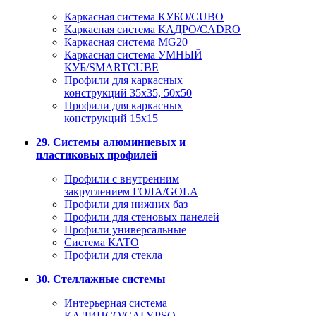
Каркасная система КУБО/CUBO
Каркасная система КАДРО/CADRO
Каркасная система MG20
Каркасная система УМНЫЙ
КУБ/SMARTCUBE
Профили для каркасных
конструкций 35x35, 50x50
Профили для каркасных
конструкций 15х15
29. Системы алюминиевых и
пластиковых профилей
Профили с внутренним
закруглением ГОЛА/GOLA
Профили для нижних баз
Профили для стеновых панелей
Профили универсальные
Система КАТО
Профили для стекла
30. Стеллажные системы
Интерьерная система
КАЛИПСО/CALYPSO