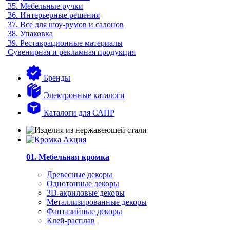
35.
Мебельные ручки
36.
Интерьерные решения
37.
Все для шоу-румов и салонов
38.
Упаковка
39.
Реставрационные материалы
Сувенирная и рекламная продукция
Бренды
Электронные каталоги
Каталоги для САПР
01. Мебельная кромка
Древесные декоры
Однотонные декоры
3D-акриловые декоры
Металлизированные декоры
Фантазийные декоры
Клей-расплав