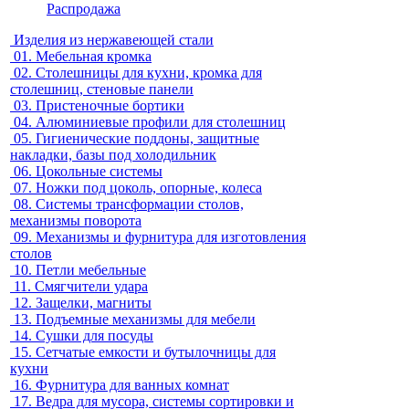
Распродажа
Изделия из нержавеющей стали
01.
Мебельная кромка
02.
Столешницы для кухни, кромка для
столешниц, стеновые панели
03.
Пристеночные бортики
04.
Алюминиевые профили для столешниц
05.
Гигиенические поддоны, защитные
накладки, базы под холодильник
06.
Цокольные системы
07.
Ножки под цоколь, опорные, колеса
08.
Системы трансформации столов,
механизмы поворота
09.
Механизмы и фурнитура для изготовления
столов
10.
Петли мебельные
11.
Смягчители удара
12.
Защелки, магниты
13.
Подъемные механизмы для мебели
14.
Сушки для посуды
15.
Сетчатые емкости и бутылочницы для
кухни
16.
Фурнитура для ванных комнат
17.
Ведра для мусора, системы сортировки и