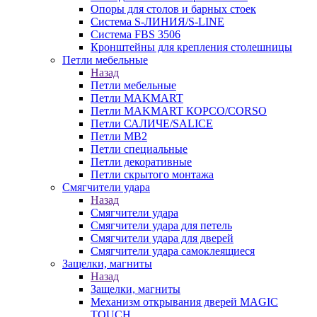
Опоры для столов и барных стоек
Система S-ЛИНИЯ/S-LINE
Система FBS 3506
Кронштейны для крепления столешницы
Петли мебельные
Назад
Петли мебельные
Петли MAKMART
Петли MAKMART КОРСО/CORSO
Петли САЛИЧЕ/SALICE
Петли MB2
Петли специальные
Петли декоративные
Петли скрытого монтажа
Смягчители удара
Назад
Смягчители удара
Смягчители удара для петель
Смягчители удара для дверей
Cмягчители удара самоклеящиеся
Защелки, магниты
Назад
Защелки, магниты
Механизм открывания дверей MAGIC
TOUCH