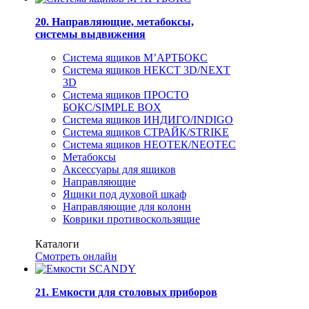
20. Направляющие, метабоксы,
системы выдвижения
Система ящиков М’АРТБОКС
Система ящиков НЕКСТ 3D/NEXT
3D
Система ящиков ПРОСТО
БОКС/SIMPLE BOX
Система ящиков ИНДИГО/INDIGO
Система ящиков СТРАЙК/STRIKE
Система ящиков НЕОТЕК/NEOTEC
Метабоксы
Аксессуары для ящиков
Направляющие
Ящики под духовой шкаф
Направляющие для колонн
Коврики противоскользящие
Каталоги
Смотреть онлайн
21. Емкости для столовых приборов