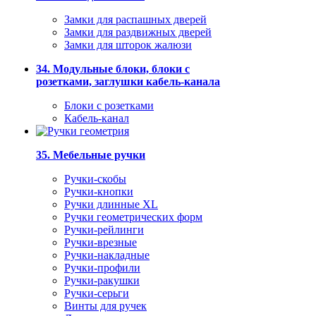
Замки для распашных дверей
Замки для раздвижных дверей
Замки для шторок жалюзи
34. Модульные блоки, блоки с
розетками, заглушки кабель-канала
Блоки с розетками
Кабель-канал
35. Мебельные ручки
Ручки-скобы
Ручки-кнопки
Ручки длинные XL
Ручки геометрических форм
Ручки-рейлинги
Ручки-врезные
Ручки-накладные
Ручки-профили
Ручки-ракушки
Ручки-серьги
Винты для ручек