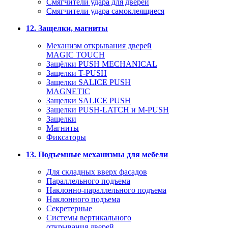
Смягчители удара для дверей
Cмягчители удара самоклеящиеся
12. Защелки, магниты
Механизм открывания дверей
MAGIC TOUCH
Защёлки PUSH MECHANICAL
Защелки T-PUSH
Защелки SALICE PUSH
MAGNETIC
Защелки SALICE PUSH
Защелки PUSH-LATCH и M-PUSH
Защелки
Магниты
Фиксаторы
13. Подъемные механизмы для мебели
Для складных вверх фасадов
Параллельного подъема
Наклонно-параллельного подъема
Наклонного подъема
Секретерные
Системы вертикального
открывания дверей