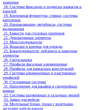
хранения
18.
Системы фиксации и подвески каркасов и
панелей
19.
Крепежная фурнитура, стяжки, системы
крепления
20.
Направляющие, метабоксы, системы
выдвижения
21.
Емкости для столовых приборов
22.
Декоративные элементы
23.
Менсолодержатели
24.
Вешалки и крючки для одежды
25.
Бокалодержатели, рейлинги и навесные
элементы
26.
Светильники
27.
Профили фасадные алюминиевые
28.
Профили для каркасных конструкций
29.
Системы алюминиевых и пластиковых
профилей
30.
Стеллажные системы
31.
Наполнение для шкафов и гардеробных
комнат
32.
Системы раздвижных и складных дверей
33.
Замки для мебели
34.
Модульные блоки, блоки с розетками,
заглушки кабель-канала