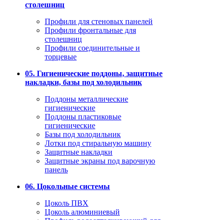
столешниц
Профили для стеновых панелей
Профили фронтальные для
столешниц
Профили соединительные и
торцевые
05. Гигиенические поддоны, защитные
накладки, базы под холодильник
Поддоны металлические
гигиенические
Поддоны пластиковые
гигиенические
Базы под холодильник
Лотки под стиральную машину
Защитные накладки
Защитные экраны под варочную
панель
06. Цокольные системы
Цоколь ПВХ
Цоколь алюминиевый