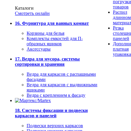
погрузк
товаров
Каталоги
Распил
Смотреть онлайн
длинном
материа
16. Фурнитура для ванных комнат
Резка
Корзины для белья
столешн
Комплекты емкостей для П-
панелей
образных ящиков
Дополни
Аксессуары
платная
упаковка
17. Ведра для мусора, системы
сортировки и хранения
Ведра для каркасов с распашными
фасадами
Ведра для каркасов с выдвижными
ящиками
Ведра с креплением к фасаду
18. Системы фиксации и подвески
каркасов и панелей
Подвески верхних каркасов
Подвески нижних каркасов