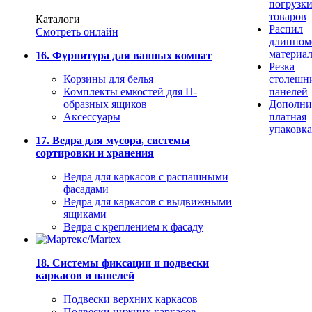
погрузк
товаров
Каталоги
Распил
Смотреть онлайн
длинном
материа
16. Фурнитура для ванных комнат
Резка
Корзины для белья
столешн
Комплекты емкостей для П-
панелей
образных ящиков
Дополни
Аксессуары
платная
упаковка
17. Ведра для мусора, системы
сортировки и хранения
Ведра для каркасов с распашными
фасадами
Ведра для каркасов с выдвижными
ящиками
Ведра с креплением к фасаду
18. Системы фиксации и подвески
каркасов и панелей
Подвески верхних каркасов
Подвески нижних каркасов