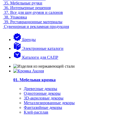
35.
Мебельные ручки
36.
Интерьерные решения
37.
Все для шоу-румов и салонов
38.
Упаковка
39.
Реставрационные материалы
Сувенирная и рекламная продукция
Бренды
Электронные каталоги
Каталоги для САПР
01. Мебельная кромка
Древесные декоры
Однотонные декоры
3D-акриловые декоры
Металлизированные декоры
Фантазийные декоры
Клей-расплав