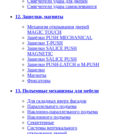
Смягчители удара для дверей
Cмягчители удара самоклеящиеся
12. Защелки, магниты
Механизм открывания дверей
MAGIC TOUCH
Защёлки PUSH MECHANICAL
Защелки T-PUSH
Защелки SALICE PUSH
MAGNETIC
Защелки SALICE PUSH
Защелки PUSH-LATCH и M-PUSH
Защелки
Магниты
Фиксаторы
13. Подъемные механизмы для мебели
Для складных вверх фасадов
Параллельного подъема
Наклонно-параллельного подъема
Наклонного подъема
Секретерные
Системы вертикального
открывания дверей