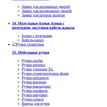
Замки для распашных дверей
Замки для раздвижных дверей
Замки для шторок жалюзи
34. Модульные блоки, блоки с
розетками, заглушки кабель-канала
Блоки с розетками
Кабель-канал
35. Мебельные ручки
Ручки-скобы
Ручки-кнопки
Ручки длинные XL
Ручки геометрических форм
Ручки-рейлинги
Ручки-врезные
Ручки-накладные
Ручки-профили
Ручки-ракушки
Ручки-серьги
Винты для ручек