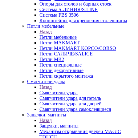
Опоры для столов и барных стоек
Система S-ЛИНИЯ/S-LINE
Система FBS 3506
Кронштейны для крепления столешницы
Петли мебельные
Назад
Петли мебельные
Петли MAKMART
Петли MAKMART КОРСО/CORSO
Петли САЛИЧЕ/SALICE
Петли MB2
Петли специальные
Петли декоративные
Петли скрытого монтажа
Смягчители удара
Назад
Смягчители удара
Смягчители удара для петель
Смягчители удара для дверей
Cмягчители удара самоклеящиеся
Защелки, магниты
Назад
Защелки, магниты
Механизм открывания дверей MAGIC
TOUCH