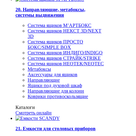
20. Направляющие, метабоксы,
системы выдвижения
Система ящиков М’АРТБОКС
Система ящиков НЕКСТ 3D/NEXT
3D
Система ящиков ПРОСТО
БОКС/SIMPLE BOX
Система ящиков ИНДИГО/INDIGO
Система ящиков СТРАЙК/STRIKE
Система ящиков НЕОТЕК/NEOTEC
Метабоксы
Аксессуары для ящиков
Направляющие
Ящики под духовой шкаф
Направляющие для колонн
Коврики противоскользящие
Каталоги
Смотреть онлайн
21. Емкости для столовых приборов