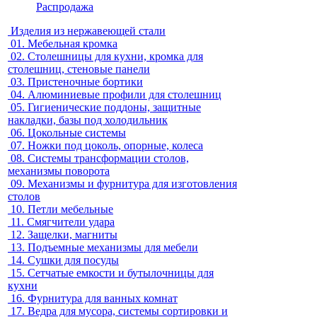
Распродажа
Изделия из нержавеющей стали
01.
Мебельная кромка
02.
Столешницы для кухни, кромка для
столешниц, стеновые панели
03.
Пристеночные бортики
04.
Алюминиевые профили для столешниц
05.
Гигиенические поддоны, защитные
накладки, базы под холодильник
06.
Цокольные системы
07.
Ножки под цоколь, опорные, колеса
08.
Системы трансформации столов,
механизмы поворота
09.
Механизмы и фурнитура для изготовления
столов
10.
Петли мебельные
11.
Смягчители удара
12.
Защелки, магниты
13.
Подъемные механизмы для мебели
14.
Сушки для посуды
15.
Сетчатые емкости и бутылочницы для
кухни
16.
Фурнитура для ванных комнат
17.
Ведра для мусора, системы сортировки и