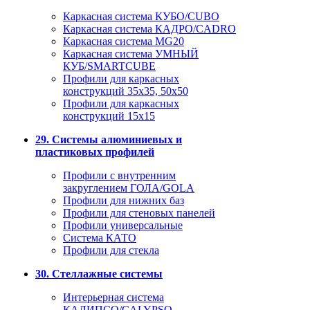
Каркасная система КУБО/CUBO
Каркасная система КАДРО/CADRO
Каркасная система MG20
Каркасная система УМНЫЙ
КУБ/SMARTCUBE
Профили для каркасных
конструкций 35x35, 50x50
Профили для каркасных
конструкций 15х15
29. Системы алюминиевых и
пластиковых профилей
Профили с внутренним
закруглением ГОЛА/GOLA
Профили для нижних баз
Профили для стеновых панелей
Профили универсальные
Система КАТО
Профили для стекла
30. Стеллажные системы
Интерьерная система
КАЛИПСО/CALYPSO