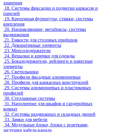
хранения
18.
Системы фиксации и подвески каркасов и
панелей
19.
Крепежная фурнитура, стяжки, системы
крепления
20.
Направляющие, метабоксы, системы
выдвижения
21.
Емкости для столовых приборов
22.
Декоративные элементы
23.
Менсолодержатели
24.
Вешалки и крючки для одежды
25.
Бокалодержатели, рейлинги и навесные
элементы
26.
Светильники
27.
Профили фасадные алюминиевые
28.
Профили для каркасных конструкций
29.
Системы алюминиевых и пластиковых
профилей
30.
Стеллажные системы
31.
Наполнение для шкафов и гардеробных
комнат
32.
Системы раздвижных и складных дверей
33.
Замки для мебели
34.
Модульные блоки, блоки с розетками,
заглушки кабель-канала