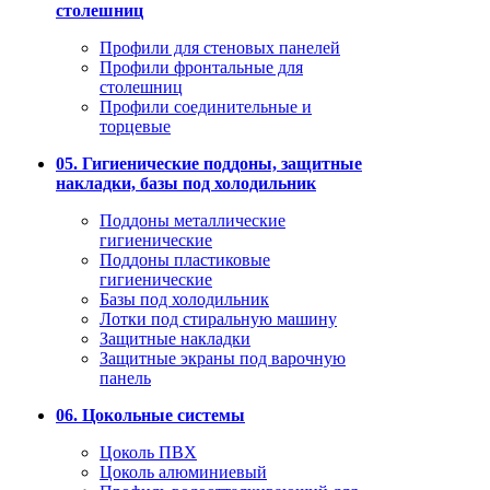
столешниц
Профили для стеновых панелей
Профили фронтальные для
столешниц
Профили соединительные и
торцевые
05. Гигиенические поддоны, защитные
накладки, базы под холодильник
Поддоны металлические
гигиенические
Поддоны пластиковые
гигиенические
Базы под холодильник
Лотки под стиральную машину
Защитные накладки
Защитные экраны под варочную
панель
06. Цокольные системы
Цоколь ПВХ
Цоколь алюминиевый