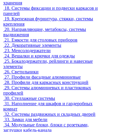
хранения
18.
Системы фиксации и подвески каркасов и
панелей
19.
Крепежная фурнитура, стяжки, системы
крепления
20.
Направляющие, метабоксы, системы
выдвижения
21.
Емкости для столовых приборов
22.
Декоративные элементы
23.
Менсолодержатели
24.
Вешалки и крючки для одежды
25.
Бокалодержатели, рейлинги и навесные
элементы
26.
Светильники
27.
Профили фасадные алюминиевые
28.
Профили для каркасных конструкций
29.
Системы алюминиевых и пластиковых
профилей
30.
Стеллажные системы
31.
Наполнение для шкафов и гардеробных
комнат
32.
Системы раздвижных и складных дверей
33.
Замки для мебели
34.
Модульные блоки, блоки с розетками,
заглушки кабель-канала