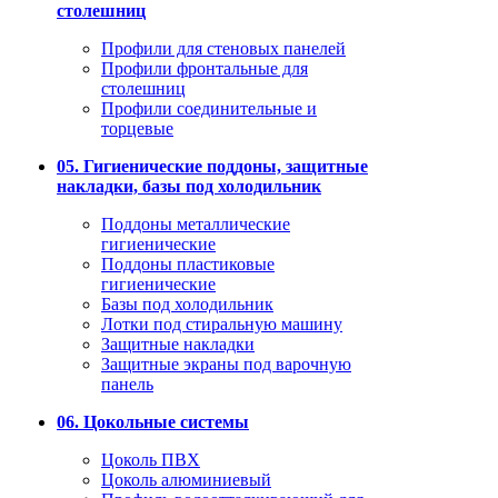
столешниц
Профили для стеновых панелей
Профили фронтальные для
столешниц
Профили соединительные и
торцевые
05. Гигиенические поддоны, защитные
накладки, базы под холодильник
Поддоны металлические
гигиенические
Поддоны пластиковые
гигиенические
Базы под холодильник
Лотки под стиральную машину
Защитные накладки
Защитные экраны под варочную
панель
06. Цокольные системы
Цоколь ПВХ
Цоколь алюминиевый