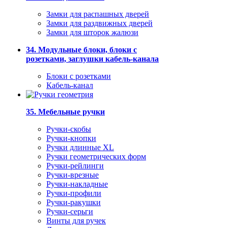
Замки для распашных дверей
Замки для раздвижных дверей
Замки для шторок жалюзи
34. Модульные блоки, блоки с
розетками, заглушки кабель-канала
Блоки с розетками
Кабель-канал
35. Мебельные ручки
Ручки-скобы
Ручки-кнопки
Ручки длинные XL
Ручки геометрических форм
Ручки-рейлинги
Ручки-врезные
Ручки-накладные
Ручки-профили
Ручки-ракушки
Ручки-серьги
Винты для ручек