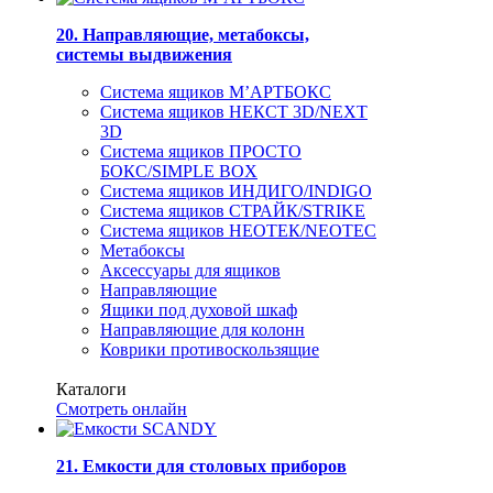
20. Направляющие, метабоксы,
системы выдвижения
Система ящиков М’АРТБОКС
Система ящиков НЕКСТ 3D/NEXT
3D
Система ящиков ПРОСТО
БОКС/SIMPLE BOX
Система ящиков ИНДИГО/INDIGO
Система ящиков СТРАЙК/STRIKE
Система ящиков НЕОТЕК/NEOTEC
Метабоксы
Аксессуары для ящиков
Направляющие
Ящики под духовой шкаф
Направляющие для колонн
Коврики противоскользящие
Каталоги
Смотреть онлайн
21. Емкости для столовых приборов