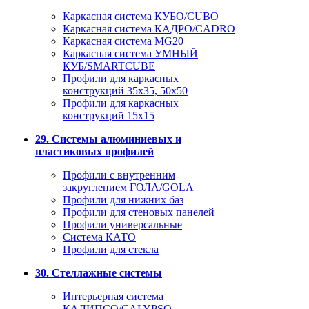
Каркасная система КУБО/CUBO
Каркасная система КАДРО/CADRO
Каркасная система MG20
Каркасная система УМНЫЙ
КУБ/SMARTCUBE
Профили для каркасных
конструкций 35x35, 50x50
Профили для каркасных
конструкций 15х15
29. Системы алюминиевых и
пластиковых профилей
Профили с внутренним
закруглением ГОЛА/GOLA
Профили для нижних баз
Профили для стеновых панелей
Профили универсальные
Система КАТО
Профили для стекла
30. Стеллажные системы
Интерьерная система
КАЛИПСО/CALYPSO