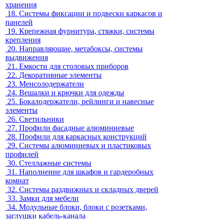
хранения
18.
Системы фиксации и подвески каркасов и
панелей
19.
Крепежная фурнитура, стяжки, системы
крепления
20.
Направляющие, метабоксы, системы
выдвижения
21.
Емкости для столовых приборов
22.
Декоративные элементы
23.
Менсолодержатели
24.
Вешалки и крючки для одежды
25.
Бокалодержатели, рейлинги и навесные
элементы
26.
Светильники
27.
Профили фасадные алюминиевые
28.
Профили для каркасных конструкций
29.
Системы алюминиевых и пластиковых
профилей
30.
Стеллажные системы
31.
Наполнение для шкафов и гардеробных
комнат
32.
Системы раздвижных и складных дверей
33.
Замки для мебели
34.
Модульные блоки, блоки с розетками,
заглушки кабель-канала