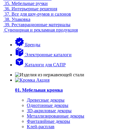
35.
Мебельные ручки
36.
Интерьерные решения
37.
Все для шоу-румов и салонов
38.
Упаковка
39.
Реставрационные материалы
Сувенирная и рекламная продукция
Бренды
Электронные каталоги
Каталоги для САПР
01. Мебельная кромка
Древесные декоры
Однотонные декоры
3D-акриловые декоры
Металлизированные декоры
Фантазийные декоры
Клей-расплав