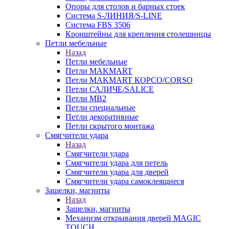
Опоры для столов и барных стоек
Система S-ЛИНИЯ/S-LINE
Система FBS 3506
Кронштейны для крепления столешницы
Петли мебельные
Назад
Петли мебельные
Петли MAKMART
Петли MAKMART КОРСО/CORSO
Петли САЛИЧЕ/SALICE
Петли MB2
Петли специальные
Петли декоративные
Петли скрытого монтажа
Смягчители удара
Назад
Смягчители удара
Смягчители удара для петель
Смягчители удара для дверей
Cмягчители удара самоклеящиеся
Защелки, магниты
Назад
Защелки, магниты
Механизм открывания дверей MAGIC
TOUCH