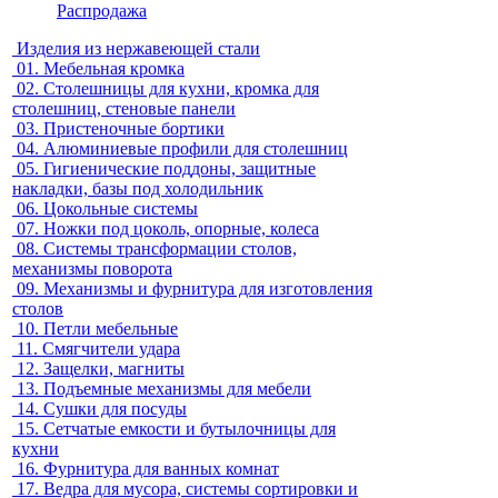
Распродажа
Изделия из нержавеющей стали
01.
Мебельная кромка
02.
Столешницы для кухни, кромка для
столешниц, стеновые панели
03.
Пристеночные бортики
04.
Алюминиевые профили для столешниц
05.
Гигиенические поддоны, защитные
накладки, базы под холодильник
06.
Цокольные системы
07.
Ножки под цоколь, опорные, колеса
08.
Системы трансформации столов,
механизмы поворота
09.
Механизмы и фурнитура для изготовления
столов
10.
Петли мебельные
11.
Смягчители удара
12.
Защелки, магниты
13.
Подъемные механизмы для мебели
14.
Сушки для посуды
15.
Сетчатые емкости и бутылочницы для
кухни
16.
Фурнитура для ванных комнат
17.
Ведра для мусора, системы сортировки и