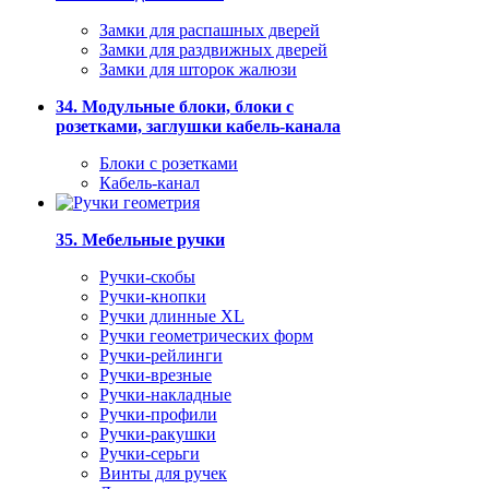
Замки для распашных дверей
Замки для раздвижных дверей
Замки для шторок жалюзи
34. Модульные блоки, блоки с
розетками, заглушки кабель-канала
Блоки с розетками
Кабель-канал
35. Мебельные ручки
Ручки-скобы
Ручки-кнопки
Ручки длинные XL
Ручки геометрических форм
Ручки-рейлинги
Ручки-врезные
Ручки-накладные
Ручки-профили
Ручки-ракушки
Ручки-серьги
Винты для ручек