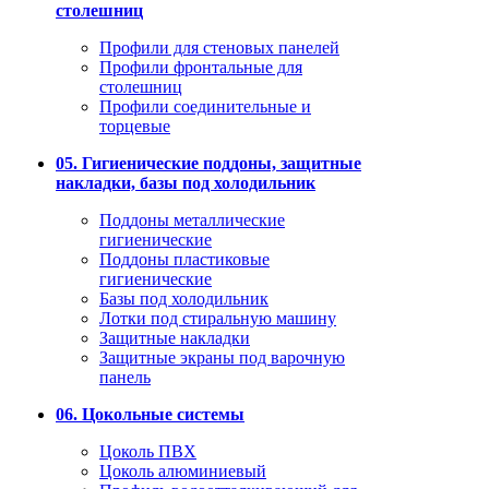
столешниц
Профили для стеновых панелей
Профили фронтальные для
столешниц
Профили соединительные и
торцевые
05. Гигиенические поддоны, защитные
накладки, базы под холодильник
Поддоны металлические
гигиенические
Поддоны пластиковые
гигиенические
Базы под холодильник
Лотки под стиральную машину
Защитные накладки
Защитные экраны под варочную
панель
06. Цокольные системы
Цоколь ПВХ
Цоколь алюминиевый