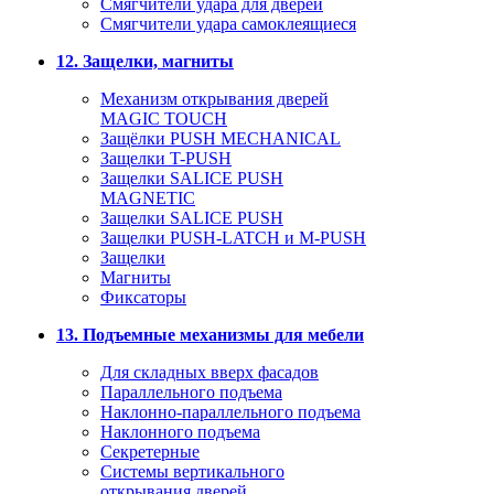
Смягчители удара для дверей
Cмягчители удара самоклеящиеся
12. Защелки, магниты
Механизм открывания дверей
MAGIC TOUCH
Защёлки PUSH MECHANICAL
Защелки T-PUSH
Защелки SALICE PUSH
MAGNETIC
Защелки SALICE PUSH
Защелки PUSH-LATCH и M-PUSH
Защелки
Магниты
Фиксаторы
13. Подъемные механизмы для мебели
Для складных вверх фасадов
Параллельного подъема
Наклонно-параллельного подъема
Наклонного подъема
Секретерные
Системы вертикального
открывания дверей