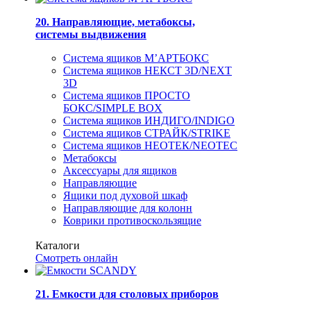
20. Направляющие, метабоксы,
системы выдвижения
Система ящиков М’АРТБОКС
Система ящиков НЕКСТ 3D/NEXT
3D
Система ящиков ПРОСТО
БОКС/SIMPLE BOX
Система ящиков ИНДИГО/INDIGO
Система ящиков СТРАЙК/STRIKE
Система ящиков НЕОТЕК/NEOTEC
Метабоксы
Аксессуары для ящиков
Направляющие
Ящики под духовой шкаф
Направляющие для колонн
Коврики противоскользящие
Каталоги
Смотреть онлайн
21. Емкости для столовых приборов