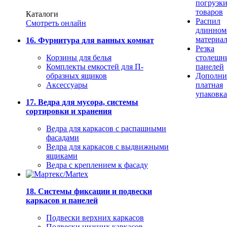
погрузк
товаров
Каталоги
Распил
Смотреть онлайн
длинном
материа
16. Фурнитура для ванных комнат
Резка
Корзины для белья
столешн
Комплекты емкостей для П-
панелей
образных ящиков
Дополни
Аксессуары
платная
упаковка
17. Ведра для мусора, системы
сортировки и хранения
Ведра для каркасов с распашными
фасадами
Ведра для каркасов с выдвижными
ящиками
Ведра с креплением к фасаду
18. Системы фиксации и подвески
каркасов и панелей
Подвески верхних каркасов
Подвески нижних каркасов