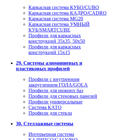
Каркасная система КУБО/CUBO
Каркасная система КАДРО/CADRO
Каркасная система MG20
Каркасная система УМНЫЙ
КУБ/SMARTCUBE
Профили для каркасных
конструкций 35x35, 50x50
Профили для каркасных
конструкций 15х15
29. Системы алюминиевых и
пластиковых профилей
Профили с внутренним
закруглением ГОЛА/GOLA
Профили для нижних баз
Профили для стеновых панелей
Профили универсальные
Система КАТО
Профили для стекла
30. Стеллажные системы
Интерьерная система
КАЛИПСО/CALYPSO