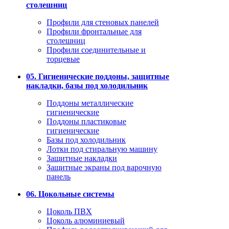
столешниц
Профили для стеновых панелей
Профили фронтальные для
столешниц
Профили соединительные и
торцевые
05. Гигиенические поддоны, защитные
накладки, базы под холодильник
Поддоны металлические
гигиенические
Поддоны пластиковые
гигиенические
Базы под холодильник
Лотки под стиральную машину
Защитные накладки
Защитные экраны под варочную
панель
06. Цокольные системы
Цоколь ПВХ
Цоколь алюминиевый