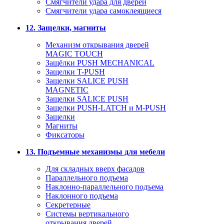
Смягчители удара для дверей
Cмягчители удара самоклеящиеся
12. Защелки, магниты
Механизм открывания дверей
MAGIC TOUCH
Защёлки PUSH MECHANICAL
Защелки T-PUSH
Защелки SALICE PUSH
MAGNETIC
Защелки SALICE PUSH
Защелки PUSH-LATCH и M-PUSH
Защелки
Магниты
Фиксаторы
13. Подъемные механизмы для мебели
Для складных вверх фасадов
Параллельного подъема
Наклонно-параллельного подъема
Наклонного подъема
Секретерные
Системы вертикального
открывания дверей