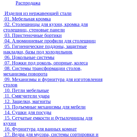
Распродажа
Изделия из нержавеющей стали
01.
Мебельная кромка
02.
Столешницы для кухни, кромка для
столешниц, стеновые панели
03.
Пристеночные бортики
04.
Алюминиевые профили для столешниц
05.
Гигиенические поддоны, защитные
накладки, базы под холодильник
06.
Цокольные системы
07.
Ножки под цоколь, опорные, колеса
08.
Системы трансформации столов,
механизмы поворота
09.
Механизмы и фурнитура для изготовления
столов
10.
Петли мебельные
11.
Смягчители удара
12.
Защелки, магниты
13.
Подъемные механизмы для мебели
14.
Сушки для посуды
15.
Сетчатые емкости и бутылочницы для
кухни
16.
Фурнитура для ванных комнат
17.
Ведра для мусора, системы сортировки и