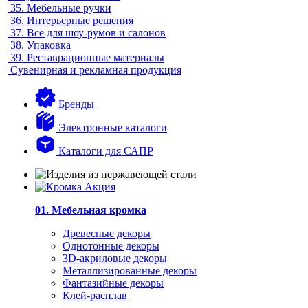
35.
Мебельные ручки
36.
Интерьерные решения
37.
Все для шоу-румов и салонов
38.
Упаковка
39.
Реставрационные материалы
Сувенирная и рекламная продукция
Бренды
Электронные каталоги
Каталоги для САПР
01. Мебельная кромка
Древесные декоры
Однотонные декоры
3D-акриловые декоры
Металлизированные декоры
Фантазийные декоры
Клей-расплав