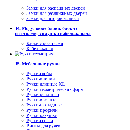
Замки для распашных дверей
Замки для раздвижных дверей
Замки для шторок жалюзи
34. Модульные блоки, блоки с
розетками, заглушки кабель-канала
Блоки с розетками
Кабель-канал
35. Мебельные ручки
Ручки-скобы
Ручки-кнопки
Ручки длинные XL
Ручки геометрических форм
Ручки-рейлинги
Ручки-врезные
Ручки-накладные
Ручки-профили
Ручки-ракушки
Ручки-серьги
Винты для ручек