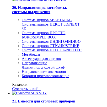
20. Направляющие, метабоксы,
системы выдвижения
Система ящиков М’АРТБОКС
Система ящиков НЕКСТ 3D/NEXT
3D
Система ящиков ПРОСТО
БОКС/SIMPLE BOX
Система ящиков ИНДИГО/INDIGO
Система ящиков СТРАЙК/STRIKE
Система ящиков НЕОТЕК/NEOTEC
Метабоксы
Аксессуары для ящиков
Направляющие
Ящики под духовой шкаф
Направляющие для колонн
Коврики противоскользящие
Каталоги
Смотреть онлайн
21. Емкости для столовых приборов