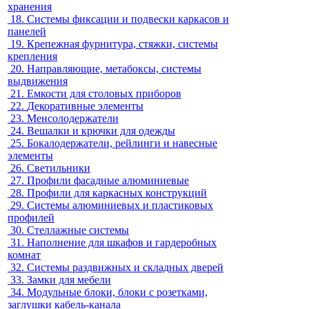
хранения
18.
Системы фиксации и подвески каркасов и
панелей
19.
Крепежная фурнитура, стяжки, системы
крепления
20.
Направляющие, метабоксы, системы
выдвижения
21.
Емкости для столовых приборов
22.
Декоративные элементы
23.
Менсолодержатели
24.
Вешалки и крючки для одежды
25.
Бокалодержатели, рейлинги и навесные
элементы
26.
Светильники
27.
Профили фасадные алюминиевые
28.
Профили для каркасных конструкций
29.
Системы алюминиевых и пластиковых
профилей
30.
Стеллажные системы
31.
Наполнение для шкафов и гардеробных
комнат
32.
Системы раздвижных и складных дверей
33.
Замки для мебели
34.
Модульные блоки, блоки с розетками,
заглушки кабель-канала