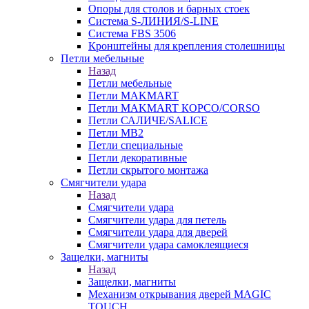
Опоры для столов и барных стоек
Система S-ЛИНИЯ/S-LINE
Система FBS 3506
Кронштейны для крепления столешницы
Петли мебельные
Назад
Петли мебельные
Петли MAKMART
Петли MAKMART КОРСО/CORSO
Петли САЛИЧЕ/SALICE
Петли MB2
Петли специальные
Петли декоративные
Петли скрытого монтажа
Смягчители удара
Назад
Смягчители удара
Смягчители удара для петель
Смягчители удара для дверей
Cмягчители удара самоклеящиеся
Защелки, магниты
Назад
Защелки, магниты
Механизм открывания дверей MAGIC
TOUCH