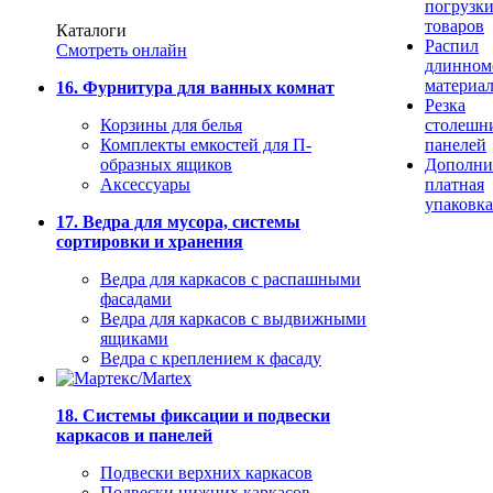
погрузк
товаров
Каталоги
Распил
Смотреть онлайн
длинном
материа
16. Фурнитура для ванных комнат
Резка
Корзины для белья
столешн
Комплекты емкостей для П-
панелей
образных ящиков
Дополни
Аксессуары
платная
упаковка
17. Ведра для мусора, системы
сортировки и хранения
Ведра для каркасов с распашными
фасадами
Ведра для каркасов с выдвижными
ящиками
Ведра с креплением к фасаду
18. Системы фиксации и подвески
каркасов и панелей
Подвески верхних каркасов
Подвески нижних каркасов