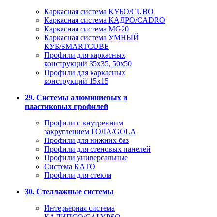
Каркасная система КУБО/CUBO
Каркасная система КАДРО/CADRO
Каркасная система MG20
Каркасная система УМНЫЙ
КУБ/SMARTCUBE
Профили для каркасных
конструкций 35x35, 50x50
Профили для каркасных
конструкций 15х15
29. Системы алюминиевых и
пластиковых профилей
Профили с внутренним
закруглением ГОЛА/GOLA
Профили для нижних баз
Профили для стеновых панелей
Профили универсальные
Система КАТО
Профили для стекла
30. Стеллажные системы
Интерьерная система
КАЛИПСО/CALYPSO