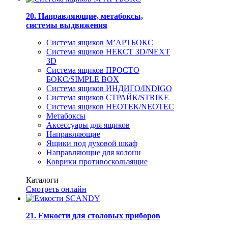
20. Направляющие, метабоксы,
системы выдвижения
Система ящиков М’АРТБОКС
Система ящиков НЕКСТ 3D/NEXT
3D
Система ящиков ПРОСТО
БОКС/SIMPLE BOX
Система ящиков ИНДИГО/INDIGO
Система ящиков СТРАЙК/STRIKE
Система ящиков НЕОТЕК/NEOTEC
Метабоксы
Аксессуары для ящиков
Направляющие
Ящики под духовой шкаф
Направляющие для колонн
Коврики противоскользящие
Каталоги
Смотреть онлайн
21. Емкости для столовых приборов