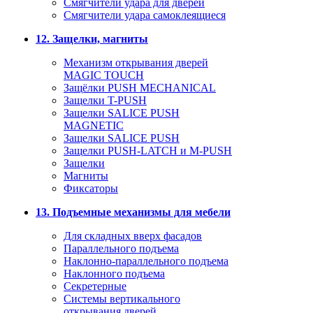
Смягчители удара для дверей
Cмягчители удара самоклеящиеся
12. Защелки, магниты
Механизм открывания дверей
MAGIC TOUCH
Защёлки PUSH MECHANICAL
Защелки T-PUSH
Защелки SALICE PUSH
MAGNETIC
Защелки SALICE PUSH
Защелки PUSH-LATCH и M-PUSH
Защелки
Магниты
Фиксаторы
13. Подъемные механизмы для мебели
Для складных вверх фасадов
Параллельного подъема
Наклонно-параллельного подъема
Наклонного подъема
Секретерные
Системы вертикального
открывания дверей