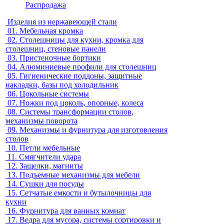
Распродажа
Изделия из нержавеющей стали
01.
Мебельная кромка
02.
Столешницы для кухни, кромка для
столешниц, стеновые панели
03.
Пристеночные бортики
04.
Алюминиевые профили для столешниц
05.
Гигиенические поддоны, защитные
накладки, базы под холодильник
06.
Цокольные системы
07.
Ножки под цоколь, опорные, колеса
08.
Системы трансформации столов,
механизмы поворота
09.
Механизмы и фурнитура для изготовления
столов
10.
Петли мебельные
11.
Смягчители удара
12.
Защелки, магниты
13.
Подъемные механизмы для мебели
14.
Сушки для посуды
15.
Сетчатые емкости и бутылочницы для
кухни
16.
Фурнитура для ванных комнат
17.
Ведра для мусора, системы сортировки и