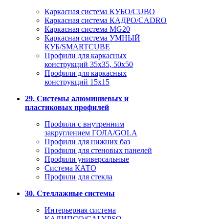
Каркасная система КУБО/CUBO
Каркасная система КАДРО/CADRO
Каркасная система MG20
Каркасная система УМНЫЙ
КУБ/SMARTCUBE
Профили для каркасных
конструкций 35x35, 50x50
Профили для каркасных
конструкций 15х15
29. Системы алюминиевых и
пластиковых профилей
Профили с внутренним
закруглением ГОЛА/GOLA
Профили для нижних баз
Профили для стеновых панелей
Профили универсальные
Система КАТО
Профили для стекла
30. Стеллажные системы
Интерьерная система
КАЛИПСО/CALYPSO