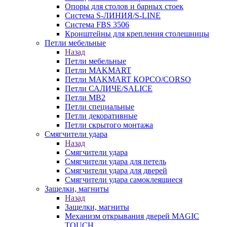
Опоры для столов и барных стоек
Система S-ЛИНИЯ/S-LINE
Система FBS 3506
Кронштейны для крепления столешницы
Петли мебельные
Назад
Петли мебельные
Петли MAKMART
Петли MAKMART КОРСО/CORSO
Петли САЛИЧЕ/SALICE
Петли MB2
Петли специальные
Петли декоративные
Петли скрытого монтажа
Смягчители удара
Назад
Смягчители удара
Смягчители удара для петель
Смягчители удара для дверей
Cмягчители удара самоклеящиеся
Защелки, магниты
Назад
Защелки, магниты
Механизм открывания дверей MAGIC
TOUCH