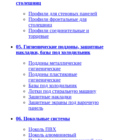
столешниц
Профили для стеновых панелей
Профили фронтальные для
столешниц
Профили соединительные и
торцевые
05. Гигиенические поддоны, защитные
накладки, базы под холодильник
Поддоны металлические
гигиенические
Поддоны пластиковые
гигиенические
Базы под холодильник
Лотки под стиральную машину
Защитные накладки
Защитные экраны под варочную
панель
06. Цокольные системы
Цоколь ПВХ
Цоколь алюминиевый