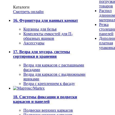
погрузк
товаров
Каталоги
Распил
Смотреть онлайн
длинном
материа
16. Фурнитура для ванных комнат
Резка
Корзины для белья
столешн
Комплекты емкостей для П-
панелей
образных ящиков
Дополни
Аксессуары
платная
упаковка
17. Ведра для мусора, системы
сортировки и хранения
Ведра для каркасов с распашными
фасадами
Ведра для каркасов с выдвижными
ящиками
Ведра с креплением к фасаду
18. Системы фиксации и подвески
каркасов и панелей
Подвески верхних каркасов
Подвески нижних каркасов