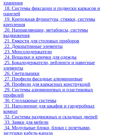
хранения
18.
Системы фиксации и подвески каркасов и
панелей
19.
Крепежная фурнитура, стяжки, системы
крепления
20.
Направляющие, метабоксы, системы
выдвижения
21.
Емкости для столовых приборов
22.
Декоративные элементы
23.
Менсолодержатели
24.
Вешалки и крючки для одежды
25.
Бокалодержатели, рейлинги и навесные
элементы
26.
Светильники
27.
Профили фасадные алюминиевые
28.
Профили для каркасных конструкций
29.
Системы алюминиевых и пластиковых
профилей
30.
Стеллажные системы
31.
Наполнение для шкафов и гардеробных
комнат
32.
Системы раздвижных и складных дверей
33.
Замки для мебели
34.
Модульные блоки, блоки с розетками,
заглушки кабель-канала