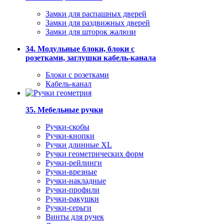
Замки для распашных дверей
Замки для раздвижных дверей
Замки для шторок жалюзи
34. Модульные блоки, блоки с
розетками, заглушки кабель-канала
Блоки с розетками
Кабель-канал
35. Мебельные ручки
Ручки-скобы
Ручки-кнопки
Ручки длинные XL
Ручки геометрических форм
Ручки-рейлинги
Ручки-врезные
Ручки-накладные
Ручки-профили
Ручки-ракушки
Ручки-серьги
Винты для ручек