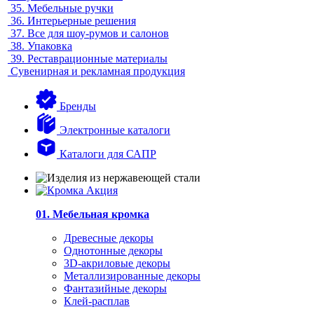
35.
Мебельные ручки
36.
Интерьерные решения
37.
Все для шоу-румов и салонов
38.
Упаковка
39.
Реставрационные материалы
Сувенирная и рекламная продукция
Бренды
Электронные каталоги
Каталоги для САПР
01. Мебельная кромка
Древесные декоры
Однотонные декоры
3D-акриловые декоры
Металлизированные декоры
Фантазийные декоры
Клей-расплав