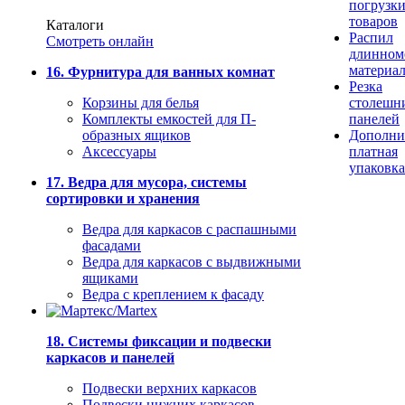
погрузк
товаров
Каталоги
Распил
Смотреть онлайн
длинном
материа
16. Фурнитура для ванных комнат
Резка
Корзины для белья
столешн
Комплекты емкостей для П-
панелей
образных ящиков
Дополни
Аксессуары
платная
упаковка
17. Ведра для мусора, системы
сортировки и хранения
Ведра для каркасов с распашными
фасадами
Ведра для каркасов с выдвижными
ящиками
Ведра с креплением к фасаду
18. Системы фиксации и подвески
каркасов и панелей
Подвески верхних каркасов
Подвески нижних каркасов