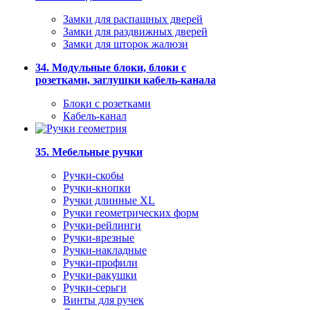
Замки для распашных дверей
Замки для раздвижных дверей
Замки для шторок жалюзи
34. Модульные блоки, блоки с
розетками, заглушки кабель-канала
Блоки с розетками
Кабель-канал
35. Мебельные ручки
Ручки-скобы
Ручки-кнопки
Ручки длинные XL
Ручки геометрических форм
Ручки-рейлинги
Ручки-врезные
Ручки-накладные
Ручки-профили
Ручки-ракушки
Ручки-серьги
Винты для ручек