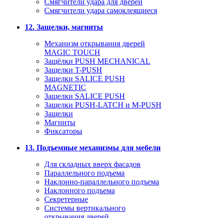
Смягчители удара для дверей
Cмягчители удара самоклеящиеся
12. Защелки, магниты
Механизм открывания дверей
MAGIC TOUCH
Защёлки PUSH MECHANICAL
Защелки T-PUSH
Защелки SALICE PUSH
MAGNETIC
Защелки SALICE PUSH
Защелки PUSH-LATCH и M-PUSH
Защелки
Магниты
Фиксаторы
13. Подъемные механизмы для мебели
Для складных вверх фасадов
Параллельного подъема
Наклонно-параллельного подъема
Наклонного подъема
Секретерные
Системы вертикального
открывания дверей