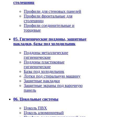
столешниц
Профили для стеновых панелей
Профили фронтальные для
столешниц
Профили соединительные и
торцевые
05. Гигиенические поддоны, защитные
накладки, базы под холодильник
Поддоны металлические
гигиенические
Поддоны пластиковые
гигиенические
Базы под холодильник
Лотки под стиральную машину
Защитные накладки
Защитные экраны под варочную
панель
06. Цокольные системы
Цоколь ПВХ
Цоколь алюминиевый