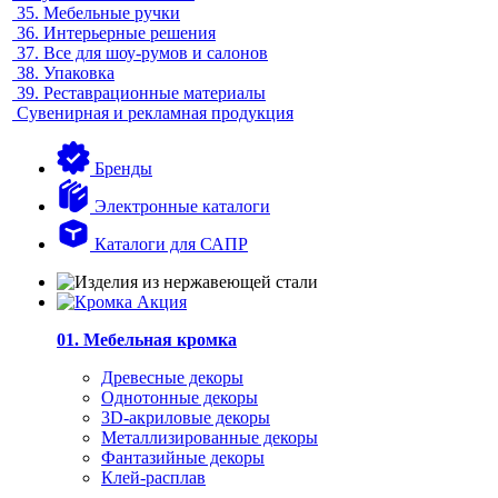
35.
Мебельные ручки
36.
Интерьерные решения
37.
Все для шоу-румов и салонов
38.
Упаковка
39.
Реставрационные материалы
Сувенирная и рекламная продукция
Бренды
Электронные каталоги
Каталоги для САПР
01. Мебельная кромка
Древесные декоры
Однотонные декоры
3D-акриловые декоры
Металлизированные декоры
Фантазийные декоры
Клей-расплав