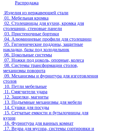
Распродажа
Изделия из нержавеющей стали
01.
Мебельная кромка
02.
Столешницы для кухни, кромка для
столешниц, стеновые панели
03.
Пристеночные бортики
04.
Алюминиевые профили для столешниц
05.
Гигиенические поддоны, защитные
накладки, базы под холодильник
06.
Цокольные системы
07.
Ножки под цоколь, опорные, колеса
08.
Системы трансформации столов,
механизмы поворота
09.
Механизмы и фурнитура для изготовления
столов
10.
Петли мебельные
11.
Смягчители удара
12.
Защелки, магниты
13.
Подъемные механизмы для мебели
14.
Сушки для посуды
15.
Сетчатые емкости и бутылочницы для
кухни
16.
Фурнитура для ванных комнат
17.
Ведра для мусора, системы сортировки и