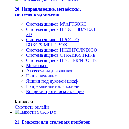
20. Направляющие, метабоксы,
системы выдвижения
Система ящиков М’АРТБОКС
Система ящиков НЕКСТ 3D/NEXT
3D
Система ящиков ПРОСТО
БОКС/SIMPLE BOX
Система ящиков ИНДИГО/INDIGO
Система ящиков СТРАЙК/STRIKE
Система ящиков НЕОТЕК/NEOTEC
Метабоксы
Аксессуары для ящиков
Направляющие
Ящики под духовой шкаф
Направляющие для колонн
Коврики противоскользящие
Каталоги
Смотреть онлайн
21. Емкости для столовых приборов