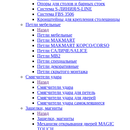
Опоры для столов и барных стоек
Система S-ЛИНИЯ/S-LINE
Система FBS 3506
Кронштейны для крепления столешницы
Петли мебельные
Назад
Петли мебельные
Петли MAKMART
Петли MAKMART КОРСО/CORSO
Петли САЛИЧЕ/SALICE
Петли MB2
Петли специальные
Петли декоративные
Петли скрытого монтажа
Смягчители удара
Назад
Смягчители удара
Смягчители удара для петель
Смягчители удара для дверей
Cмягчители удара самоклеящиеся
Защелки, магниты
Назад
Защелки, магниты
Механизм открывания дверей MAGIC
TOUCH