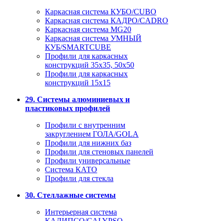
Каркасная система КУБО/CUBO
Каркасная система КАДРО/CADRO
Каркасная система MG20
Каркасная система УМНЫЙ
КУБ/SMARTCUBE
Профили для каркасных
конструкций 35x35, 50x50
Профили для каркасных
конструкций 15х15
29. Системы алюминиевых и
пластиковых профилей
Профили с внутренним
закруглением ГОЛА/GOLA
Профили для нижних баз
Профили для стеновых панелей
Профили универсальные
Система КАТО
Профили для стекла
30. Стеллажные системы
Интерьерная система
КАЛИПСО/CALYPSO