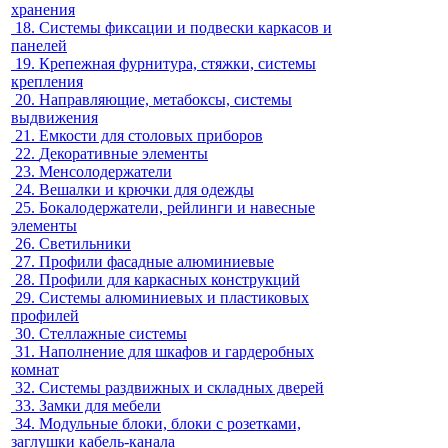
хранения
18.
Системы фиксации и подвески каркасов и
панелей
19.
Крепежная фурнитура, стяжки, системы
крепления
20.
Направляющие, метабоксы, системы
выдвижения
21.
Емкости для столовых приборов
22.
Декоративные элементы
23.
Менсолодержатели
24.
Вешалки и крючки для одежды
25.
Бокалодержатели, рейлинги и навесные
элементы
26.
Светильники
27.
Профили фасадные алюминиевые
28.
Профили для каркасных конструкций
29.
Системы алюминиевых и пластиковых
профилей
30.
Стеллажные системы
31.
Наполнение для шкафов и гардеробных
комнат
32.
Системы раздвижных и складных дверей
33.
Замки для мебели
34.
Модульные блоки, блоки с розетками,
заглушки кабель-канала