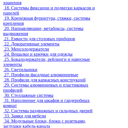
хранения
18.
Системы фиксации и подвески каркасов и
панелей
19.
Крепежная фурнитура, стяжки, системы
крепления
20.
Направляющие, метабоксы, системы
выдвижения
21.
Емкости для столовых приборов
22.
Декоративные элементы
23.
Менсолодержатели
24.
Вешалки и крючки для одежды
25.
Бокалодержатели, рейлинги и навесные
элементы
26.
Светильники
27.
Профили фасадные алюминиевые
28.
Профили для каркасных конструкций
29.
Системы алюминиевых и пластиковых
профилей
30.
Стеллажные системы
31.
Наполнение для шкафов и гардеробных
комнат
32.
Системы раздвижных и складных дверей
33.
Замки для мебели
34.
Модульные блоки, блоки с розетками,
заглушки кабель-канала