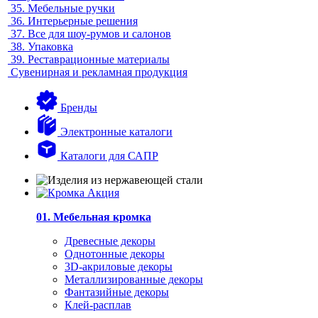
35.
Мебельные ручки
36.
Интерьерные решения
37.
Все для шоу-румов и салонов
38.
Упаковка
39.
Реставрационные материалы
Сувенирная и рекламная продукция
Бренды
Электронные каталоги
Каталоги для САПР
01. Мебельная кромка
Древесные декоры
Однотонные декоры
3D-акриловые декоры
Металлизированные декоры
Фантазийные декоры
Клей-расплав