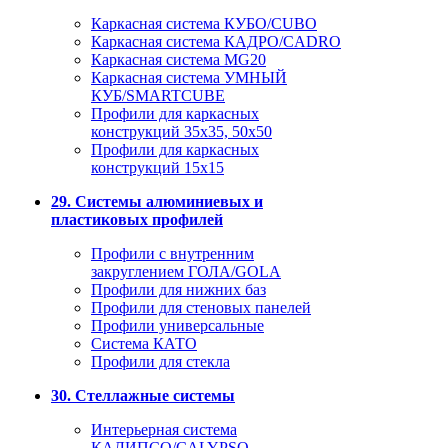
Каркасная система КУБО/CUBO
Каркасная система КАДРО/CADRO
Каркасная система MG20
Каркасная система УМНЫЙ
КУБ/SMARTCUBE
Профили для каркасных
конструкций 35x35, 50x50
Профили для каркасных
конструкций 15х15
29. Системы алюминиевых и
пластиковых профилей
Профили с внутренним
закруглением ГОЛА/GOLA
Профили для нижних баз
Профили для стеновых панелей
Профили универсальные
Система КАТО
Профили для стекла
30. Стеллажные системы
Интерьерная система
КАЛИПСО/CALYPSO