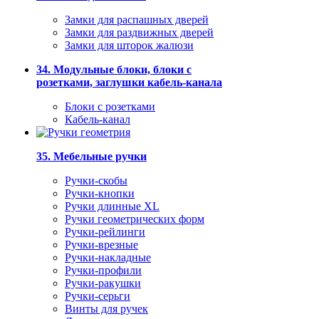
Замки для распашных дверей
Замки для раздвижных дверей
Замки для шторок жалюзи
34. Модульные блоки, блоки с
розетками, заглушки кабель-канала
Блоки с розетками
Кабель-канал
35. Мебельные ручки
Ручки-скобы
Ручки-кнопки
Ручки длинные XL
Ручки геометрических форм
Ручки-рейлинги
Ручки-врезные
Ручки-накладные
Ручки-профили
Ручки-ракушки
Ручки-серьги
Винты для ручек