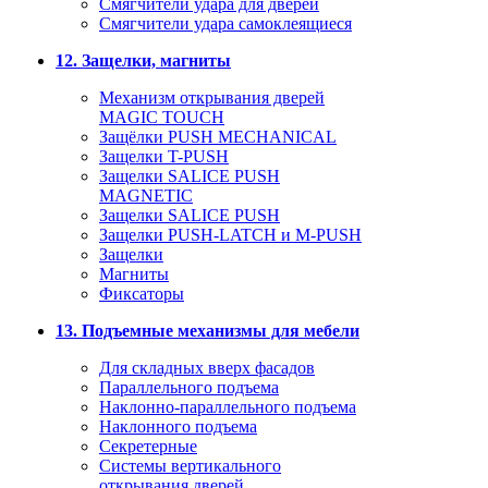
Смягчители удара для дверей
Cмягчители удара самоклеящиеся
12. Защелки, магниты
Механизм открывания дверей
MAGIC TOUCH
Защёлки PUSH MECHANICAL
Защелки T-PUSH
Защелки SALICE PUSH
MAGNETIC
Защелки SALICE PUSH
Защелки PUSH-LATCH и M-PUSH
Защелки
Магниты
Фиксаторы
13. Подъемные механизмы для мебели
Для складных вверх фасадов
Параллельного подъема
Наклонно-параллельного подъема
Наклонного подъема
Секретерные
Системы вертикального
открывания дверей