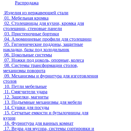
Распродажа
Изделия из нержавеющей стали
01.
Мебельная кромка
02.
Столешницы для кухни, кромка для
столешниц, стеновые панели
03.
Пристеночные бортики
04.
Алюминиевые профили для столешниц
05.
Гигиенические поддоны, защитные
накладки, базы под холодильник
06.
Цокольные системы
07.
Ножки под цоколь, опорные, колеса
08.
Системы трансформации столов,
механизмы поворота
09.
Механизмы и фурнитура для изготовления
столов
10.
Петли мебельные
11.
Смягчители удара
12.
Защелки, магниты
13.
Подъемные механизмы для мебели
14.
Сушки для посуды
15.
Сетчатые емкости и бутылочницы для
кухни
16.
Фурнитура для ванных комнат
17.
Ведра для мусора, системы сортировки и