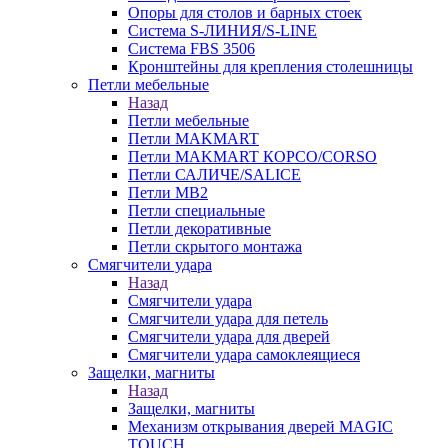
Опоры для столов и барных стоек
Система S-ЛИНИЯ/S-LINE
Система FBS 3506
Кронштейны для крепления столешницы
Петли мебельные
Назад
Петли мебельные
Петли MAKMART
Петли MAKMART КОРСО/CORSO
Петли САЛИЧЕ/SALICE
Петли MB2
Петли специальные
Петли декоративные
Петли скрытого монтажа
Смягчители удара
Назад
Смягчители удара
Смягчители удара для петель
Смягчители удара для дверей
Cмягчители удара самоклеящиеся
Защелки, магниты
Назад
Защелки, магниты
Механизм открывания дверей MAGIC
TOUCH