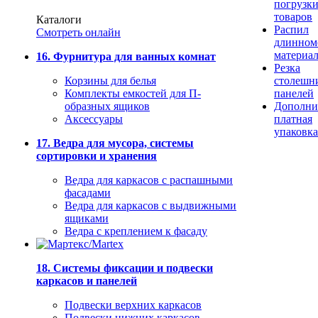
погрузк
товаров
Каталоги
Распил
Смотреть онлайн
длинном
материа
16. Фурнитура для ванных комнат
Резка
Корзины для белья
столешн
Комплекты емкостей для П-
панелей
образных ящиков
Дополни
Аксессуары
платная
упаковка
17. Ведра для мусора, системы
сортировки и хранения
Ведра для каркасов с распашными
фасадами
Ведра для каркасов с выдвижными
ящиками
Ведра с креплением к фасаду
18. Системы фиксации и подвески
каркасов и панелей
Подвески верхних каркасов
Подвески нижних каркасов