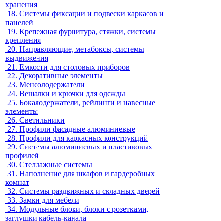
хранения
18.
Системы фиксации и подвески каркасов и
панелей
19.
Крепежная фурнитура, стяжки, системы
крепления
20.
Направляющие, метабоксы, системы
выдвижения
21.
Емкости для столовых приборов
22.
Декоративные элементы
23.
Менсолодержатели
24.
Вешалки и крючки для одежды
25.
Бокалодержатели, рейлинги и навесные
элементы
26.
Светильники
27.
Профили фасадные алюминиевые
28.
Профили для каркасных конструкций
29.
Системы алюминиевых и пластиковых
профилей
30.
Стеллажные системы
31.
Наполнение для шкафов и гардеробных
комнат
32.
Системы раздвижных и складных дверей
33.
Замки для мебели
34.
Модульные блоки, блоки с розетками,
заглушки кабель-канала