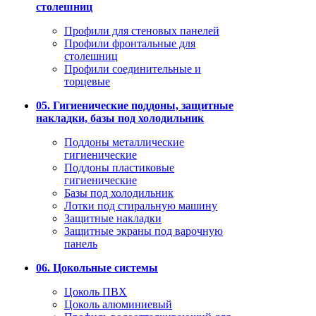
столешниц
Профили для стеновых панелей
Профили фронтальные для
столешниц
Профили соединительные и
торцевые
05. Гигиенические поддоны, защитные
накладки, базы под холодильник
Поддоны металлические
гигиенические
Поддоны пластиковые
гигиенические
Базы под холодильник
Лотки под стиральную машину
Защитные накладки
Защитные экраны под варочную
панель
06. Цокольные системы
Цоколь ПВХ
Цоколь алюминиевый