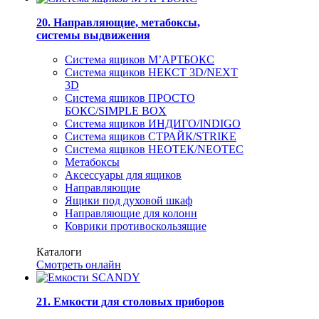
20. Направляющие, метабоксы,
системы выдвижения
Система ящиков М’АРТБОКС
Система ящиков НЕКСТ 3D/NEXT
3D
Система ящиков ПРОСТО
БОКС/SIMPLE BOX
Система ящиков ИНДИГО/INDIGO
Система ящиков СТРАЙК/STRIKE
Система ящиков НЕОТЕК/NEOTEC
Метабоксы
Аксессуары для ящиков
Направляющие
Ящики под духовой шкаф
Направляющие для колонн
Коврики противоскользящие
Каталоги
Смотреть онлайн
21. Емкости для столовых приборов