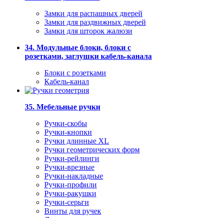
Замки для распашных дверей
Замки для раздвижных дверей
Замки для шторок жалюзи
34. Модульные блоки, блоки с
розетками, заглушки кабель-канала
Блоки с розетками
Кабель-канал
35. Мебельные ручки
Ручки-скобы
Ручки-кнопки
Ручки длинные XL
Ручки геометрических форм
Ручки-рейлинги
Ручки-врезные
Ручки-накладные
Ручки-профили
Ручки-ракушки
Ручки-серьги
Винты для ручек