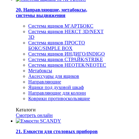
20. Направляющие, метабоксы,
системы выдвижения
Система ящиков М’АРТБОКС
Система ящиков НЕКСТ 3D/NEXT
3D
Система ящиков ПРОСТО
БОКС/SIMPLE BOX
Система ящиков ИНДИГО/INDIGO
Система ящиков СТРАЙК/STRIKE
Система ящиков НЕОТЕК/NEOTEC
Метабоксы
Аксессуары для ящиков
Направляющие
Ящики под духовой шкаф
Направляющие для колонн
Коврики противоскользящие
Каталоги
Смотреть онлайн
21. Емкости для столовых приборов