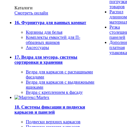
погрузк
товаров
Каталоги
Распил
Смотреть онлайн
длинном
материа
16. Фурнитура для ванных комнат
Резка
Корзины для белья
столешн
Комплекты емкостей для П-
панелей
образных ящиков
Дополни
Аксессуары
платная
упаковка
17. Ведра для мусора, системы
сортировки и хранения
Ведра для каркасов с распашными
фасадами
Ведра для каркасов с выдвижными
ящиками
Ведра с креплением к фасаду
18. Системы фиксации и подвески
каркасов и панелей
Подвески верхних каркасов
Подвески нижних каркасов