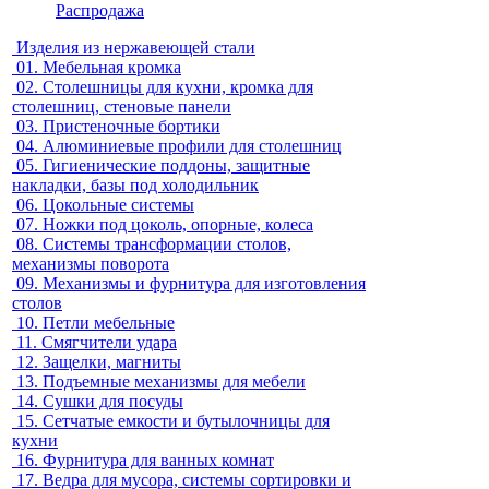
Распродажа
Изделия из нержавеющей стали
01.
Мебельная кромка
02.
Столешницы для кухни, кромка для
столешниц, стеновые панели
03.
Пристеночные бортики
04.
Алюминиевые профили для столешниц
05.
Гигиенические поддоны, защитные
накладки, базы под холодильник
06.
Цокольные системы
07.
Ножки под цоколь, опорные, колеса
08.
Системы трансформации столов,
механизмы поворота
09.
Механизмы и фурнитура для изготовления
столов
10.
Петли мебельные
11.
Смягчители удара
12.
Защелки, магниты
13.
Подъемные механизмы для мебели
14.
Сушки для посуды
15.
Сетчатые емкости и бутылочницы для
кухни
16.
Фурнитура для ванных комнат
17.
Ведра для мусора, системы сортировки и