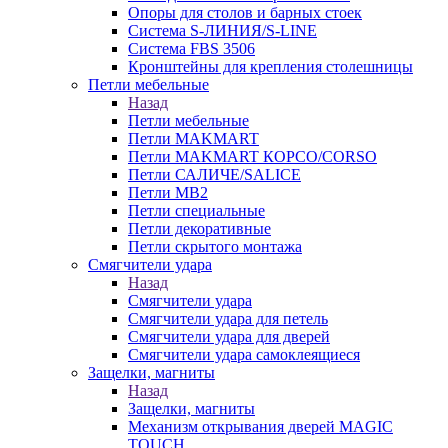
Опоры для столов и барных стоек
Система S-ЛИНИЯ/S-LINE
Система FBS 3506
Кронштейны для крепления столешницы
Петли мебельные
Назад
Петли мебельные
Петли MAKMART
Петли MAKMART КОРСО/CORSO
Петли САЛИЧЕ/SALICE
Петли MB2
Петли специальные
Петли декоративные
Петли скрытого монтажа
Смягчители удара
Назад
Смягчители удара
Смягчители удара для петель
Смягчители удара для дверей
Cмягчители удара самоклеящиеся
Защелки, магниты
Назад
Защелки, магниты
Механизм открывания дверей MAGIC
TOUCH