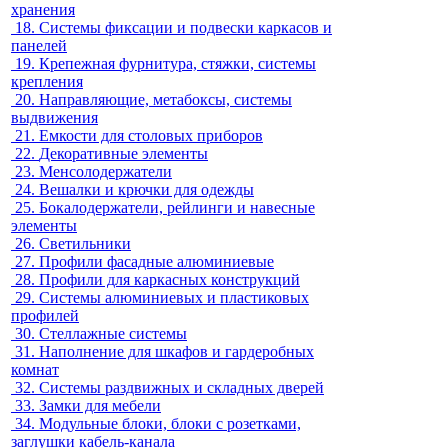
хранения
18.
Системы фиксации и подвески каркасов и
панелей
19.
Крепежная фурнитура, стяжки, системы
крепления
20.
Направляющие, метабоксы, системы
выдвижения
21.
Емкости для столовых приборов
22.
Декоративные элементы
23.
Менсолодержатели
24.
Вешалки и крючки для одежды
25.
Бокалодержатели, рейлинги и навесные
элементы
26.
Светильники
27.
Профили фасадные алюминиевые
28.
Профили для каркасных конструкций
29.
Системы алюминиевых и пластиковых
профилей
30.
Стеллажные системы
31.
Наполнение для шкафов и гардеробных
комнат
32.
Системы раздвижных и складных дверей
33.
Замки для мебели
34.
Модульные блоки, блоки с розетками,
заглушки кабель-канала