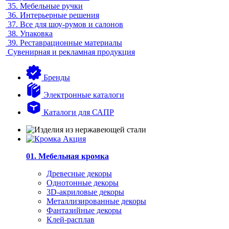
35.
Мебельные ручки
36.
Интерьерные решения
37.
Все для шоу-румов и салонов
38.
Упаковка
39.
Реставрационные материалы
Сувенирная и рекламная продукция
Бренды
Электронные каталоги
Каталоги для САПР
01. Мебельная кромка
Древесные декоры
Однотонные декоры
3D-акриловые декоры
Металлизированные декоры
Фантазийные декоры
Клей-расплав