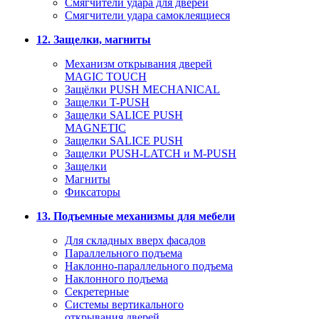
Смягчители удара для дверей
Cмягчители удара самоклеящиеся
12. Защелки, магниты
Механизм открывания дверей
MAGIC TOUCH
Защёлки PUSH MECHANICAL
Защелки T-PUSH
Защелки SALICE PUSH
MAGNETIC
Защелки SALICE PUSH
Защелки PUSH-LATCH и M-PUSH
Защелки
Магниты
Фиксаторы
13. Подъемные механизмы для мебели
Для складных вверх фасадов
Параллельного подъема
Наклонно-параллельного подъема
Наклонного подъема
Секретерные
Системы вертикального
открывания дверей