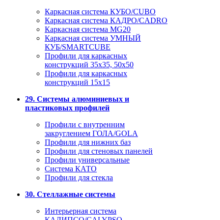
Каркасная система КУБО/CUBO
Каркасная система КАДРО/CADRO
Каркасная система MG20
Каркасная система УМНЫЙ
КУБ/SMARTCUBE
Профили для каркасных
конструкций 35x35, 50x50
Профили для каркасных
конструкций 15х15
29. Системы алюминиевых и
пластиковых профилей
Профили с внутренним
закруглением ГОЛА/GOLA
Профили для нижних баз
Профили для стеновых панелей
Профили универсальные
Система КАТО
Профили для стекла
30. Стеллажные системы
Интерьерная система
КАЛИПСО/CALYPSO