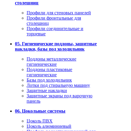
столешниц
Профили для стеновых панелей
Профили фронтальные для
столешниц
Профили соединительные и
торцевые
05. Гигиенические поддоны, защитные
накладки, базы под холодильник
Поддоны металлические
гигиенические
Поддоны пластиковые
гигиенические
Базы под холодильник
Лотки под стиральную машину
Защитные накладки
Защитные экраны под варочную
панель
06. Цокольные системы
Цоколь ПВХ
Цоколь алюминиевый