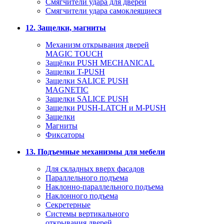
Смягчители удара для дверей
Cмягчители удара самоклеящиеся
12. Защелки, магниты
Механизм открывания дверей
MAGIC TOUCH
Защёлки PUSH MECHANICAL
Защелки T-PUSH
Защелки SALICE PUSH
MAGNETIC
Защелки SALICE PUSH
Защелки PUSH-LATCH и M-PUSH
Защелки
Магниты
Фиксаторы
13. Подъемные механизмы для мебели
Для складных вверх фасадов
Параллельного подъема
Наклонно-параллельного подъема
Наклонного подъема
Секретерные
Системы вертикального
открывания дверей