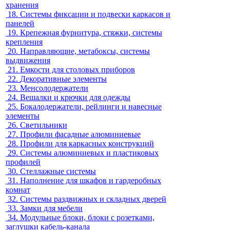
хранения
18.
Системы фиксации и подвески каркасов и
панелей
19.
Крепежная фурнитура, стяжки, системы
крепления
20.
Направляющие, метабоксы, системы
выдвижения
21.
Емкости для столовых приборов
22.
Декоративные элементы
23.
Менсолодержатели
24.
Вешалки и крючки для одежды
25.
Бокалодержатели, рейлинги и навесные
элементы
26.
Светильники
27.
Профили фасадные алюминиевые
28.
Профили для каркасных конструкций
29.
Системы алюминиевых и пластиковых
профилей
30.
Стеллажные системы
31.
Наполнение для шкафов и гардеробных
комнат
32.
Системы раздвижных и складных дверей
33.
Замки для мебели
34.
Модульные блоки, блоки с розетками,
заглушки кабель-канала