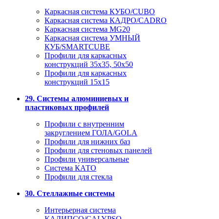
Каркасная система КУБО/CUBO
Каркасная система КАДРО/CADRO
Каркасная система MG20
Каркасная система УМНЫЙ
КУБ/SMARTCUBE
Профили для каркасных
конструкций 35x35, 50x50
Профили для каркасных
конструкций 15х15
29. Системы алюминиевых и
пластиковых профилей
Профили с внутренним
закруглением ГОЛА/GOLA
Профили для нижних баз
Профили для стеновых панелей
Профили универсальные
Система КАТО
Профили для стекла
30. Стеллажные системы
Интерьерная система
КАЛИПСО/CALYPSO