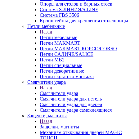
Опоры для столов и барных стоек
Система S-ЛИНИЯ/S-LINE
Система FBS 3506
Кронштейны для крепления столешницы
Петли мебельные
Назад
Петли мебельные
Петли MAKMART
Петли MAKMART КОРСО/CORSO
Петли САЛИЧЕ/SALICE
Петли MB2
Петли специальные
Петли декоративные
Петли скрытого монтажа
Смягчители удара
Назад
Смягчители удара
Смягчители удара для петель
Смягчители удара для дверей
Cмягчители удара самоклеящиеся
Защелки, магниты
Назад
Защелки, магниты
Механизм открывания дверей MAGIC
TOUCH