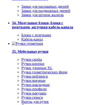
Замки для распашных дверей
Замки для раздвижных дверей
Замки для шторок жалюзи
34. Модульные блоки, блоки с
розетками, заглушки кабель-канала
Блоки с розетками
Кабель-канал
35. Мебельные ручки
Ручки-скобы
Ручки-кнопки
Ручки длинные XL
Ручки геометрических форм
Ручки-рейлинги
Ручки-врезные
Ручки-накладные
Ручки-профили
Ручки-ракушки
Ручки-серьги
Винты для ручек