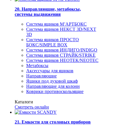
20. Направляющие, метабоксы,
системы выдвижения
Система ящиков М’АРТБОКС
Система ящиков НЕКСТ 3D/NEXT
3D
Система ящиков ПРОСТО
БОКС/SIMPLE BOX
Система ящиков ИНДИГО/INDIGO
Система ящиков СТРАЙК/STRIKE
Система ящиков НЕОТЕК/NEOTEC
Метабоксы
Аксессуары для ящиков
Направляющие
Ящики под духовой шкаф
Направляющие для колонн
Коврики противоскользящие
Каталоги
Смотреть онлайн
21. Емкости для столовых приборов