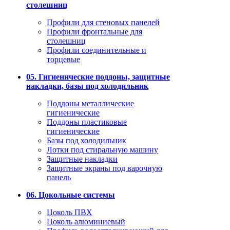
столешниц
Профили для стеновых панелей
Профили фронтальные для
столешниц
Профили соединительные и
торцевые
05. Гигиенические поддоны, защитные
накладки, базы под холодильник
Поддоны металлические
гигиенические
Поддоны пластиковые
гигиенические
Базы под холодильник
Лотки под стиральную машину
Защитные накладки
Защитные экраны под варочную
панель
06. Цокольные системы
Цоколь ПВХ
Цоколь алюминиевый