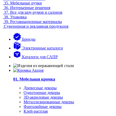
35.
Мебельные ручки
36.
Интерьерные решения
37.
Все для шоу-румов и салонов
38.
Упаковка
39.
Реставрационные материалы
Сувенирная и рекламная продукция
Бренды
Электронные каталоги
Каталоги для САПР
01. Мебельная кромка
Древесные декоры
Однотонные декоры
3D-акриловые декоры
Металлизированные декоры
Фантазийные декоры
Клей-расплав