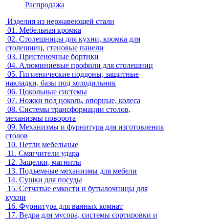
Распродажа
Изделия из нержавеющей стали
01.
Мебельная кромка
02.
Столешницы для кухни, кромка для
столешниц, стеновые панели
03.
Пристеночные бортики
04.
Алюминиевые профили для столешниц
05.
Гигиенические поддоны, защитные
накладки, базы под холодильник
06.
Цокольные системы
07.
Ножки под цоколь, опорные, колеса
08.
Системы трансформации столов,
механизмы поворота
09.
Механизмы и фурнитура для изготовления
столов
10.
Петли мебельные
11.
Смягчители удара
12.
Защелки, магниты
13.
Подъемные механизмы для мебели
14.
Сушки для посуды
15.
Сетчатые емкости и бутылочницы для
кухни
16.
Фурнитура для ванных комнат
17.
Ведра для мусора, системы сортировки и