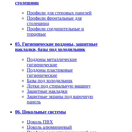
столешниц
Профили для стеновых панелей
Профили фронтальные для
столешниц
Профили соединительные и
торцевые
05. Гигиенические поддоны, защитные
накладки, базы под холодильник
Поддоны металлические
гигиенические
Поддоны пластиковые
гигиенические
Базы под холодильник
Лотки под стиральную машину
Защитные накладки
Защитные экраны под варочную
панель
06. Цокольные системы
Цоколь ПВХ
Цоколь алюминиевый