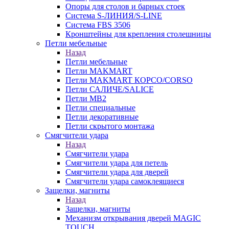
Опоры для столов и барных стоек
Система S-ЛИНИЯ/S-LINE
Система FBS 3506
Кронштейны для крепления столешницы
Петли мебельные
Назад
Петли мебельные
Петли MAKMART
Петли MAKMART КОРСО/CORSO
Петли САЛИЧЕ/SALICE
Петли MB2
Петли специальные
Петли декоративные
Петли скрытого монтажа
Смягчители удара
Назад
Смягчители удара
Смягчители удара для петель
Смягчители удара для дверей
Cмягчители удара самоклеящиеся
Защелки, магниты
Назад
Защелки, магниты
Механизм открывания дверей MAGIC
TOUCH