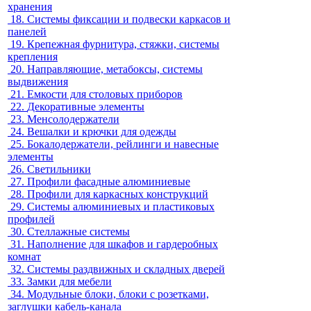
хранения
18.
Системы фиксации и подвески каркасов и
панелей
19.
Крепежная фурнитура, стяжки, системы
крепления
20.
Направляющие, метабоксы, системы
выдвижения
21.
Емкости для столовых приборов
22.
Декоративные элементы
23.
Менсолодержатели
24.
Вешалки и крючки для одежды
25.
Бокалодержатели, рейлинги и навесные
элементы
26.
Светильники
27.
Профили фасадные алюминиевые
28.
Профили для каркасных конструкций
29.
Системы алюминиевых и пластиковых
профилей
30.
Стеллажные системы
31.
Наполнение для шкафов и гардеробных
комнат
32.
Системы раздвижных и складных дверей
33.
Замки для мебели
34.
Модульные блоки, блоки с розетками,
заглушки кабель-канала