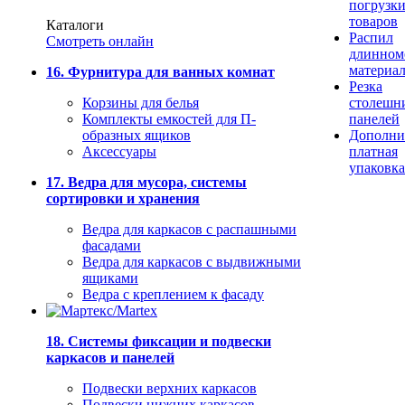
погрузк
товаров
Каталоги
Распил
Смотреть онлайн
длинном
материа
16. Фурнитура для ванных комнат
Резка
Корзины для белья
столешн
Комплекты емкостей для П-
панелей
образных ящиков
Дополни
Аксессуары
платная
упаковка
17. Ведра для мусора, системы
сортировки и хранения
Ведра для каркасов с распашными
фасадами
Ведра для каркасов с выдвижными
ящиками
Ведра с креплением к фасаду
18. Системы фиксации и подвески
каркасов и панелей
Подвески верхних каркасов
Подвески нижних каркасов