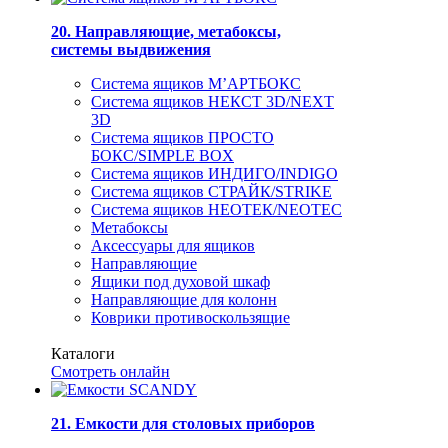
20. Направляющие, метабоксы,
системы выдвижения
Система ящиков М’АРТБОКС
Система ящиков НЕКСТ 3D/NEXT
3D
Система ящиков ПРОСТО
БОКС/SIMPLE BOX
Система ящиков ИНДИГО/INDIGO
Система ящиков СТРАЙК/STRIKE
Система ящиков НЕОТЕК/NEOTEC
Метабоксы
Аксессуары для ящиков
Направляющие
Ящики под духовой шкаф
Направляющие для колонн
Коврики противоскользящие
Каталоги
Смотреть онлайн
21. Емкости для столовых приборов