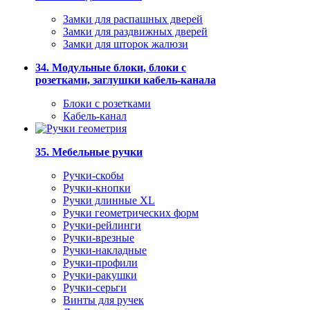
Замки для распашных дверей
Замки для раздвижных дверей
Замки для шторок жалюзи
34. Модульные блоки, блоки с
розетками, заглушки кабель-канала
Блоки с розетками
Кабель-канал
35. Мебельные ручки
Ручки-скобы
Ручки-кнопки
Ручки длинные XL
Ручки геометрических форм
Ручки-рейлинги
Ручки-врезные
Ручки-накладные
Ручки-профили
Ручки-ракушки
Ручки-серьги
Винты для ручек