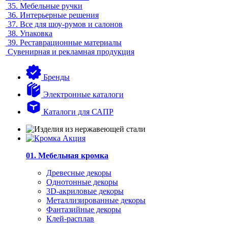
35.
Мебельные ручки
36.
Интерьерные решения
37.
Все для шоу-румов и салонов
38.
Упаковка
39.
Реставрационные материалы
Сувенирная и рекламная продукция
Бренды
Электронные каталоги
Каталоги для САПР
01. Мебельная кромка
Древесные декоры
Однотонные декоры
3D-акриловые декоры
Металлизированные декоры
Фантазийные декоры
Клей-расплав