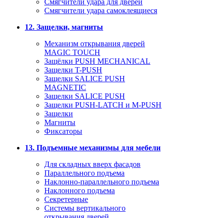
Смягчители удара для дверей
Cмягчители удара самоклеящиеся
12. Защелки, магниты
Механизм открывания дверей
MAGIC TOUCH
Защёлки PUSH MECHANICAL
Защелки T-PUSH
Защелки SALICE PUSH
MAGNETIC
Защелки SALICE PUSH
Защелки PUSH-LATCH и M-PUSH
Защелки
Магниты
Фиксаторы
13. Подъемные механизмы для мебели
Для складных вверх фасадов
Параллельного подъема
Наклонно-параллельного подъема
Наклонного подъема
Секретерные
Системы вертикального
открывания дверей