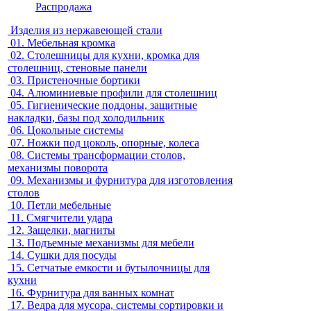
Распродажа
Изделия из нержавеющей стали
01.
Мебельная кромка
02.
Столешницы для кухни, кромка для
столешниц, стеновые панели
03.
Пристеночные бортики
04.
Алюминиевые профили для столешниц
05.
Гигиенические поддоны, защитные
накладки, базы под холодильник
06.
Цокольные системы
07.
Ножки под цоколь, опорные, колеса
08.
Системы трансформации столов,
механизмы поворота
09.
Механизмы и фурнитура для изготовления
столов
10.
Петли мебельные
11.
Смягчители удара
12.
Защелки, магниты
13.
Подъемные механизмы для мебели
14.
Сушки для посуды
15.
Сетчатые емкости и бутылочницы для
кухни
16.
Фурнитура для ванных комнат
17.
Ведра для мусора, системы сортировки и