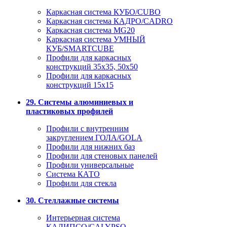
Каркасная система КУБО/CUBO
Каркасная система КАДРО/CADRO
Каркасная система MG20
Каркасная система УМНЫЙ
КУБ/SMARTCUBE
Профили для каркасных
конструкций 35x35, 50x50
Профили для каркасных
конструкций 15х15
29. Системы алюминиевых и
пластиковых профилей
Профили с внутренним
закруглением ГОЛА/GOLA
Профили для нижних баз
Профили для стеновых панелей
Профили универсальные
Система КАТО
Профили для стекла
30. Стеллажные системы
Интерьерная система
КАЛИПСО/CALYPSO