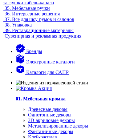
заглушки кабель-канала
35.
Мебельные ручки
36.
Интерьерные решения
37.
Все для шоу-румов и салонов
38.
Упаковка
39.
Реставрационные материалы
Сувенирная и рекламная продукция
Бренды
Электронные каталоги
Каталоги для САПР
01. Мебельная кромка
Древесные декоры
Однотонные декоры
3D-акриловые декоры
Металлизированные декоры
Фантазийные декоры
Клей-расплав