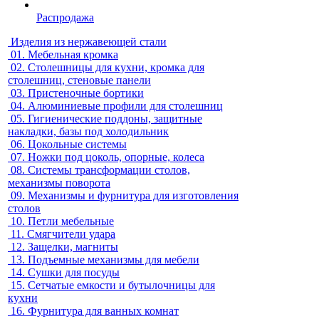
Распродажа
Изделия из нержавеющей стали
01.
Мебельная кромка
02.
Столешницы для кухни, кромка для
столешниц, стеновые панели
03.
Пристеночные бортики
04.
Алюминиевые профили для столешниц
05.
Гигиенические поддоны, защитные
накладки, базы под холодильник
06.
Цокольные системы
07.
Ножки под цоколь, опорные, колеса
08.
Системы трансформации столов,
механизмы поворота
09.
Механизмы и фурнитура для изготовления
столов
10.
Петли мебельные
11.
Смягчители удара
12.
Защелки, магниты
13.
Подъемные механизмы для мебели
14.
Сушки для посуды
15.
Сетчатые емкости и бутылочницы для
кухни
16.
Фурнитура для ванных комнат