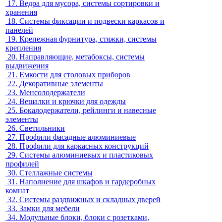
17.
Ведра для мусора, системы сортировки и
хранения
18.
Системы фиксации и подвески каркасов и
панелей
19.
Крепежная фурнитура, стяжки, системы
крепления
20.
Направляющие, метабоксы, системы
выдвижения
21.
Емкости для столовых приборов
22.
Декоративные элементы
23.
Менсолодержатели
24.
Вешалки и крючки для одежды
25.
Бокалодержатели, рейлинги и навесные
элементы
26.
Светильники
27.
Профили фасадные алюминиевые
28.
Профили для каркасных конструкций
29.
Системы алюминиевых и пластиковых
профилей
30.
Стеллажные системы
31.
Наполнение для шкафов и гардеробных
комнат
32.
Системы раздвижных и складных дверей
33.
Замки для мебели
34.
Модульные блоки, блоки с розетками,