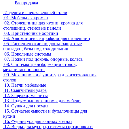
Распродажа
Изделия из нержавеющей стали
01.
Мебельная кромка
02.
Столешницы для кухни, кромка для
столешниц, стеновые панели
03.
Пристеночные бортики
04.
Алюминиевые профили для столешниц
05.
Гигиенические поддоны, защитные
накладки, базы под холодильник
06.
Цокольные системы
07.
Ножки под цоколь, опорные, колеса
08.
Системы трансформации столов,
механизмы поворота
09.
Механизмы и фурнитура для изготовления
столов
10.
Петли мебельные
11.
Смягчители удара
12.
Защелки, магниты
13.
Подъемные механизмы для мебели
14.
Сушки для посуды
15.
Сетчатые емкости и бутылочницы для
кухни
16.
Фурнитура для ванных комнат
17.
Ведра для мусора, системы сортировки и