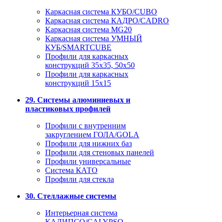
Каркасная система КУБО/CUBO
Каркасная система КАДРО/CADRO
Каркасная система MG20
Каркасная система УМНЫЙ
КУБ/SMARTCUBE
Профили для каркасных
конструкций 35x35, 50x50
Профили для каркасных
конструкций 15х15
29. Системы алюминиевых и
пластиковых профилей
Профили с внутренним
закруглением ГОЛА/GOLA
Профили для нижних баз
Профили для стеновых панелей
Профили универсальные
Система КАТО
Профили для стекла
30. Стеллажные системы
Интерьерная система
КАЛИПСО/CALYPSO