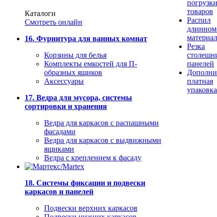
погрузк
товаров
Каталоги
Распил
Смотреть онлайн
длинном
материа
16. Фурнитура для ванных комнат
Резка
Корзины для белья
столешн
Комплекты емкостей для П-
панелей
образных ящиков
Дополни
Аксессуары
платная
упаковка
17. Ведра для мусора, системы
сортировки и хранения
Ведра для каркасов с распашными
фасадами
Ведра для каркасов с выдвижными
ящиками
Ведра с креплением к фасаду
18. Системы фиксации и подвески
каркасов и панелей
Подвески верхних каркасов
Подвески нижних каркасов