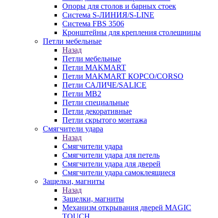
Опоры для столов и барных стоек
Система S-ЛИНИЯ/S-LINE
Система FBS 3506
Кронштейны для крепления столешницы
Петли мебельные
Назад
Петли мебельные
Петли MAKMART
Петли MAKMART КОРСО/CORSO
Петли САЛИЧЕ/SALICE
Петли MB2
Петли специальные
Петли декоративные
Петли скрытого монтажа
Смягчители удара
Назад
Смягчители удара
Смягчители удара для петель
Смягчители удара для дверей
Cмягчители удара самоклеящиеся
Защелки, магниты
Назад
Защелки, магниты
Механизм открывания дверей MAGIC
TOUCH