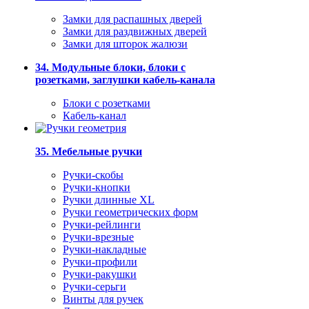
Замки для распашных дверей
Замки для раздвижных дверей
Замки для шторок жалюзи
34. Модульные блоки, блоки с
розетками, заглушки кабель-канала
Блоки с розетками
Кабель-канал
35. Мебельные ручки
Ручки-скобы
Ручки-кнопки
Ручки длинные XL
Ручки геометрических форм
Ручки-рейлинги
Ручки-врезные
Ручки-накладные
Ручки-профили
Ручки-ракушки
Ручки-серьги
Винты для ручек