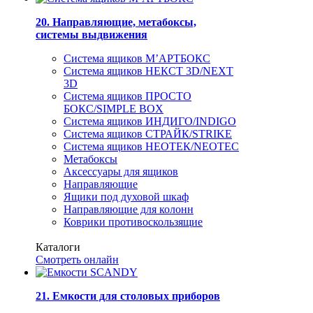
20. Направляющие, метабоксы,
системы выдвижения
Система ящиков М’АРТБОКС
Система ящиков НЕКСТ 3D/NEXT
3D
Система ящиков ПРОСТО
БОКС/SIMPLE BOX
Система ящиков ИНДИГО/INDIGO
Система ящиков СТРАЙК/STRIKE
Система ящиков НЕОТЕК/NEOTEC
Метабоксы
Аксессуары для ящиков
Направляющие
Ящики под духовой шкаф
Направляющие для колонн
Коврики противоскользящие
Каталоги
Смотреть онлайн
21. Емкости для столовых приборов