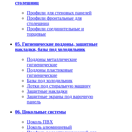
столешниц
Профили для стеновых панелей
Профили фронтальные для
столешниц
Профили соединительные и
торцевые
05. Гигиенические поддоны, защитные
накладки, базы под холодильник
Поддоны металлические
гигиенические
Поддоны пластиковые
гигиенические
Базы под холодильник
Лотки под стиральную машину
Защитные накладки
Защитные экраны под варочную
панель
06. Цокольные системы
Цоколь ПВХ
Цоколь алюминиевый