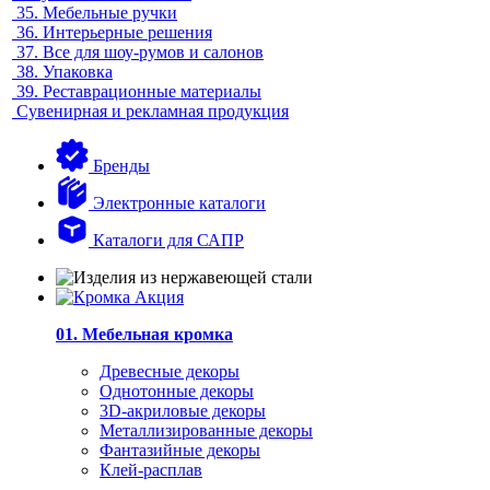
35.
Мебельные ручки
36.
Интерьерные решения
37.
Все для шоу-румов и салонов
38.
Упаковка
39.
Реставрационные материалы
Сувенирная и рекламная продукция
Бренды
Электронные каталоги
Каталоги для САПР
01. Мебельная кромка
Древесные декоры
Однотонные декоры
3D-акриловые декоры
Металлизированные декоры
Фантазийные декоры
Клей-расплав