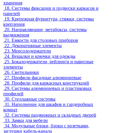
хранения
18.
Системы фиксации и подвески каркасов и
панелей
19.
Крепежная фурнитура, стяжки, системы
крепления
20.
Направляющие, метабоксы, системы
выдвижения
21.
Емкости для столовых приборов
22.
Декоративные элементы
23.
Менсолодержатели
24.
Вешалки и крючки для одежды
25.
Бокалодержатели, рейлинги и навесные
элементы
26.
Светильники
27.
Профили фасадные алюминиевые
28.
Профили для каркасных конструкций
29.
Системы алюминиевых и пластиковых
профилей
30.
Стеллажные системы
31.
Наполнение для шкафов и гардеробных
комнат
32.
Системы раздвижных и складных дверей
33.
Замки для мебели
34.
Модульные блоки, блоки с розетками,
заглушки кабель-канала