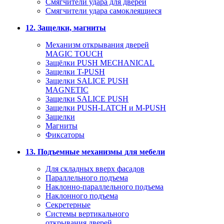
Смягчители удара для дверей
Cмягчители удара самоклеящиеся
12. Защелки, магниты
Механизм открывания дверей
MAGIC TOUCH
Защёлки PUSH MECHANICAL
Защелки T-PUSH
Защелки SALICE PUSH
MAGNETIC
Защелки SALICE PUSH
Защелки PUSH-LATCH и M-PUSH
Защелки
Магниты
Фиксаторы
13. Подъемные механизмы для мебели
Для складных вверх фасадов
Параллельного подъема
Наклонно-параллельного подъема
Наклонного подъема
Секретерные
Системы вертикального
открывания дверей