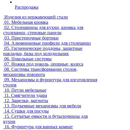
Распродажа
Изделия из нержавеющей стали
01.
Мебельная кромка
02.
Столешницы для кухни, кромка для
столешниц, стеновые панели
03.
Пристеночные бортики
04.
Алюминиевые профили для столешниц
05.
Гигиенические поддоны, защитные
накладки, базы под холодильник
06.
Цокольные системы
07.
Ножки под цоколь, опорные, колеса
08.
Системы трансформации столов,
механизмы поворота
09.
Механизмы и фурнитура для изготовления
столов
10.
Петли мебельные
11.
Смягчители удара
12.
Защелки, магниты
13.
Подъемные механизмы для мебели
14.
Сушки для посуды
15.
Сетчатые емкости и бутылочницы для
кухни
16.
Фурнитура для ванных комнат