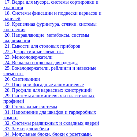
17.
Ведра для мусора, системы сортировки и
хранения
18.
Системы фиксации и подвески каркасов и
панелей
19.
Крепежная фурнитура, стяжки, системы
крепления
20.
Направляющие, метабоксы, системы
выдвижения
21.
Емкости для столовых приборов
22.
Декоративные элементы
23.
Менсолодержатели
24.
Вешалки и крючки для одежды
25.
Бокалодержатели, рейлинги и навесные
элементы
26.
Светильники
27.
Профили фасадные алюминиевые
28.
Профили для каркасных конструкций
29.
Системы алюминиевых и пластиковых
профилей
30.
Стеллажные системы
31.
Наполнение для шкафов и гардеробных
комнат
32.
Системы раздвижных и складных дверей
33.
Замки для мебели
34.
Модульные блоки, блоки с розетками,