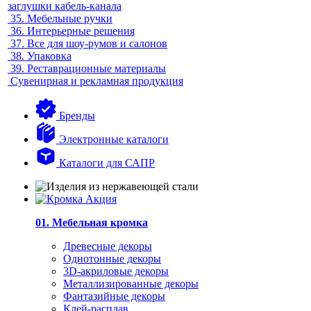
заглушки кабель-канала
35.
Мебельные ручки
36.
Интерьерные решения
37.
Все для шоу-румов и салонов
38.
Упаковка
39.
Реставрационные материалы
Сувенирная и рекламная продукция
Бренды
Электронные каталоги
Каталоги для САПР
01. Мебельная кромка
Древесные декоры
Однотонные декоры
3D-акриловые декоры
Металлизированные декоры
Фантазийные декоры
Клей-расплав