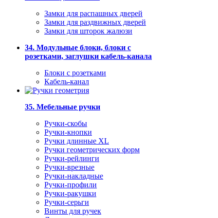
Замки для распашных дверей
Замки для раздвижных дверей
Замки для шторок жалюзи
34. Модульные блоки, блоки с
розетками, заглушки кабель-канала
Блоки с розетками
Кабель-канал
35. Мебельные ручки
Ручки-скобы
Ручки-кнопки
Ручки длинные XL
Ручки геометрических форм
Ручки-рейлинги
Ручки-врезные
Ручки-накладные
Ручки-профили
Ручки-ракушки
Ручки-серьги
Винты для ручек