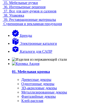
35.
Мебельные ручки
36.
Интерьерные решения
37.
Все для шоу-румов и салонов
38.
Упаковка
39.
Реставрационные материалы
Сувенирная и рекламная продукция
Бренды
Электронные каталоги
Каталоги для САПР
01. Мебельная кромка
Древесные декоры
Однотонные декоры
3D-акриловые декоры
Металлизированные декоры
Фантазийные декоры
Клей-расплав