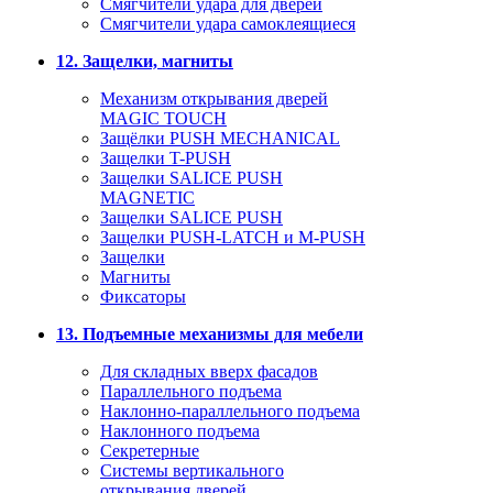
Смягчители удара для дверей
Cмягчители удара самоклеящиеся
12. Защелки, магниты
Механизм открывания дверей
MAGIC TOUCH
Защёлки PUSH MECHANICAL
Защелки T-PUSH
Защелки SALICE PUSH
MAGNETIC
Защелки SALICE PUSH
Защелки PUSH-LATCH и M-PUSH
Защелки
Магниты
Фиксаторы
13. Подъемные механизмы для мебели
Для складных вверх фасадов
Параллельного подъема
Наклонно-параллельного подъема
Наклонного подъема
Секретерные
Системы вертикального
открывания дверей