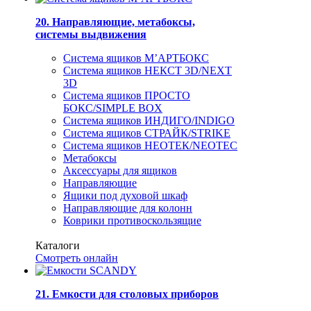
20. Направляющие, метабоксы,
системы выдвижения
Система ящиков М’АРТБОКС
Система ящиков НЕКСТ 3D/NEXT
3D
Система ящиков ПРОСТО
БОКС/SIMPLE BOX
Система ящиков ИНДИГО/INDIGO
Система ящиков СТРАЙК/STRIKE
Система ящиков НЕОТЕК/NEOTEC
Метабоксы
Аксессуары для ящиков
Направляющие
Ящики под духовой шкаф
Направляющие для колонн
Коврики противоскользящие
Каталоги
Смотреть онлайн
21. Емкости для столовых приборов