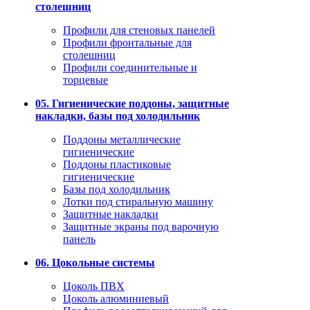
столешниц
Профили для стеновых панелей
Профили фронтальные для
столешниц
Профили соединительные и
торцевые
05. Гигиенические поддоны, защитные
накладки, базы под холодильник
Поддоны металлические
гигиенические
Поддоны пластиковые
гигиенические
Базы под холодильник
Лотки под стиральную машину
Защитные накладки
Защитные экраны под варочную
панель
06. Цокольные системы
Цоколь ПВХ
Цоколь алюминиевый