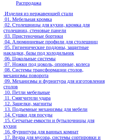
Распродажа
Изделия из нержавеющей стали
01.
Мебельная кромка
02.
Столешницы для кухни, кромка для
столешниц, стеновые панели
03.
Пристеночные бортики
04.
Алюминиевые профили для столешниц
05.
Гигиенические поддоны, защитные
накладки, базы под холодильник
06.
Цокольные системы
07.
Ножки под цоколь, опорные, колеса
08.
Системы трансформации столов,
механизмы поворота
09.
Механизмы и фурнитура для изготовления
столов
10.
Петли мебельные
11.
Смягчители удара
12.
Защелки, магниты
13.
Подъемные механизмы для мебели
14.
Сушки для посуды
15.
Сетчатые емкости и бутылочницы для
кухни
16.
Фурнитура для ванных комнат
17.
Ведра для мусора, системы сортировки и