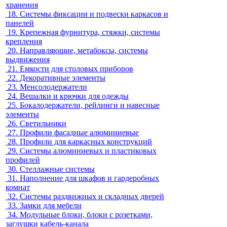
хранения
18.
Системы фиксации и подвески каркасов и
панелей
19.
Крепежная фурнитура, стяжки, системы
крепления
20.
Направляющие, метабоксы, системы
выдвижения
21.
Емкости для столовых приборов
22.
Декоративные элементы
23.
Менсолодержатели
24.
Вешалки и крючки для одежды
25.
Бокалодержатели, рейлинги и навесные
элементы
26.
Светильники
27.
Профили фасадные алюминиевые
28.
Профили для каркасных конструкций
29.
Системы алюминиевых и пластиковых
профилей
30.
Стеллажные системы
31.
Наполнение для шкафов и гардеробных
комнат
32.
Системы раздвижных и складных дверей
33.
Замки для мебели
34.
Модульные блоки, блоки с розетками,
заглушки кабель-канала