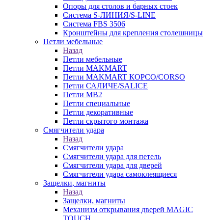
Опоры для столов и барных стоек
Система S-ЛИНИЯ/S-LINE
Система FBS 3506
Кронштейны для крепления столешницы
Петли мебельные
Назад
Петли мебельные
Петли MAKMART
Петли MAKMART КОРСО/CORSO
Петли САЛИЧЕ/SALICE
Петли MB2
Петли специальные
Петли декоративные
Петли скрытого монтажа
Смягчители удара
Назад
Смягчители удара
Смягчители удара для петель
Смягчители удара для дверей
Cмягчители удара самоклеящиеся
Защелки, магниты
Назад
Защелки, магниты
Механизм открывания дверей MAGIC
TOUCH