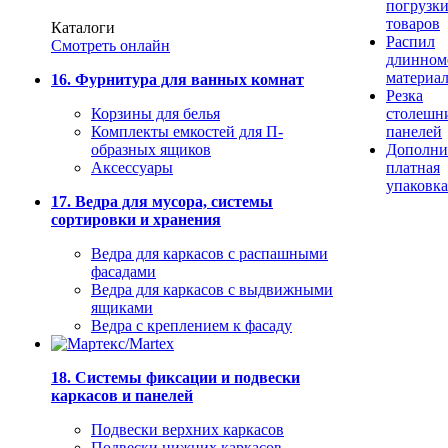
погрузк
товаров
Каталоги
Распил
Смотреть онлайн
длинном
материа
16. Фурнитура для ванных комнат
Резка
Корзины для белья
столешн
Комплекты емкостей для П-
панелей
образных ящиков
Дополни
Аксессуары
платная
упаковка
17. Ведра для мусора, системы
сортировки и хранения
Ведра для каркасов с распашными
фасадами
Ведра для каркасов с выдвижными
ящиками
Ведра с креплением к фасаду
18. Системы фиксации и подвески
каркасов и панелей
Подвески верхних каркасов
Подвески нижних каркасов