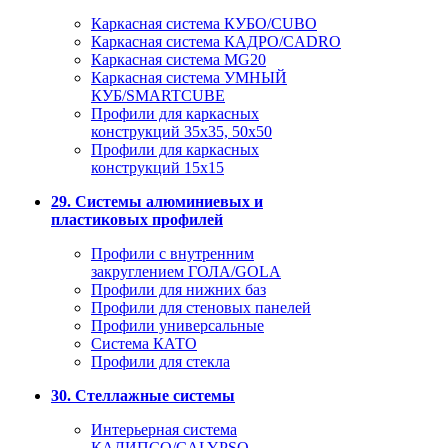
Каркасная система КУБО/CUBO
Каркасная система КАДРО/CADRO
Каркасная система MG20
Каркасная система УМНЫЙ
КУБ/SMARTCUBE
Профили для каркасных
конструкций 35x35, 50x50
Профили для каркасных
конструкций 15х15
29. Системы алюминиевых и
пластиковых профилей
Профили с внутренним
закруглением ГОЛА/GOLA
Профили для нижних баз
Профили для стеновых панелей
Профили универсальные
Система КАТО
Профили для стекла
30. Стеллажные системы
Интерьерная система
КАЛИПСО/CALYPSO