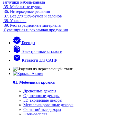
заглушки кабель-канала
35.
Мебельные ручки
36.
Интерьерные решения
37.
Все для шоу-румов и салонов
38.
Упаковка
39.
Реставрационные материалы
Сувенирная и рекламная продукция
Бренды
Электронные каталоги
Каталоги для САПР
01. Мебельная кромка
Древесные декоры
Однотонные декоры
3D-акриловые декоры
Металлизированные декоры
Фантазийные декоры
Клей-расплав