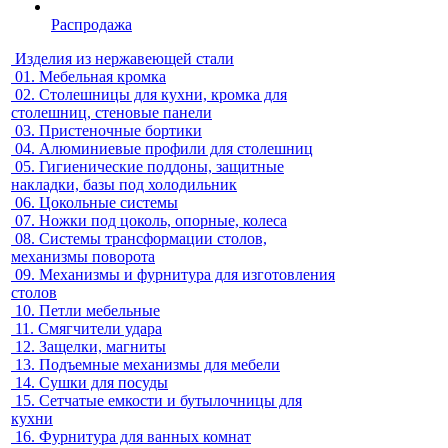
Распродажа
Изделия из нержавеющей стали
01.
Мебельная кромка
02.
Столешницы для кухни, кромка для
столешниц, стеновые панели
03.
Пристеночные бортики
04.
Алюминиевые профили для столешниц
05.
Гигиенические поддоны, защитные
накладки, базы под холодильник
06.
Цокольные системы
07.
Ножки под цоколь, опорные, колеса
08.
Системы трансформации столов,
механизмы поворота
09.
Механизмы и фурнитура для изготовления
столов
10.
Петли мебельные
11.
Смягчители удара
12.
Защелки, магниты
13.
Подъемные механизмы для мебели
14.
Сушки для посуды
15.
Сетчатые емкости и бутылочницы для
кухни
16.
Фурнитура для ванных комнат