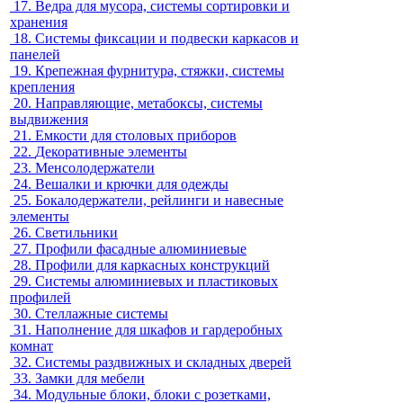
17.
Ведра для мусора, системы сортировки и
хранения
18.
Системы фиксации и подвески каркасов и
панелей
19.
Крепежная фурнитура, стяжки, системы
крепления
20.
Направляющие, метабоксы, системы
выдвижения
21.
Емкости для столовых приборов
22.
Декоративные элементы
23.
Менсолодержатели
24.
Вешалки и крючки для одежды
25.
Бокалодержатели, рейлинги и навесные
элементы
26.
Светильники
27.
Профили фасадные алюминиевые
28.
Профили для каркасных конструкций
29.
Системы алюминиевых и пластиковых
профилей
30.
Стеллажные системы
31.
Наполнение для шкафов и гардеробных
комнат
32.
Системы раздвижных и складных дверей
33.
Замки для мебели
34.
Модульные блоки, блоки с розетками,