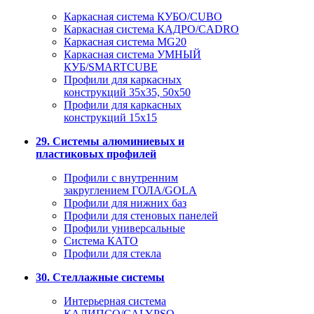
Каркасная система КУБО/CUBO
Каркасная система КАДРО/CADRO
Каркасная система MG20
Каркасная система УМНЫЙ
КУБ/SMARTCUBE
Профили для каркасных
конструкций 35x35, 50x50
Профили для каркасных
конструкций 15х15
29. Системы алюминиевых и
пластиковых профилей
Профили с внутренним
закруглением ГОЛА/GOLA
Профили для нижних баз
Профили для стеновых панелей
Профили универсальные
Система КАТО
Профили для стекла
30. Стеллажные системы
Интерьерная система
КАЛИПСО/CALYPSO