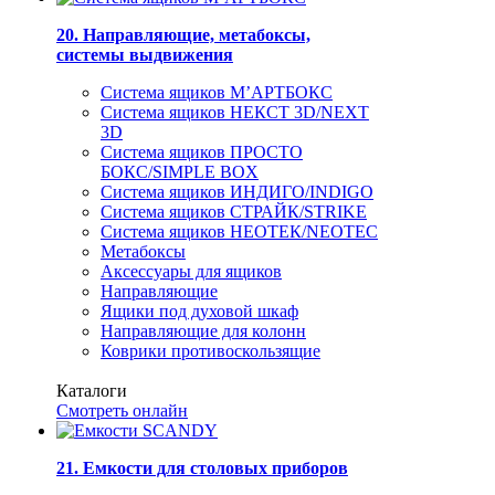
20. Направляющие, метабоксы,
системы выдвижения
Система ящиков М’АРТБОКС
Система ящиков НЕКСТ 3D/NEXT
3D
Система ящиков ПРОСТО
БОКС/SIMPLE BOX
Система ящиков ИНДИГО/INDIGO
Система ящиков СТРАЙК/STRIKE
Система ящиков НЕОТЕК/NEOTEC
Метабоксы
Аксессуары для ящиков
Направляющие
Ящики под духовой шкаф
Направляющие для колонн
Коврики противоскользящие
Каталоги
Смотреть онлайн
21. Емкости для столовых приборов