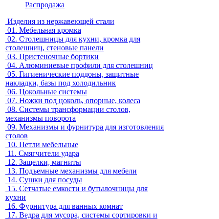
Распродажа
Изделия из нержавеющей стали
01.
Мебельная кромка
02.
Столешницы для кухни, кромка для
столешниц, стеновые панели
03.
Пристеночные бортики
04.
Алюминиевые профили для столешниц
05.
Гигиенические поддоны, защитные
накладки, базы под холодильник
06.
Цокольные системы
07.
Ножки под цоколь, опорные, колеса
08.
Системы трансформации столов,
механизмы поворота
09.
Механизмы и фурнитура для изготовления
столов
10.
Петли мебельные
11.
Смягчители удара
12.
Защелки, магниты
13.
Подъемные механизмы для мебели
14.
Сушки для посуды
15.
Сетчатые емкости и бутылочницы для
кухни
16.
Фурнитура для ванных комнат
17.
Ведра для мусора, системы сортировки и