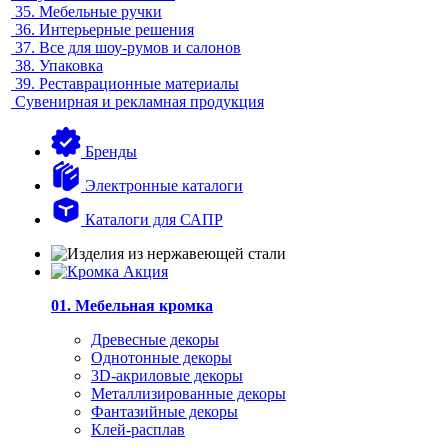
35.
Мебельные ручки
36.
Интерьерные решения
37.
Все для шоу-румов и салонов
38.
Упаковка
39.
Реставрационные материалы
Сувенирная и рекламная продукция
Бренды
Электронные каталоги
Каталоги для САПР
01. Мебельная кромка
Древесные декоры
Однотонные декоры
3D-акриловые декоры
Металлизированные декоры
Фантазийные декоры
Клей-расплав