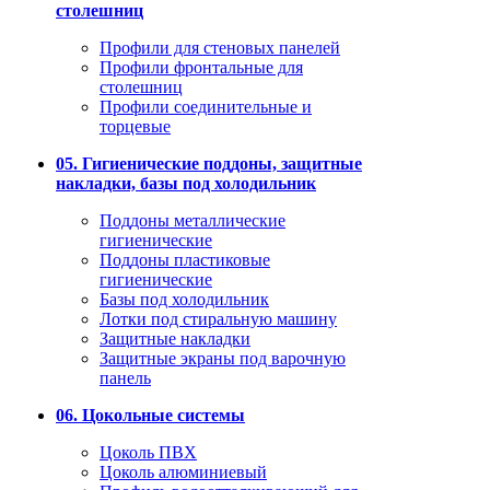
столешниц
Профили для стеновых панелей
Профили фронтальные для
столешниц
Профили соединительные и
торцевые
05. Гигиенические поддоны, защитные
накладки, базы под холодильник
Поддоны металлические
гигиенические
Поддоны пластиковые
гигиенические
Базы под холодильник
Лотки под стиральную машину
Защитные накладки
Защитные экраны под варочную
панель
06. Цокольные системы
Цоколь ПВХ
Цоколь алюминиевый