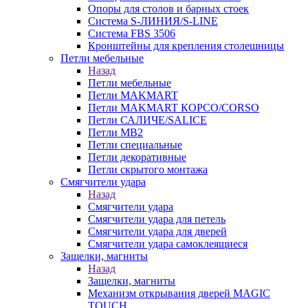
Опоры для столов и барных стоек
Система S-ЛИНИЯ/S-LINE
Система FBS 3506
Кронштейны для крепления столешницы
Петли мебельные
Назад
Петли мебельные
Петли MAKMART
Петли MAKMART КОРСО/CORSO
Петли САЛИЧЕ/SALICE
Петли MB2
Петли специальные
Петли декоративные
Петли скрытого монтажа
Смягчители удара
Назад
Смягчители удара
Смягчители удара для петель
Смягчители удара для дверей
Cмягчители удара самоклеящиеся
Защелки, магниты
Назад
Защелки, магниты
Механизм открывания дверей MAGIC
TOUCH