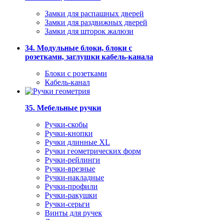
Замки для распашных дверей
Замки для раздвижных дверей
Замки для шторок жалюзи
34. Модульные блоки, блоки с
розетками, заглушки кабель-канала
Блоки с розетками
Кабель-канал
35. Мебельные ручки
Ручки-скобы
Ручки-кнопки
Ручки длинные XL
Ручки геометрических форм
Ручки-рейлинги
Ручки-врезные
Ручки-накладные
Ручки-профили
Ручки-ракушки
Ручки-серьги
Винты для ручек