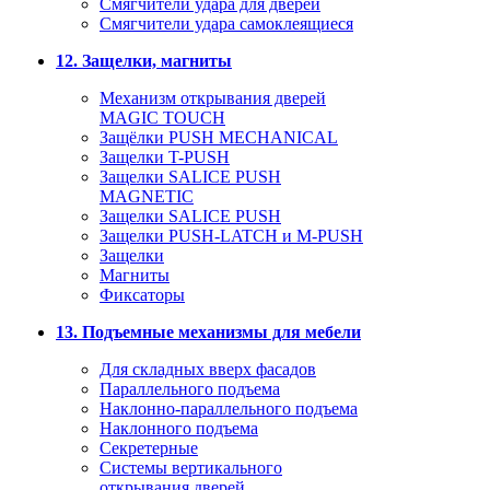
Смягчители удара для дверей
Cмягчители удара самоклеящиеся
12. Защелки, магниты
Механизм открывания дверей
MAGIC TOUCH
Защёлки PUSH MECHANICAL
Защелки T-PUSH
Защелки SALICE PUSH
MAGNETIC
Защелки SALICE PUSH
Защелки PUSH-LATCH и M-PUSH
Защелки
Магниты
Фиксаторы
13. Подъемные механизмы для мебели
Для складных вверх фасадов
Параллельного подъема
Наклонно-параллельного подъема
Наклонного подъема
Секретерные
Системы вертикального
открывания дверей