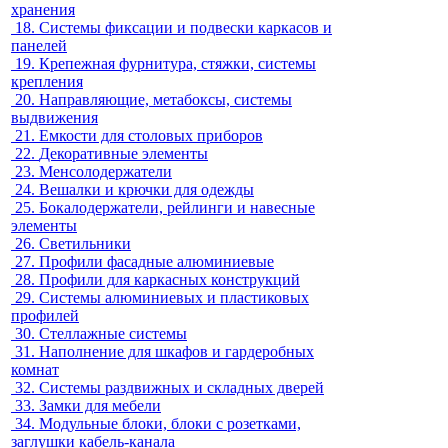
хранения
18.
Системы фиксации и подвески каркасов и
панелей
19.
Крепежная фурнитура, стяжки, системы
крепления
20.
Направляющие, метабоксы, системы
выдвижения
21.
Емкости для столовых приборов
22.
Декоративные элементы
23.
Менсолодержатели
24.
Вешалки и крючки для одежды
25.
Бокалодержатели, рейлинги и навесные
элементы
26.
Светильники
27.
Профили фасадные алюминиевые
28.
Профили для каркасных конструкций
29.
Системы алюминиевых и пластиковых
профилей
30.
Стеллажные системы
31.
Наполнение для шкафов и гардеробных
комнат
32.
Системы раздвижных и складных дверей
33.
Замки для мебели
34.
Модульные блоки, блоки с розетками,
заглушки кабель-канала