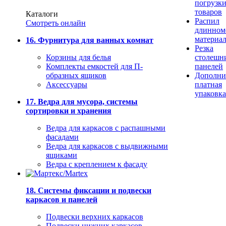
погрузк
товаров
Каталоги
Распил
Смотреть онлайн
длинном
материа
16. Фурнитура для ванных комнат
Резка
Корзины для белья
столешн
Комплекты емкостей для П-
панелей
образных ящиков
Дополни
Аксессуары
платная
упаковка
17. Ведра для мусора, системы
сортировки и хранения
Ведра для каркасов с распашными
фасадами
Ведра для каркасов с выдвижными
ящиками
Ведра с креплением к фасаду
18. Системы фиксации и подвески
каркасов и панелей
Подвески верхних каркасов
Подвески нижних каркасов