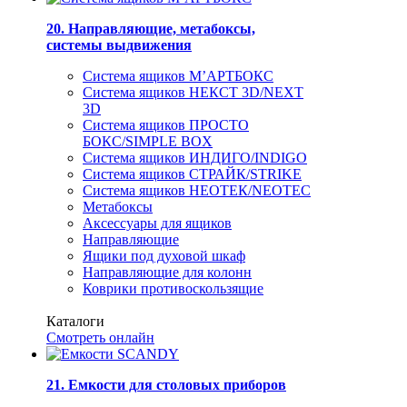
20. Направляющие, метабоксы,
системы выдвижения
Система ящиков М’АРТБОКС
Система ящиков НЕКСТ 3D/NEXT
3D
Система ящиков ПРОСТО
БОКС/SIMPLE BOX
Система ящиков ИНДИГО/INDIGO
Система ящиков СТРАЙК/STRIKE
Система ящиков НЕОТЕК/NEOTEC
Метабоксы
Аксессуары для ящиков
Направляющие
Ящики под духовой шкаф
Направляющие для колонн
Коврики противоскользящие
Каталоги
Смотреть онлайн
21. Емкости для столовых приборов