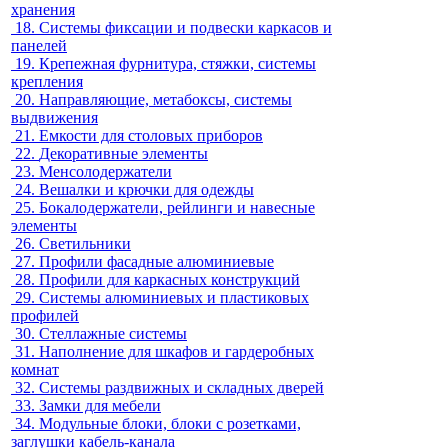
хранения
18.
Системы фиксации и подвески каркасов и
панелей
19.
Крепежная фурнитура, стяжки, системы
крепления
20.
Направляющие, метабоксы, системы
выдвижения
21.
Емкости для столовых приборов
22.
Декоративные элементы
23.
Менсолодержатели
24.
Вешалки и крючки для одежды
25.
Бокалодержатели, рейлинги и навесные
элементы
26.
Светильники
27.
Профили фасадные алюминиевые
28.
Профили для каркасных конструкций
29.
Системы алюминиевых и пластиковых
профилей
30.
Стеллажные системы
31.
Наполнение для шкафов и гардеробных
комнат
32.
Системы раздвижных и складных дверей
33.
Замки для мебели
34.
Модульные блоки, блоки с розетками,
заглушки кабель-канала