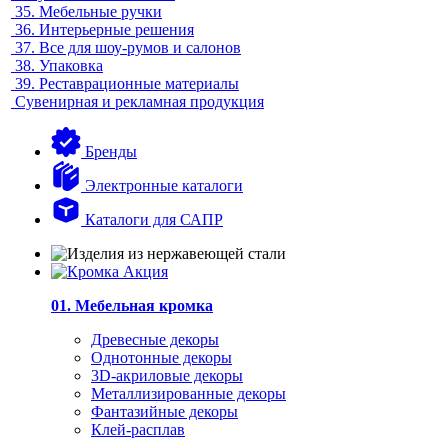
35.
Мебельные ручки
36.
Интерьерные решения
37.
Все для шоу-румов и салонов
38.
Упаковка
39.
Реставрационные материалы
Сувенирная и рекламная продукция
Бренды
Электронные каталоги
Каталоги для САПР
01. Мебельная кромка
Древесные декоры
Однотонные декоры
3D-акриловые декоры
Металлизированные декоры
Фантазийные декоры
Клей-расплав