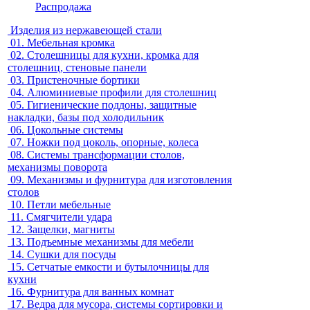
Распродажа
Изделия из нержавеющей стали
01.
Мебельная кромка
02.
Столешницы для кухни, кромка для
столешниц, стеновые панели
03.
Пристеночные бортики
04.
Алюминиевые профили для столешниц
05.
Гигиенические поддоны, защитные
накладки, базы под холодильник
06.
Цокольные системы
07.
Ножки под цоколь, опорные, колеса
08.
Системы трансформации столов,
механизмы поворота
09.
Механизмы и фурнитура для изготовления
столов
10.
Петли мебельные
11.
Смягчители удара
12.
Защелки, магниты
13.
Подъемные механизмы для мебели
14.
Сушки для посуды
15.
Сетчатые емкости и бутылочницы для
кухни
16.
Фурнитура для ванных комнат
17.
Ведра для мусора, системы сортировки и