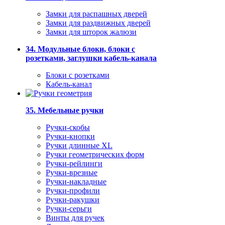
Замки для распашных дверей
Замки для раздвижных дверей
Замки для шторок жалюзи
34. Модульные блоки, блоки с
розетками, заглушки кабель-канала
Блоки с розетками
Кабель-канал
35. Мебельные ручки
Ручки-скобы
Ручки-кнопки
Ручки длинные XL
Ручки геометрических форм
Ручки-рейлинги
Ручки-врезные
Ручки-накладные
Ручки-профили
Ручки-ракушки
Ручки-серьги
Винты для ручек