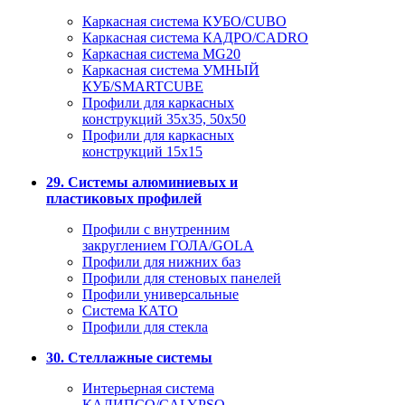
Каркасная система КУБО/CUBO
Каркасная система КАДРО/CADRO
Каркасная система MG20
Каркасная система УМНЫЙ
КУБ/SMARTCUBE
Профили для каркасных
конструкций 35x35, 50x50
Профили для каркасных
конструкций 15х15
29. Системы алюминиевых и
пластиковых профилей
Профили с внутренним
закруглением ГОЛА/GOLA
Профили для нижних баз
Профили для стеновых панелей
Профили универсальные
Система КАТО
Профили для стекла
30. Стеллажные системы
Интерьерная система
КАЛИПСО/CALYPSO