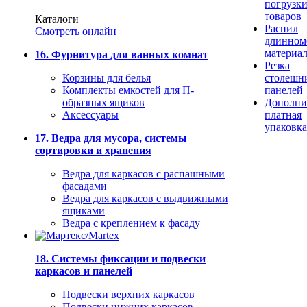
погрузк
товаров
Каталоги
Распил
Смотреть онлайн
длинном
материа
16. Фурнитура для ванных комнат
Резка
Корзины для белья
столешн
Комплекты емкостей для П-
панелей
образных ящиков
Дополни
Аксессуары
платная
упаковка
17. Ведра для мусора, системы
сортировки и хранения
Ведра для каркасов с распашными
фасадами
Ведра для каркасов с выдвижными
ящиками
Ведра с креплением к фасаду
18. Системы фиксации и подвески
каркасов и панелей
Подвески верхних каркасов
Подвески нижних каркасов