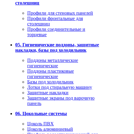
столешниц
Профили для стеновых панелей
Профили фронтальные для
столешниц
Профили соединительные и
торцевые
05. Гигиенические поддоны, защитные
накладки, базы под холодильник
Поддоны металлические
гигиенические
Поддоны пластиковые
гигиенические
Базы под холодильник
Лотки под стиральную машину
Защитные накладки
Защитные экраны под варочную
панель
06. Цокольные системы
Цоколь ПВХ
Цоколь алюминиевый