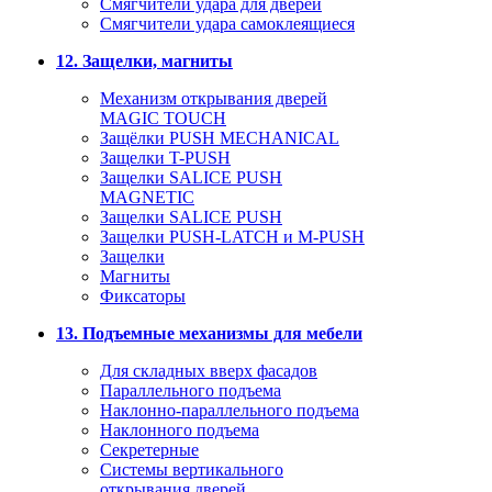
Смягчители удара для дверей
Cмягчители удара самоклеящиеся
12. Защелки, магниты
Механизм открывания дверей
MAGIC TOUCH
Защёлки PUSH MECHANICAL
Защелки T-PUSH
Защелки SALICE PUSH
MAGNETIC
Защелки SALICE PUSH
Защелки PUSH-LATCH и M-PUSH
Защелки
Магниты
Фиксаторы
13. Подъемные механизмы для мебели
Для складных вверх фасадов
Параллельного подъема
Наклонно-параллельного подъема
Наклонного подъема
Секретерные
Системы вертикального
открывания дверей