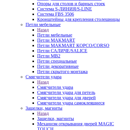
Опоры для столов и барных стоек
Система S-ЛИНИЯ/S-LINE
Система FBS 3506
Кронштейны для крепления столешницы
Петли мебельные
Назад
Петли мебельные
Петли MAKMART
Петли MAKMART КОРСО/CORSO
Петли САЛИЧЕ/SALICE
Петли MB2
Петли специальные
Петли декоративные
Петли скрытого монтажа
Смягчители удара
Назад
Смягчители удара
Смягчители удара для петель
Смягчители удара для дверей
Cмягчители удара самоклеящиеся
Защелки, магниты
Назад
Защелки, магниты
Механизм открывания дверей MAGIC
TOUCH