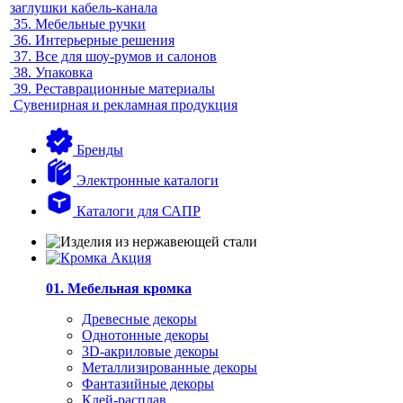
заглушки кабель-канала
35.
Мебельные ручки
36.
Интерьерные решения
37.
Все для шоу-румов и салонов
38.
Упаковка
39.
Реставрационные материалы
Сувенирная и рекламная продукция
Бренды
Электронные каталоги
Каталоги для САПР
01. Мебельная кромка
Древесные декоры
Однотонные декоры
3D-акриловые декоры
Металлизированные декоры
Фантазийные декоры
Клей-расплав