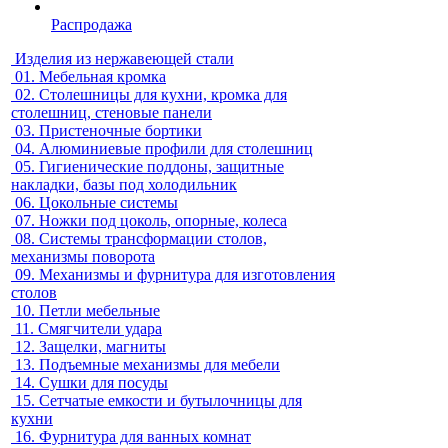
Распродажа
Изделия из нержавеющей стали
01.
Мебельная кромка
02.
Столешницы для кухни, кромка для
столешниц, стеновые панели
03.
Пристеночные бортики
04.
Алюминиевые профили для столешниц
05.
Гигиенические поддоны, защитные
накладки, базы под холодильник
06.
Цокольные системы
07.
Ножки под цоколь, опорные, колеса
08.
Системы трансформации столов,
механизмы поворота
09.
Механизмы и фурнитура для изготовления
столов
10.
Петли мебельные
11.
Смягчители удара
12.
Защелки, магниты
13.
Подъемные механизмы для мебели
14.
Сушки для посуды
15.
Сетчатые емкости и бутылочницы для
кухни
16.
Фурнитура для ванных комнат