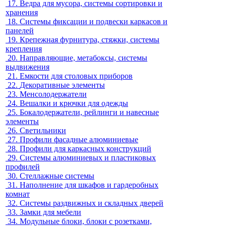
17.
Ведра для мусора, системы сортировки и
хранения
18.
Системы фиксации и подвески каркасов и
панелей
19.
Крепежная фурнитура, стяжки, системы
крепления
20.
Направляющие, метабоксы, системы
выдвижения
21.
Емкости для столовых приборов
22.
Декоративные элементы
23.
Менсолодержатели
24.
Вешалки и крючки для одежды
25.
Бокалодержатели, рейлинги и навесные
элементы
26.
Светильники
27.
Профили фасадные алюминиевые
28.
Профили для каркасных конструкций
29.
Системы алюминиевых и пластиковых
профилей
30.
Стеллажные системы
31.
Наполнение для шкафов и гардеробных
комнат
32.
Системы раздвижных и складных дверей
33.
Замки для мебели
34.
Модульные блоки, блоки с розетками,