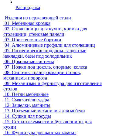
Распродажа
Изделия из нержавеющей стали
01.
Мебельная кромка
02.
Столешницы для кухни, кромка для
столешниц, стеновые панели
03.
Пристеночные бортики
04.
Алюминиевые профили для столешниц
05.
Гигиенические поддоны, защитные
накладки, базы под холодильник
06.
Цокольные системы
07.
Ножки под цоколь, опорные, колеса
08.
Системы трансформации столов,
механизмы поворота
09.
Механизмы и фурнитура для изготовления
столов
10.
Петли мебельные
11.
Смягчители удара
12.
Защелки, магниты
13.
Подъемные механизмы для мебели
14.
Сушки для посуды
15.
Сетчатые емкости и бутылочницы для
кухни
16.
Фурнитура для ванных комнат