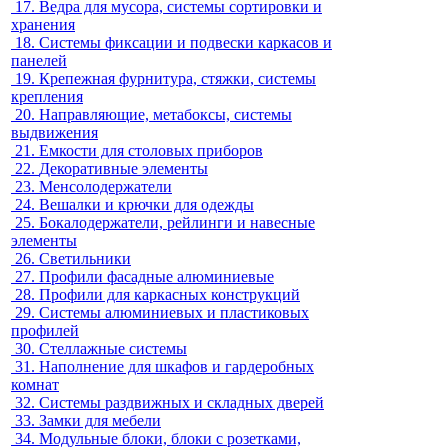
17.
Ведра для мусора, системы сортировки и
хранения
18.
Системы фиксации и подвески каркасов и
панелей
19.
Крепежная фурнитура, стяжки, системы
крепления
20.
Направляющие, метабоксы, системы
выдвижения
21.
Емкости для столовых приборов
22.
Декоративные элементы
23.
Менсолодержатели
24.
Вешалки и крючки для одежды
25.
Бокалодержатели, рейлинги и навесные
элементы
26.
Светильники
27.
Профили фасадные алюминиевые
28.
Профили для каркасных конструкций
29.
Системы алюминиевых и пластиковых
профилей
30.
Стеллажные системы
31.
Наполнение для шкафов и гардеробных
комнат
32.
Системы раздвижных и складных дверей
33.
Замки для мебели
34.
Модульные блоки, блоки с розетками,