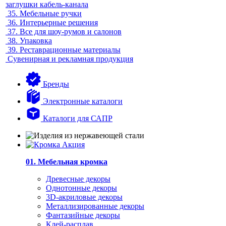
заглушки кабель-канала
35.
Мебельные ручки
36.
Интерьерные решения
37.
Все для шоу-румов и салонов
38.
Упаковка
39.
Реставрационные материалы
Сувенирная и рекламная продукция
Бренды
Электронные каталоги
Каталоги для САПР
01. Мебельная кромка
Древесные декоры
Однотонные декоры
3D-акриловые декоры
Металлизированные декоры
Фантазийные декоры
Клей-расплав