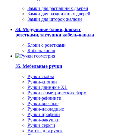
Замки для распашных дверей
Замки для раздвижных дверей
Замки для шторок жалюзи
34. Модульные блоки, блоки с
розетками, заглушки кабель-канала
Блоки с розетками
Кабель-канал
35. Мебельные ручки
Ручки-скобы
Ручки-кнопки
Ручки длинные XL
Ручки геометрических форм
Ручки-рейлинги
Ручки-врезные
Ручки-накладные
Ручки-профили
Ручки-ракушки
Ручки-серьги
Винты для ручек