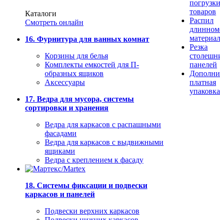
погрузк
товаров
Каталоги
Распил
Смотреть онлайн
длинном
материа
16. Фурнитура для ванных комнат
Резка
Корзины для белья
столешн
Комплекты емкостей для П-
панелей
образных ящиков
Дополни
Аксессуары
платная
упаковка
17. Ведра для мусора, системы
сортировки и хранения
Ведра для каркасов с распашными
фасадами
Ведра для каркасов с выдвижными
ящиками
Ведра с креплением к фасаду
18. Системы фиксации и подвески
каркасов и панелей
Подвески верхних каркасов
Подвески нижних каркасов