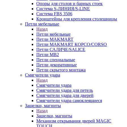
Опоры для столов и барных стоек
Система S-ЛИНИЯ/S-LINE
Система FBS 3506
Кронштейны для крепления столешницы
Петли мебельные
Назад
Петли мебельные
Петли MAKMART
Петли MAKMART КОРСО/CORSO
Петли САЛИЧЕ/SALICE
Петли MB2
Петли специальные
Петли декоративные
Петли скрытого монтажа
Смягчители удара
Назад
Смягчители удара
Смягчители удара для петель
Смягчители удара для дверей
Cмягчители удара самоклеящиеся
Защелки, магниты
Назад
Защелки, магниты
Механизм открывания дверей MAGIC
TOUCH