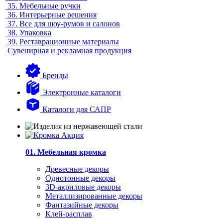
35.
Мебельные ручки
36.
Интерьерные решения
37.
Все для шоу-румов и салонов
38.
Упаковка
39.
Реставрационные материалы
Сувенирная и рекламная продукция
Бренды
Электронные каталоги
Каталоги для САПР
01. Мебельная кромка
Древесные декоры
Однотонные декоры
3D-акриловые декоры
Металлизированные декоры
Фантазийные декоры
Клей-расплав