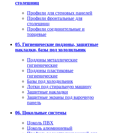
столешниц
Профили для стеновых панелей
Профили фронтальные для
столешниц
Профили соединительные и
торцевые
05. Гигиенические поддоны, защитные
накладки, базы под холодильник
Поддоны металлические
гигиенические
Поддоны пластиковые
гигиенические
Базы под холодильник
Лотки под стиральную машину
Защитные накладки
Защитные экраны под варочную
панель
06. Цокольные системы
Цоколь ПВХ
Цоколь алюминиевый