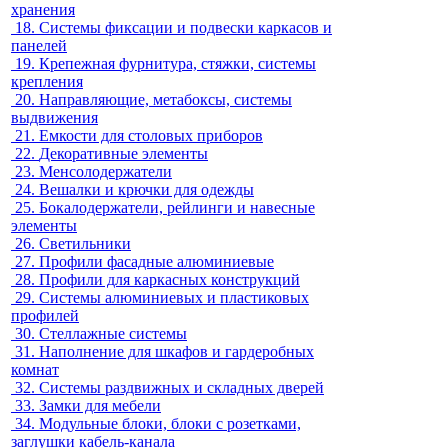
хранения
18.
Системы фиксации и подвески каркасов и
панелей
19.
Крепежная фурнитура, стяжки, системы
крепления
20.
Направляющие, метабоксы, системы
выдвижения
21.
Емкости для столовых приборов
22.
Декоративные элементы
23.
Менсолодержатели
24.
Вешалки и крючки для одежды
25.
Бокалодержатели, рейлинги и навесные
элементы
26.
Светильники
27.
Профили фасадные алюминиевые
28.
Профили для каркасных конструкций
29.
Системы алюминиевых и пластиковых
профилей
30.
Стеллажные системы
31.
Наполнение для шкафов и гардеробных
комнат
32.
Системы раздвижных и складных дверей
33.
Замки для мебели
34.
Модульные блоки, блоки с розетками,
заглушки кабель-канала