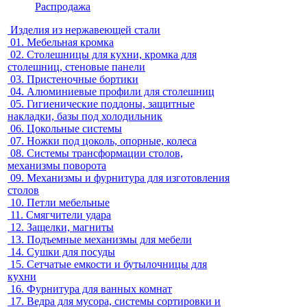
Распродажа
Изделия из нержавеющей стали
01.
Мебельная кромка
02.
Столешницы для кухни, кромка для
столешниц, стеновые панели
03.
Пристеночные бортики
04.
Алюминиевые профили для столешниц
05.
Гигиенические поддоны, защитные
накладки, базы под холодильник
06.
Цокольные системы
07.
Ножки под цоколь, опорные, колеса
08.
Системы трансформации столов,
механизмы поворота
09.
Механизмы и фурнитура для изготовления
столов
10.
Петли мебельные
11.
Смягчители удара
12.
Защелки, магниты
13.
Подъемные механизмы для мебели
14.
Сушки для посуды
15.
Сетчатые емкости и бутылочницы для
кухни
16.
Фурнитура для ванных комнат
17.
Ведра для мусора, системы сортировки и