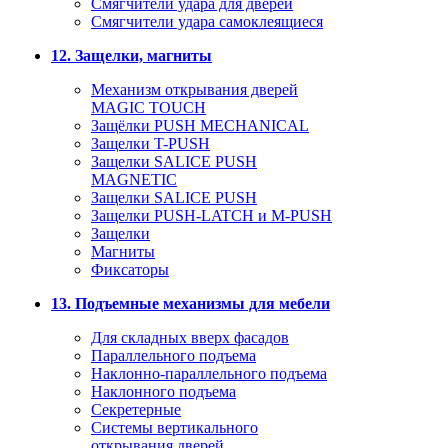
Смягчители удара для дверей
Cмягчители удара самоклеящиеся
12. Защелки, магниты
Механизм открывания дверей
MAGIC TOUCH
Защёлки PUSH MECHANICAL
Защелки T-PUSH
Защелки SALICE PUSH
MAGNETIC
Защелки SALICE PUSH
Защелки PUSH-LATCH и M-PUSH
Защелки
Магниты
Фиксаторы
13. Подъемные механизмы для мебели
Для складных вверх фасадов
Параллельного подъема
Наклонно-параллельного подъема
Наклонного подъема
Секретерные
Системы вертикального
открывания дверей