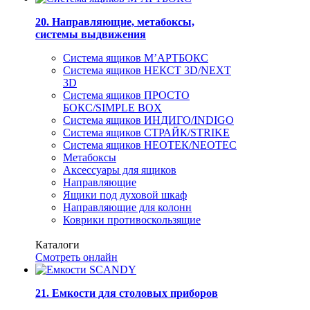
20. Направляющие, метабоксы,
системы выдвижения
Система ящиков М’АРТБОКС
Система ящиков НЕКСТ 3D/NEXT
3D
Система ящиков ПРОСТО
БОКС/SIMPLE BOX
Система ящиков ИНДИГО/INDIGO
Система ящиков СТРАЙК/STRIKE
Система ящиков НЕОТЕК/NEOTEC
Метабоксы
Аксессуары для ящиков
Направляющие
Ящики под духовой шкаф
Направляющие для колонн
Коврики противоскользящие
Каталоги
Смотреть онлайн
21. Емкости для столовых приборов