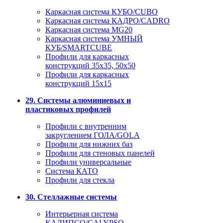
Каркасная система КУБО/CUBO
Каркасная система КАДРО/CADRO
Каркасная система MG20
Каркасная система УМНЫЙ
КУБ/SMARTCUBE
Профили для каркасных
конструкций 35x35, 50x50
Профили для каркасных
конструкций 15х15
29. Системы алюминиевых и
пластиковых профилей
Профили с внутренним
закруглением ГОЛА/GOLA
Профили для нижних баз
Профили для стеновых панелей
Профили универсальные
Система КАТО
Профили для стекла
30. Стеллажные системы
Интерьерная система
КАЛИПСО/CALYPSO