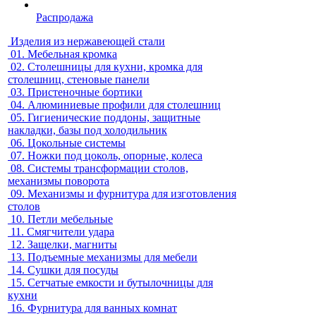
Распродажа
Изделия из нержавеющей стали
01.
Мебельная кромка
02.
Столешницы для кухни, кромка для
столешниц, стеновые панели
03.
Пристеночные бортики
04.
Алюминиевые профили для столешниц
05.
Гигиенические поддоны, защитные
накладки, базы под холодильник
06.
Цокольные системы
07.
Ножки под цоколь, опорные, колеса
08.
Системы трансформации столов,
механизмы поворота
09.
Механизмы и фурнитура для изготовления
столов
10.
Петли мебельные
11.
Смягчители удара
12.
Защелки, магниты
13.
Подъемные механизмы для мебели
14.
Сушки для посуды
15.
Сетчатые емкости и бутылочницы для
кухни
16.
Фурнитура для ванных комнат