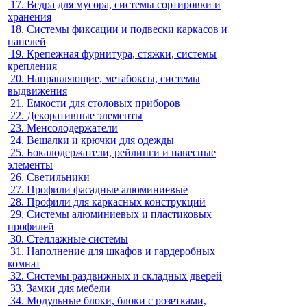
17.
Ведра для мусора, системы сортировки и
хранения
18.
Системы фиксации и подвески каркасов и
панелей
19.
Крепежная фурнитура, стяжки, системы
крепления
20.
Направляющие, метабоксы, системы
выдвижения
21.
Емкости для столовых приборов
22.
Декоративные элементы
23.
Менсолодержатели
24.
Вешалки и крючки для одежды
25.
Бокалодержатели, рейлинги и навесные
элементы
26.
Светильники
27.
Профили фасадные алюминиевые
28.
Профили для каркасных конструкций
29.
Системы алюминиевых и пластиковых
профилей
30.
Стеллажные системы
31.
Наполнение для шкафов и гардеробных
комнат
32.
Системы раздвижных и складных дверей
33.
Замки для мебели
34.
Модульные блоки, блоки с розетками,