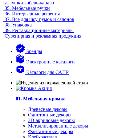
заглушки кабель-канала
35.
Мебельные ручки
36.
Интерьерные решения
37.
Все для шоу-румов и салонов
38.
Упаковка
39.
Реставрационные материалы
Сувенирная и рекламная продукция
Бренды
Электронные каталоги
Каталоги для САПР
01. Мебельная кромка
Древесные декоры
Однотонные декоры
3D-акриловые декоры
Металлизированные декоры
Фантазийные декоры
Клей-расплав