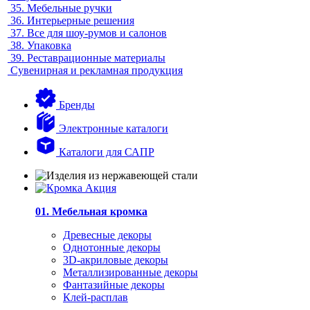
35.
Мебельные ручки
36.
Интерьерные решения
37.
Все для шоу-румов и салонов
38.
Упаковка
39.
Реставрационные материалы
Сувенирная и рекламная продукция
Бренды
Электронные каталоги
Каталоги для САПР
01. Мебельная кромка
Древесные декоры
Однотонные декоры
3D-акриловые декоры
Металлизированные декоры
Фантазийные декоры
Клей-расплав