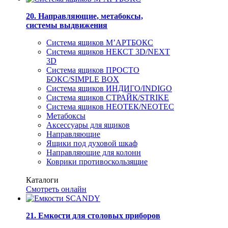
20. Направляющие, метабоксы,
системы выдвижения
Система ящиков М’АРТБОКС
Система ящиков НЕКСТ 3D/NEXT
3D
Система ящиков ПРОСТО
БОКС/SIMPLE BOX
Система ящиков ИНДИГО/INDIGO
Система ящиков СТРАЙК/STRIKE
Система ящиков НЕОТЕК/NEOTEC
Метабоксы
Аксессуары для ящиков
Направляющие
Ящики под духовой шкаф
Направляющие для колонн
Коврики противоскользящие
Каталоги
Смотреть онлайн
21. Емкости для столовых приборов