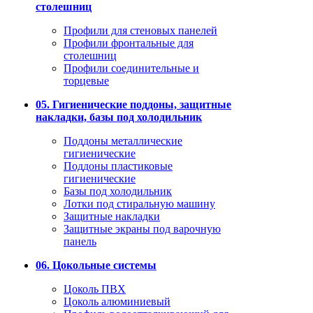
столешниц
Профили для стеновых панелей
Профили фронтальные для
столешниц
Профили соединительные и
торцевые
05. Гигиенические поддоны, защитные
накладки, базы под холодильник
Поддоны металлические
гигиенические
Поддоны пластиковые
гигиенические
Базы под холодильник
Лотки под стиральную машину
Защитные накладки
Защитные экраны под варочную
панель
06. Цокольные системы
Цоколь ПВХ
Цоколь алюминиевый