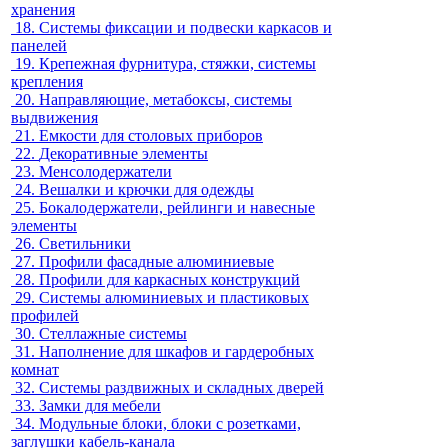
хранения
18.
Системы фиксации и подвески каркасов и
панелей
19.
Крепежная фурнитура, стяжки, системы
крепления
20.
Направляющие, метабоксы, системы
выдвижения
21.
Емкости для столовых приборов
22.
Декоративные элементы
23.
Менсолодержатели
24.
Вешалки и крючки для одежды
25.
Бокалодержатели, рейлинги и навесные
элементы
26.
Светильники
27.
Профили фасадные алюминиевые
28.
Профили для каркасных конструкций
29.
Системы алюминиевых и пластиковых
профилей
30.
Стеллажные системы
31.
Наполнение для шкафов и гардеробных
комнат
32.
Системы раздвижных и складных дверей
33.
Замки для мебели
34.
Модульные блоки, блоки с розетками,
заглушки кабель-канала