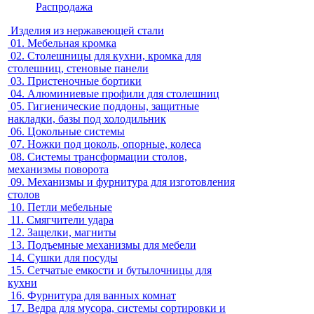
Распродажа
Изделия из нержавеющей стали
01.
Мебельная кромка
02.
Столешницы для кухни, кромка для
столешниц, стеновые панели
03.
Пристеночные бортики
04.
Алюминиевые профили для столешниц
05.
Гигиенические поддоны, защитные
накладки, базы под холодильник
06.
Цокольные системы
07.
Ножки под цоколь, опорные, колеса
08.
Системы трансформации столов,
механизмы поворота
09.
Механизмы и фурнитура для изготовления
столов
10.
Петли мебельные
11.
Смягчители удара
12.
Защелки, магниты
13.
Подъемные механизмы для мебели
14.
Сушки для посуды
15.
Сетчатые емкости и бутылочницы для
кухни
16.
Фурнитура для ванных комнат
17.
Ведра для мусора, системы сортировки и