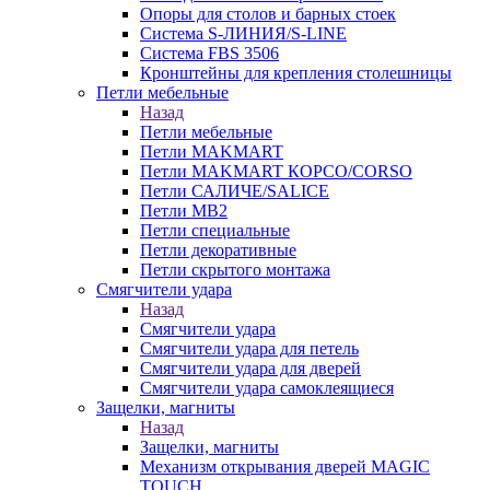
Опоры для столов и барных стоек
Система S-ЛИНИЯ/S-LINE
Система FBS 3506
Кронштейны для крепления столешницы
Петли мебельные
Назад
Петли мебельные
Петли MAKMART
Петли MAKMART КОРСО/CORSO
Петли САЛИЧЕ/SALICE
Петли MB2
Петли специальные
Петли декоративные
Петли скрытого монтажа
Смягчители удара
Назад
Смягчители удара
Смягчители удара для петель
Смягчители удара для дверей
Cмягчители удара самоклеящиеся
Защелки, магниты
Назад
Защелки, магниты
Механизм открывания дверей MAGIC
TOUCH