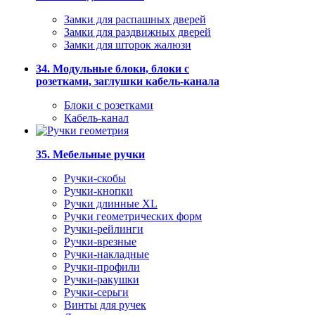
Замки для распашных дверей
Замки для раздвижных дверей
Замки для шторок жалюзи
34. Модульные блоки, блоки с
розетками, заглушки кабель-канала
Блоки с розетками
Кабель-канал
35. Мебельные ручки
Ручки-скобы
Ручки-кнопки
Ручки длинные XL
Ручки геометрических форм
Ручки-рейлинги
Ручки-врезные
Ручки-накладные
Ручки-профили
Ручки-ракушки
Ручки-серьги
Винты для ручек