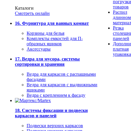
погрузк
товаров
Каталоги
Распил
Смотреть онлайн
длинном
материа
16. Фурнитура для ванных комнат
Резка
Корзины для белья
столешн
Комплекты емкостей для П-
панелей
образных ящиков
Дополни
Аксессуары
платная
упаковка
17. Ведра для мусора, системы
сортировки и хранения
Ведра для каркасов с распашными
фасадами
Ведра для каркасов с выдвижными
ящиками
Ведра с креплением к фасаду
18. Системы фиксации и подвески
каркасов и панелей
Подвески верхних каркасов
Подвески нижних каркасов