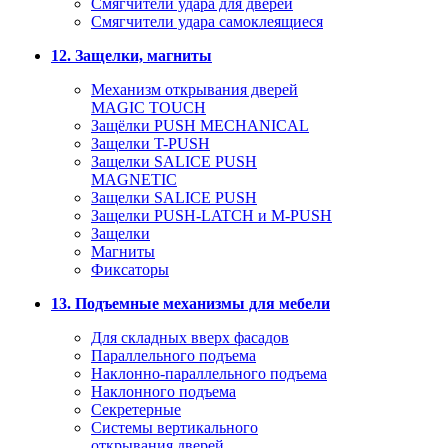
Смягчители удара для дверей
Cмягчители удара самоклеящиеся
12. Защелки, магниты
Механизм открывания дверей
MAGIC TOUCH
Защёлки PUSH MECHANICAL
Защелки T-PUSH
Защелки SALICE PUSH
MAGNETIC
Защелки SALICE PUSH
Защелки PUSH-LATCH и M-PUSH
Защелки
Магниты
Фиксаторы
13. Подъемные механизмы для мебели
Для складных вверх фасадов
Параллельного подъема
Наклонно-параллельного подъема
Наклонного подъема
Секретерные
Системы вертикального
открывания дверей