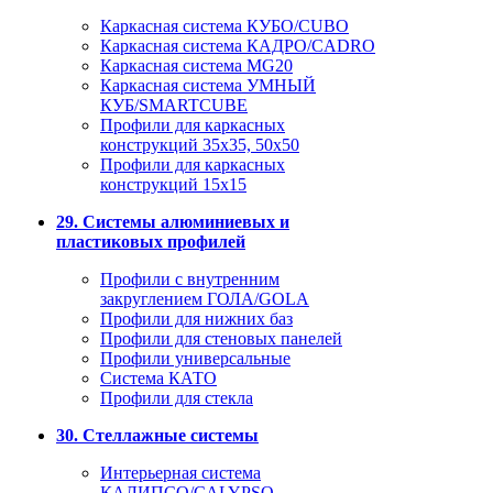
Каркасная система КУБО/CUBO
Каркасная система КАДРО/CADRO
Каркасная система MG20
Каркасная система УМНЫЙ
КУБ/SMARTCUBE
Профили для каркасных
конструкций 35x35, 50x50
Профили для каркасных
конструкций 15х15
29. Системы алюминиевых и
пластиковых профилей
Профили с внутренним
закруглением ГОЛА/GOLA
Профили для нижних баз
Профили для стеновых панелей
Профили универсальные
Система КАТО
Профили для стекла
30. Стеллажные системы
Интерьерная система
КАЛИПСО/CALYPSO