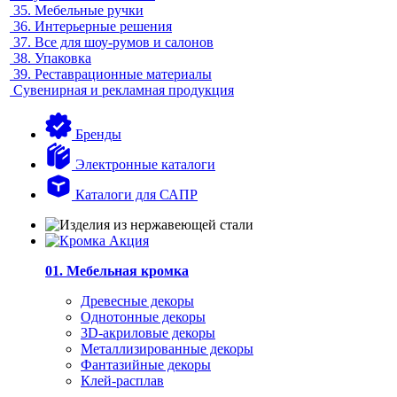
35.
Мебельные ручки
36.
Интерьерные решения
37.
Все для шоу-румов и салонов
38.
Упаковка
39.
Реставрационные материалы
Сувенирная и рекламная продукция
Бренды
Электронные каталоги
Каталоги для САПР
01. Мебельная кромка
Древесные декоры
Однотонные декоры
3D-акриловые декоры
Металлизированные декоры
Фантазийные декоры
Клей-расплав