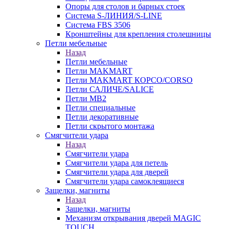
Опоры для столов и барных стоек
Система S-ЛИНИЯ/S-LINE
Система FBS 3506
Кронштейны для крепления столешницы
Петли мебельные
Назад
Петли мебельные
Петли MAKMART
Петли MAKMART КОРСО/CORSO
Петли САЛИЧЕ/SALICE
Петли MB2
Петли специальные
Петли декоративные
Петли скрытого монтажа
Смягчители удара
Назад
Смягчители удара
Смягчители удара для петель
Смягчители удара для дверей
Cмягчители удара самоклеящиеся
Защелки, магниты
Назад
Защелки, магниты
Механизм открывания дверей MAGIC
TOUCH