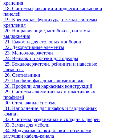
хранения
18.
Системы фиксации и подвески каркасов и
панелей
19.
Крепежная фурнитура, стяжки, системы
крепления
20.
Направляющие, метабоксы, системы
выдвижения
21.
Емкости для столовых приборов
22.
Декоративные элементы
23.
Менсолодержатели
24.
Вешалки и крючки для одежды
25.
Бокалодержатели, рейлинги и навесные
элементы
26.
Светильники
27.
Профили фасадные алюминиевые
28.
Профили для каркасных конструкций
29.
Системы алюминиевых и пластиковых
профилей
30.
Стеллажные системы
31.
Наполнение для шкафов и гардеробных
комнат
32.
Системы раздвижных и складных дверей
33.
Замки для мебели
34.
Модульные блоки, блоки с розетками,
заглушки кабель-канала