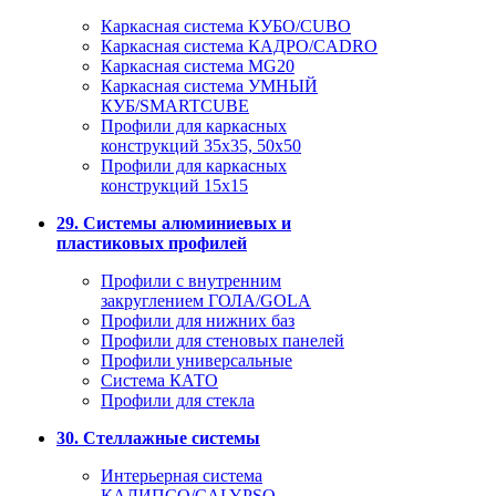
Каркасная система КУБО/CUBO
Каркасная система КАДРО/CADRO
Каркасная система MG20
Каркасная система УМНЫЙ
КУБ/SMARTCUBE
Профили для каркасных
конструкций 35x35, 50x50
Профили для каркасных
конструкций 15х15
29. Системы алюминиевых и
пластиковых профилей
Профили с внутренним
закруглением ГОЛА/GOLA
Профили для нижних баз
Профили для стеновых панелей
Профили универсальные
Система КАТО
Профили для стекла
30. Стеллажные системы
Интерьерная система
КАЛИПСО/CALYPSO