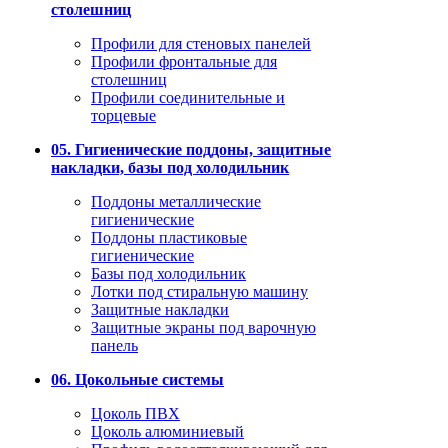
столешниц
Профили для стеновых панелей
Профили фронтальные для
столешниц
Профили соединительные и
торцевые
05. Гигиенические поддоны, защитные
накладки, базы под холодильник
Поддоны металлические
гигиенические
Поддоны пластиковые
гигиенические
Базы под холодильник
Лотки под стиральную машину
Защитные накладки
Защитные экраны под варочную
панель
06. Цокольные системы
Цоколь ПВХ
Цоколь алюминиевый