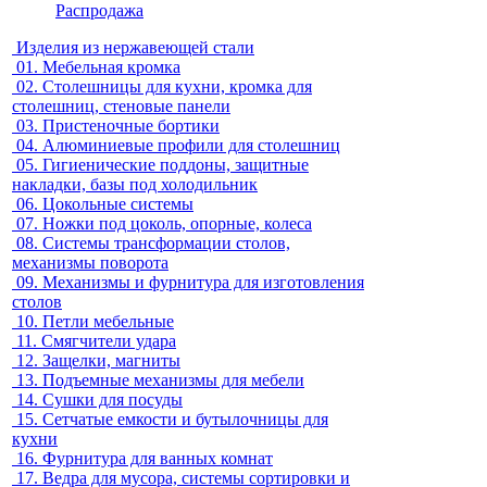
Распродажа
Изделия из нержавеющей стали
01.
Мебельная кромка
02.
Столешницы для кухни, кромка для
столешниц, стеновые панели
03.
Пристеночные бортики
04.
Алюминиевые профили для столешниц
05.
Гигиенические поддоны, защитные
накладки, базы под холодильник
06.
Цокольные системы
07.
Ножки под цоколь, опорные, колеса
08.
Системы трансформации столов,
механизмы поворота
09.
Механизмы и фурнитура для изготовления
столов
10.
Петли мебельные
11.
Смягчители удара
12.
Защелки, магниты
13.
Подъемные механизмы для мебели
14.
Сушки для посуды
15.
Сетчатые емкости и бутылочницы для
кухни
16.
Фурнитура для ванных комнат
17.
Ведра для мусора, системы сортировки и