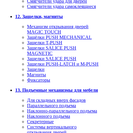
Смягчители удара для дверей
Cмягчители удара самоклеящиеся
12. Защелки, магниты
Механизм открывания дверей
MAGIC TOUCH
Защёлки PUSH MECHANICAL
Защелки T-PUSH
Защелки SALICE PUSH
MAGNETIC
Защелки SALICE PUSH
Защелки PUSH-LATCH и M-PUSH
Защелки
Магниты
Фиксаторы
13. Подъемные механизмы для мебели
Для складных вверх фасадов
Параллельного подъема
Наклонно-параллельного подъема
Наклонного подъема
Секретерные
Системы вертикального
открывания дверей