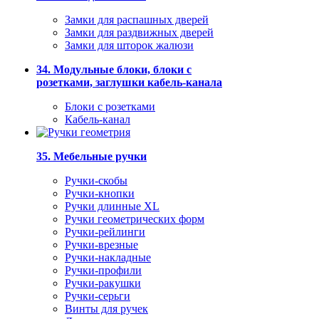
Замки для распашных дверей
Замки для раздвижных дверей
Замки для шторок жалюзи
34. Модульные блоки, блоки с
розетками, заглушки кабель-канала
Блоки с розетками
Кабель-канал
35. Мебельные ручки
Ручки-скобы
Ручки-кнопки
Ручки длинные XL
Ручки геометрических форм
Ручки-рейлинги
Ручки-врезные
Ручки-накладные
Ручки-профили
Ручки-ракушки
Ручки-серьги
Винты для ручек