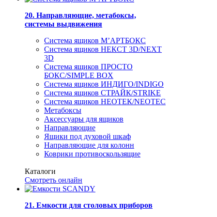
20. Направляющие, метабоксы,
системы выдвижения
Система ящиков М’АРТБОКС
Система ящиков НЕКСТ 3D/NEXT
3D
Система ящиков ПРОСТО
БОКС/SIMPLE BOX
Система ящиков ИНДИГО/INDIGO
Система ящиков СТРАЙК/STRIKE
Система ящиков НЕОТЕК/NEOTEC
Метабоксы
Аксессуары для ящиков
Направляющие
Ящики под духовой шкаф
Направляющие для колонн
Коврики противоскользящие
Каталоги
Смотреть онлайн
21. Емкости для столовых приборов