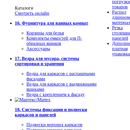
погрузк
товаров
Каталоги
Распил
Смотреть онлайн
длинном
материа
16. Фурнитура для ванных комнат
Резка
Корзины для белья
столешн
Комплекты емкостей для П-
панелей
образных ящиков
Дополни
Аксессуары
платная
упаковка
17. Ведра для мусора, системы
сортировки и хранения
Ведра для каркасов с распашными
фасадами
Ведра для каркасов с выдвижными
ящиками
Ведра с креплением к фасаду
18. Системы фиксации и подвески
каркасов и панелей
Подвески верхних каркасов
Подвески нижних каркасов