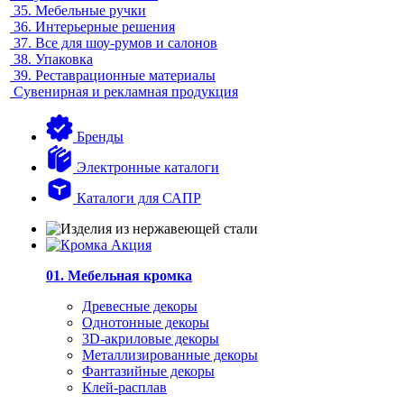
35.
Мебельные ручки
36.
Интерьерные решения
37.
Все для шоу-румов и салонов
38.
Упаковка
39.
Реставрационные материалы
Сувенирная и рекламная продукция
Бренды
Электронные каталоги
Каталоги для САПР
01. Мебельная кромка
Древесные декоры
Однотонные декоры
3D-акриловые декоры
Металлизированные декоры
Фантазийные декоры
Клей-расплав