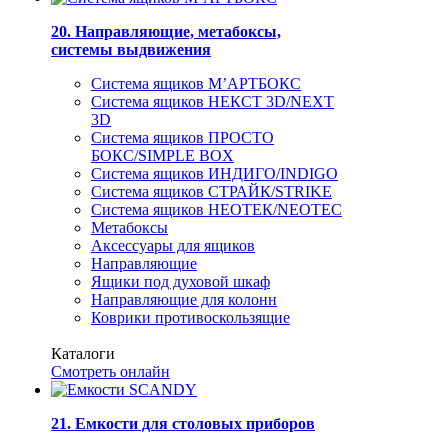
20. Направляющие, метабоксы,
системы выдвижения
Система ящиков М’АРТБОКС
Система ящиков НЕКСТ 3D/NEXT
3D
Система ящиков ПРОСТО
БОКС/SIMPLE BOX
Система ящиков ИНДИГО/INDIGO
Система ящиков СТРАЙК/STRIKE
Система ящиков НЕОТЕК/NEOTEC
Метабоксы
Аксессуары для ящиков
Направляющие
Ящики под духовой шкаф
Направляющие для колонн
Коврики противоскользящие
Каталоги
Смотреть онлайн
21. Емкости для столовых приборов