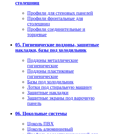
столешниц
Профили для стеновых панелей
Профили фронтальные для
столешниц
Профили соединительные и
торцевые
05. Гигиенические поддоны, защитные
накладки, базы под холодильник
Поддоны металлические
гигиенические
Поддоны пластиковые
гигиенические
Базы под холодильник
Лотки под стиральную машину
Защитные накладки
Защитные экраны под варочную
панель
06. Цокольные системы
Цоколь ПВХ
Цоколь алюминиевый