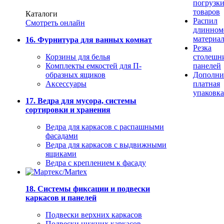
погрузк
товаров
Каталоги
Распил
Смотреть онлайн
длинном
материа
16. Фурнитура для ванных комнат
Резка
Корзины для белья
столешн
Комплекты емкостей для П-
панелей
образных ящиков
Дополни
Аксессуары
платная
упаковка
17. Ведра для мусора, системы
сортировки и хранения
Ведра для каркасов с распашными
фасадами
Ведра для каркасов с выдвижными
ящиками
Ведра с креплением к фасаду
18. Системы фиксации и подвески
каркасов и панелей
Подвески верхних каркасов
Подвески нижних каркасов