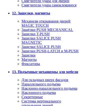
Смягчители удара для дверей
Cмягчители удара самоклеящиеся
12. Защелки, магниты
Механизм открывания дверей
MAGIC TOUCH
Защёлки PUSH MECHANICAL
Защелки T-PUSH
Защелки SALICE PUSH
MAGNETIC
Защелки SALICE PUSH
Защелки PUSH-LATCH и M-PUSH
Защелки
Магниты
Фиксаторы
13. Подъемные механизмы для мебели
Для складных вверх фасадов
Параллельного подъема
Наклонно-параллельного подъема
Наклонного подъема
Секретерные
Системы вертикального
открывания дверей