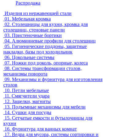
Распродажа
Изделия из нержавеющей стали
01.
Мебельная кромка
02.
Столешницы для кухни, кромка для
столешниц, стеновые панели
03.
Пристеночные бортики
04.
Алюминиевые профили для столешниц
05.
Гигиенические поддоны, защитные
накладки, базы под холодильник
06.
Цокольные системы
07.
Ножки под цоколь, опорные, колеса
08.
Системы трансформации столов,
механизмы поворота
09.
Механизмы и фурнитура для изготовления
столов
10.
Петли мебельные
11.
Смягчители удара
12.
Защелки, магниты
13.
Подъемные механизмы для мебели
14.
Сушки для посуды
15.
Сетчатые емкости и бутылочницы для
кухни
16.
Фурнитура для ванных комнат
17.
Ведра для мусора, системы сортировки и