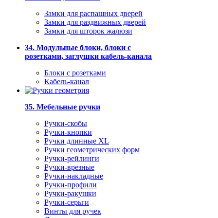
Замки для распашных дверей
Замки для раздвижных дверей
Замки для шторок жалюзи
34. Модульные блоки, блоки с
розетками, заглушки кабель-канала
Блоки с розетками
Кабель-канал
35. Мебельные ручки
Ручки-скобы
Ручки-кнопки
Ручки длинные XL
Ручки геометрических форм
Ручки-рейлинги
Ручки-врезные
Ручки-накладные
Ручки-профили
Ручки-ракушки
Ручки-серьги
Винты для ручек