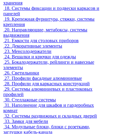
хранения
18.
Системы фиксации и подвески каркасов и
панелей
19.
Крепежная фурнитура, стяжки, системы
крепления
20.
Направляющие, метабоксы, системы
выдвижения
21.
Емкости для столовых приборов
22.
Декоративные элементы
23.
Менсолодержатели
24.
Вешалки и крючки для одежды
25.
Бокалодержатели, рейлинги и навесные
элементы
26.
Светильники
27.
Профили фасадные алюминиевые
28.
Профили для каркасных конструкций
29.
Системы алюминиевых и пластиковых
профилей
30.
Стеллажные системы
31.
Наполнение для шкафов и гардеробных
комнат
32.
Системы раздвижных и складных дверей
33.
Замки для мебели
34.
Модульные блоки, блоки с розетками,
заглушки кабель-канала