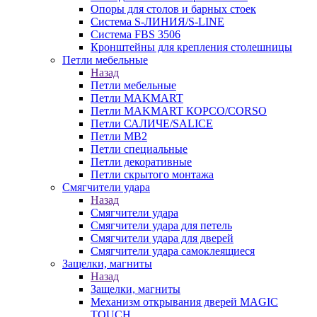
Опоры для столов и барных стоек
Система S-ЛИНИЯ/S-LINE
Система FBS 3506
Кронштейны для крепления столешницы
Петли мебельные
Назад
Петли мебельные
Петли MAKMART
Петли MAKMART КОРСО/CORSO
Петли САЛИЧЕ/SALICE
Петли MB2
Петли специальные
Петли декоративные
Петли скрытого монтажа
Смягчители удара
Назад
Смягчители удара
Смягчители удара для петель
Смягчители удара для дверей
Cмягчители удара самоклеящиеся
Защелки, магниты
Назад
Защелки, магниты
Механизм открывания дверей MAGIC
TOUCH