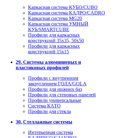
Каркасная система КУБО/CUBO
Каркасная система КАДРО/CADRO
Каркасная система MG20
Каркасная система УМНЫЙ
КУБ/SMARTCUBE
Профили для каркасных
конструкций 35x35, 50x50
Профили для каркасных
конструкций 15х15
29. Системы алюминиевых и
пластиковых профилей
Профили с внутренним
закруглением ГОЛА/GOLA
Профили для нижних баз
Профили для стеновых панелей
Профили универсальные
Система КАТО
Профили для стекла
30. Стеллажные системы
Интерьерная система
КАЛИПСО/CALYPSO