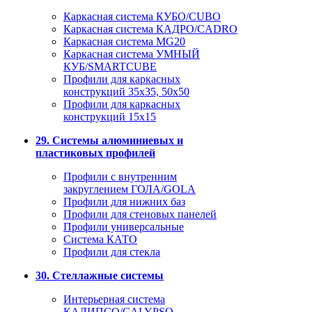
Каркасная система КУБО/CUBO
Каркасная система КАДРО/CADRO
Каркасная система MG20
Каркасная система УМНЫЙ
КУБ/SMARTCUBE
Профили для каркасных
конструкций 35x35, 50x50
Профили для каркасных
конструкций 15х15
29. Системы алюминиевых и
пластиковых профилей
Профили с внутренним
закруглением ГОЛА/GOLA
Профили для нижних баз
Профили для стеновых панелей
Профили универсальные
Система КАТО
Профили для стекла
30. Стеллажные системы
Интерьерная система
КАЛИПСО/CALYPSO