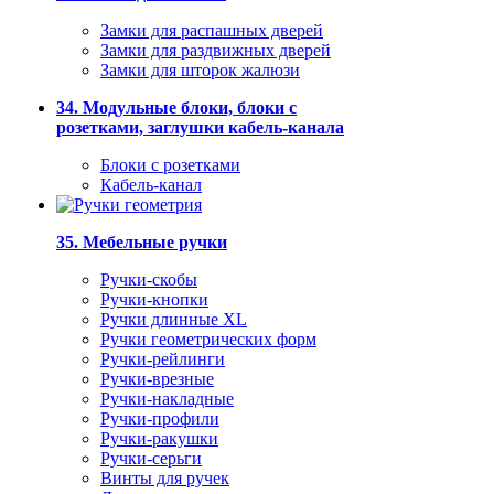
Замки для распашных дверей
Замки для раздвижных дверей
Замки для шторок жалюзи
34. Модульные блоки, блоки с
розетками, заглушки кабель-канала
Блоки с розетками
Кабель-канал
35. Мебельные ручки
Ручки-скобы
Ручки-кнопки
Ручки длинные XL
Ручки геометрических форм
Ручки-рейлинги
Ручки-врезные
Ручки-накладные
Ручки-профили
Ручки-ракушки
Ручки-серьги
Винты для ручек