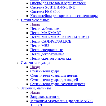
Опоры для столов и барных стоек
Система S-ЛИНИЯ/S-LINE
Система FBS 3506
Кронштейны для крепления столешницы
Петли мебельные
Назад
Петли мебельные
Петли MAKMART
Петли MAKMART КОРСО/CORSO
Петли САЛИЧЕ/SALICE
Петли MB2
Петли специальные
Петли декоративные
Петли скрытого монтажа
Смягчители удара
Назад
Смягчители удара
Смягчители удара для петель
Смягчители удара для дверей
Cмягчители удара самоклеящиеся
Защелки, магниты
Назад
Защелки, магниты
Механизм открывания дверей MAGIC
TOUCH