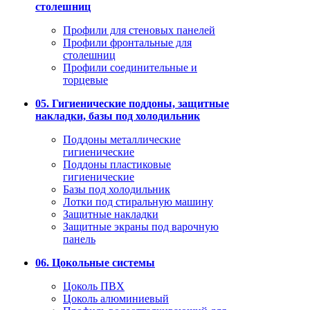
столешниц
Профили для стеновых панелей
Профили фронтальные для
столешниц
Профили соединительные и
торцевые
05. Гигиенические поддоны, защитные
накладки, базы под холодильник
Поддоны металлические
гигиенические
Поддоны пластиковые
гигиенические
Базы под холодильник
Лотки под стиральную машину
Защитные накладки
Защитные экраны под варочную
панель
06. Цокольные системы
Цоколь ПВХ
Цоколь алюминиевый