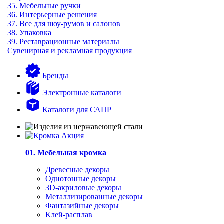
35.
Мебельные ручки
36.
Интерьерные решения
37.
Все для шоу-румов и салонов
38.
Упаковка
39.
Реставрационные материалы
Сувенирная и рекламная продукция
Бренды
Электронные каталоги
Каталоги для САПР
01. Мебельная кромка
Древесные декоры
Однотонные декоры
3D-акриловые декоры
Металлизированные декоры
Фантазийные декоры
Клей-расплав