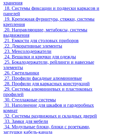
хранения
18.
Системы фиксации и подвески каркасов и
панелей
19.
Крепежная фурнитура, стяжки, системы
крепления
20.
Направляющие, метабоксы, системы
выдвижения
21.
Емкости для столовых приборов
22.
Декоративные элементы
23.
Менсолодержатели
24.
Вешалки и крючки для одежды
25.
Бокалодержатели, рейлинги и навесные
элементы
26.
Светильники
27.
Профили фасадные алюминиевые
28.
Профили для каркасных конструкций
29.
Системы алюминиевых и пластиковых
профилей
30.
Стеллажные системы
31.
Наполнение для шкафов и гардеробных
комнат
32.
Системы раздвижных и складных дверей
33.
Замки для мебели
34.
Модульные блоки, блоки с розетками,
заглушки кабель-канала