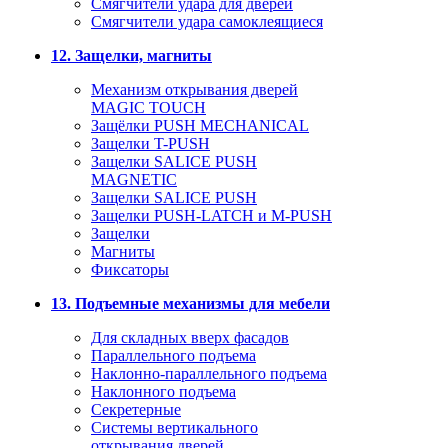
Смягчители удара для дверей
Cмягчители удара самоклеящиеся
12. Защелки, магниты
Механизм открывания дверей
MAGIC TOUCH
Защёлки PUSH MECHANICAL
Защелки T-PUSH
Защелки SALICE PUSH
MAGNETIC
Защелки SALICE PUSH
Защелки PUSH-LATCH и M-PUSH
Защелки
Магниты
Фиксаторы
13. Подъемные механизмы для мебели
Для складных вверх фасадов
Параллельного подъема
Наклонно-параллельного подъема
Наклонного подъема
Секретерные
Системы вертикального
открывания дверей