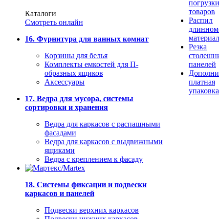
погрузк
товаров
Каталоги
Распил
Смотреть онлайн
длинном
материа
16. Фурнитура для ванных комнат
Резка
Корзины для белья
столешн
Комплекты емкостей для П-
панелей
образных ящиков
Дополни
Аксессуары
платная
упаковка
17. Ведра для мусора, системы
сортировки и хранения
Ведра для каркасов с распашными
фасадами
Ведра для каркасов с выдвижными
ящиками
Ведра с креплением к фасаду
18. Системы фиксации и подвески
каркасов и панелей
Подвески верхних каркасов
Подвески нижних каркасов