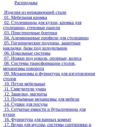
Распродажа
Изделия из нержавеющей стали
01.
Мебельная кромка
02.
Столешницы для кухни, кромка для
столешниц, стеновые панели
03.
Пристеночные бортики
04.
Алюминиевые профили для столешниц
05.
Гигиенические поддоны, защитные
накладки, базы под холодильник
06.
Цокольные системы
07.
Ножки под цоколь, опорные, колеса
08.
Системы трансформации столов,
механизмы поворота
09.
Механизмы и фурнитура для изготовления
столов
10.
Петли мебельные
11.
Смягчители удара
12.
Защелки, магниты
13.
Подъемные механизмы для мебели
14.
Сушки для посуды
15.
Сетчатые емкости и бутылочницы для
кухни
16.
Фурнитура для ванных комнат
17.
Ведра для мусора, системы сортировки и