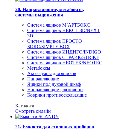
20. Направляющие, метабоксы,
системы выдвижения
Система ящиков М’АРТБОКС
Система ящиков НЕКСТ 3D/NEXT
3D
Система ящиков ПРОСТО
БОКС/SIMPLE BOX
Система ящиков ИНДИГО/INDIGO
Система ящиков СТРАЙК/STRIKE
Система ящиков НЕОТЕК/NEOTEC
Метабоксы
Аксессуары для ящиков
Направляющие
Ящики под духовой шкаф
Направляющие для колонн
Коврики противоскользящие
Каталоги
Смотреть онлайн
21. Емкости для столовых приборов