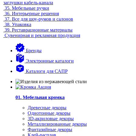
заглушки кабель-канала
35.
Мебельные ручки
36.
Интерьерные решения
37.
Все для шоу-румов и салонов
38.
Упаковка
39.
Реставрационные материалы
Сувенирная и рекламная продукция
Бренды
Электронные каталоги
Каталоги для САПР
01. Мебельная кромка
Древесные декоры
Однотонные декоры
3D-акриловые декоры
Металлизированные декоры
Фантазийные декоры
Клей-расплав