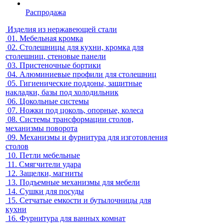
Распродажа
Изделия из нержавеющей стали
01.
Мебельная кромка
02.
Столешницы для кухни, кромка для
столешниц, стеновые панели
03.
Пристеночные бортики
04.
Алюминиевые профили для столешниц
05.
Гигиенические поддоны, защитные
накладки, базы под холодильник
06.
Цокольные системы
07.
Ножки под цоколь, опорные, колеса
08.
Системы трансформации столов,
механизмы поворота
09.
Механизмы и фурнитура для изготовления
столов
10.
Петли мебельные
11.
Смягчители удара
12.
Защелки, магниты
13.
Подъемные механизмы для мебели
14.
Сушки для посуды
15.
Сетчатые емкости и бутылочницы для
кухни
16.
Фурнитура для ванных комнат