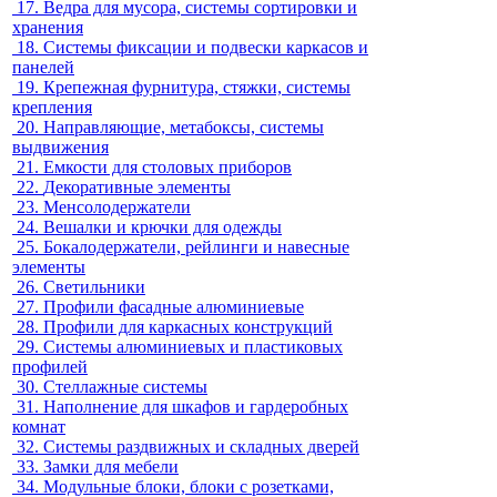
17.
Ведра для мусора, системы сортировки и
хранения
18.
Системы фиксации и подвески каркасов и
панелей
19.
Крепежная фурнитура, стяжки, системы
крепления
20.
Направляющие, метабоксы, системы
выдвижения
21.
Емкости для столовых приборов
22.
Декоративные элементы
23.
Менсолодержатели
24.
Вешалки и крючки для одежды
25.
Бокалодержатели, рейлинги и навесные
элементы
26.
Светильники
27.
Профили фасадные алюминиевые
28.
Профили для каркасных конструкций
29.
Системы алюминиевых и пластиковых
профилей
30.
Стеллажные системы
31.
Наполнение для шкафов и гардеробных
комнат
32.
Системы раздвижных и складных дверей
33.
Замки для мебели
34.
Модульные блоки, блоки с розетками,