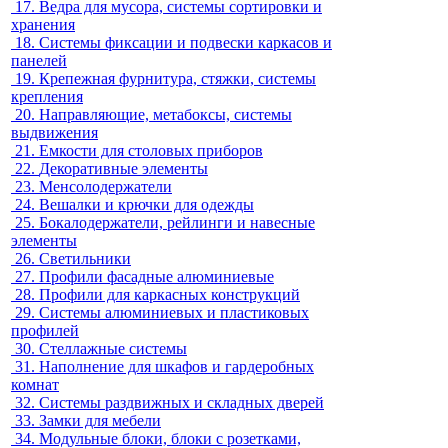
17.
Ведра для мусора, системы сортировки и
хранения
18.
Системы фиксации и подвески каркасов и
панелей
19.
Крепежная фурнитура, стяжки, системы
крепления
20.
Направляющие, метабоксы, системы
выдвижения
21.
Емкости для столовых приборов
22.
Декоративные элементы
23.
Менсолодержатели
24.
Вешалки и крючки для одежды
25.
Бокалодержатели, рейлинги и навесные
элементы
26.
Светильники
27.
Профили фасадные алюминиевые
28.
Профили для каркасных конструкций
29.
Системы алюминиевых и пластиковых
профилей
30.
Стеллажные системы
31.
Наполнение для шкафов и гардеробных
комнат
32.
Системы раздвижных и складных дверей
33.
Замки для мебели
34.
Модульные блоки, блоки с розетками,