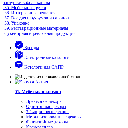
заглушки кабель-канала
35.
Мебельные ручки
36.
Интерьерные решения
37.
Все для шоу-румов и салонов
38.
Упаковка
39.
Реставрационные материалы
Сувенирная и рекламная продукция
Бренды
Электронные каталоги
Каталоги для САПР
01. Мебельная кромка
Древесные декоры
Однотонные декоры
3D-акриловые декоры
Металлизированные декоры
Фантазийные декоры
Клей-расплав