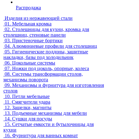
Распродажа
Изделия из нержавеющей стали
01.
Мебельная кромка
02.
Столешницы для кухни, кромка для
столешниц, стеновые панели
03.
Пристеночные бортики
04.
Алюминиевые профили для столешниц
05.
Гигиенические поддоны, защитные
накладки, базы под холодильник
06.
Цокольные системы
07.
Ножки под цоколь, опорные, колеса
08.
Системы трансформации столов,
механизмы поворота
09.
Механизмы и фурнитура для изготовления
столов
10.
Петли мебельные
11.
Смягчители удара
12.
Защелки, магниты
13.
Подъемные механизмы для мебели
14.
Сушки для посуды
15.
Сетчатые емкости и бутылочницы для
кухни
16.
Фурнитура для ванных комнат