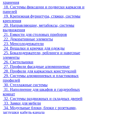
хранения
18.
Системы фиксации и подвески каркасов и
панелей
19.
Крепежная фурнитура, стяжки, системы
крепления
20.
Направляющие, метабоксы, системы
выдвижения
21.
Емкости для столовых приборов
22.
Декоративные элементы
23.
Менсолодержатели
24.
Вешалки и крючки для одежды
25.
Бокалодержатели, рейлинги и навесные
элементы
26.
Светильники
27.
Профили фасадные алюминиевые
28.
Профили для каркасных конструкций
29.
Системы алюминиевых и пластиковых
профилей
30.
Стеллажные системы
31.
Наполнение для шкафов и гардеробных
комнат
32.
Системы раздвижных и складных дверей
33.
Замки для мебели
34.
Модульные блоки, блоки с розетками,
заглушки кабель-канала