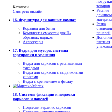
погрузк
товаров
Каталоги
Распил
Смотреть онлайн
длинном
материа
16. Фурнитура для ванных комнат
Резка
Корзины для белья
столешн
Комплекты емкостей для П-
панелей
образных ящиков
Дополни
Аксессуары
платная
упаковка
17. Ведра для мусора, системы
сортировки и хранения
Ведра для каркасов с распашными
фасадами
Ведра для каркасов с выдвижными
ящиками
Ведра с креплением к фасаду
18. Системы фиксации и подвески
каркасов и панелей
Подвески верхних каркасов
Подвески нижних каркасов