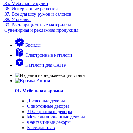
35.
Мебельные ручки
36.
Интерьерные решения
37.
Все для шоу-румов и салонов
38.
Упаковка
39.
Реставрационные материалы
Сувенирная и рекламная продукция
Бренды
Электронные каталоги
Каталоги для САПР
01. Мебельная кромка
Древесные декоры
Однотонные декоры
3D-акриловые декоры
Металлизированные декоры
Фантазийные декоры
Клей-расплав