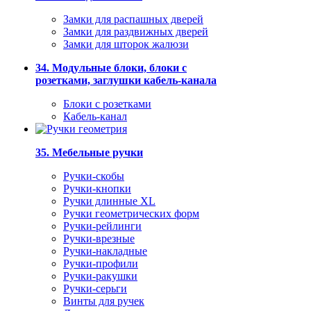
Замки для распашных дверей
Замки для раздвижных дверей
Замки для шторок жалюзи
34. Модульные блоки, блоки с
розетками, заглушки кабель-канала
Блоки с розетками
Кабель-канал
35. Мебельные ручки
Ручки-скобы
Ручки-кнопки
Ручки длинные XL
Ручки геометрических форм
Ручки-рейлинги
Ручки-врезные
Ручки-накладные
Ручки-профили
Ручки-ракушки
Ручки-серьги
Винты для ручек