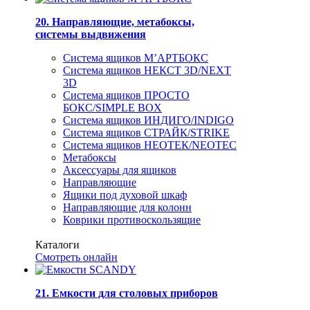
20. Направляющие, метабоксы,
системы выдвижения
Система ящиков М’АРТБОКС
Система ящиков НЕКСТ 3D/NEXT
3D
Система ящиков ПРОСТО
БОКС/SIMPLE BOX
Система ящиков ИНДИГО/INDIGO
Система ящиков СТРАЙК/STRIKE
Система ящиков НЕОТЕК/NEOTEC
Метабоксы
Аксессуары для ящиков
Направляющие
Ящики под духовой шкаф
Направляющие для колонн
Коврики противоскользящие
Каталоги
Смотреть онлайн
21. Емкости для столовых приборов