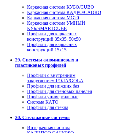
Каркасная система КУБО/CUBO
Каркасная система КАДРО/CADRO
Каркасная система MG20
Каркасная система УМНЫЙ
КУБ/SMARTCUBE
Профили для каркасных
конструкций 35x35, 50x50
Профили для каркасных
конструкций 15х15
29. Системы алюминиевых и
пластиковых профилей
Профили с внутренним
закруглением ГОЛА/GOLA
Профили для нижних баз
Профили для стеновых панелей
Профили универсальные
Система КАТО
Профили для стекла
30. Стеллажные системы
Интерьерная система
КАЛИПСО/CALYPSO