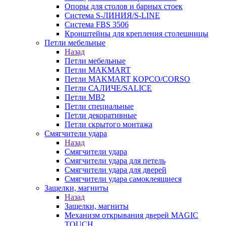
Опоры для столов и барных стоек
Система S-ЛИНИЯ/S-LINE
Система FBS 3506
Кронштейны для крепления столешницы
Петли мебельные
Назад
Петли мебельные
Петли MAKMART
Петли MAKMART КОРСО/CORSO
Петли САЛИЧЕ/SALICE
Петли MB2
Петли специальные
Петли декоративные
Петли скрытого монтажа
Смягчители удара
Назад
Смягчители удара
Смягчители удара для петель
Смягчители удара для дверей
Cмягчители удара самоклеящиеся
Защелки, магниты
Назад
Защелки, магниты
Механизм открывания дверей MAGIC
TOUCH