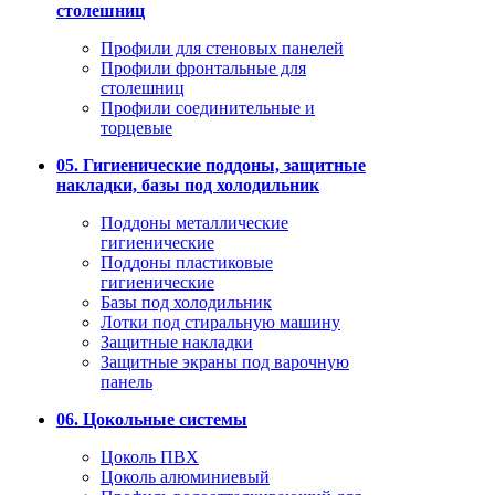
столешниц
Профили для стеновых панелей
Профили фронтальные для
столешниц
Профили соединительные и
торцевые
05. Гигиенические поддоны, защитные
накладки, базы под холодильник
Поддоны металлические
гигиенические
Поддоны пластиковые
гигиенические
Базы под холодильник
Лотки под стиральную машину
Защитные накладки
Защитные экраны под варочную
панель
06. Цокольные системы
Цоколь ПВХ
Цоколь алюминиевый