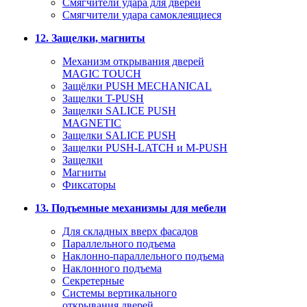
Смягчители удара для дверей
Cмягчители удара самоклеящиеся
12. Защелки, магниты
Механизм открывания дверей
MAGIC TOUCH
Защёлки PUSH MECHANICAL
Защелки T-PUSH
Защелки SALICE PUSH
MAGNETIC
Защелки SALICE PUSH
Защелки PUSH-LATCH и M-PUSH
Защелки
Магниты
Фиксаторы
13. Подъемные механизмы для мебели
Для складных вверх фасадов
Параллельного подъема
Наклонно-параллельного подъема
Наклонного подъема
Секретерные
Системы вертикального
открывания дверей