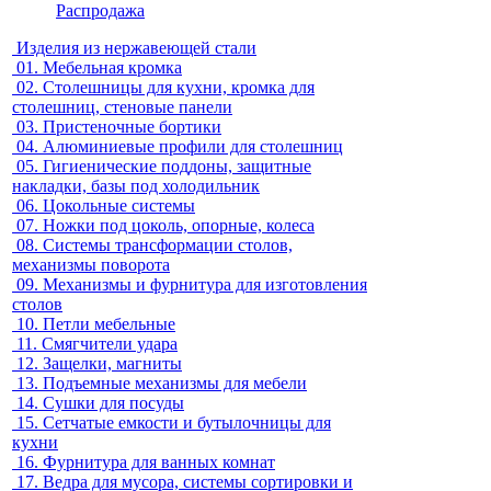
Распродажа
Изделия из нержавеющей стали
01.
Мебельная кромка
02.
Столешницы для кухни, кромка для
столешниц, стеновые панели
03.
Пристеночные бортики
04.
Алюминиевые профили для столешниц
05.
Гигиенические поддоны, защитные
накладки, базы под холодильник
06.
Цокольные системы
07.
Ножки под цоколь, опорные, колеса
08.
Системы трансформации столов,
механизмы поворота
09.
Механизмы и фурнитура для изготовления
столов
10.
Петли мебельные
11.
Смягчители удара
12.
Защелки, магниты
13.
Подъемные механизмы для мебели
14.
Сушки для посуды
15.
Сетчатые емкости и бутылочницы для
кухни
16.
Фурнитура для ванных комнат
17.
Ведра для мусора, системы сортировки и