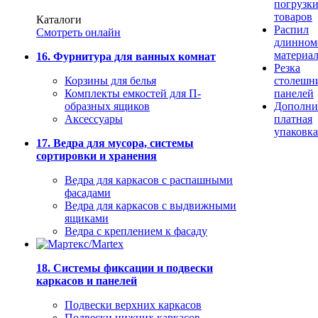
погрузк
товаров
Каталоги
Распил
Смотреть онлайн
длинном
материа
16. Фурнитура для ванных комнат
Резка
Корзины для белья
столешн
Комплекты емкостей для П-
панелей
образных ящиков
Дополни
Аксессуары
платная
упаковка
17. Ведра для мусора, системы
сортировки и хранения
Ведра для каркасов с распашными
фасадами
Ведра для каркасов с выдвижными
ящиками
Ведра с креплением к фасаду
18. Системы фиксации и подвески
каркасов и панелей
Подвески верхних каркасов
Подвески нижних каркасов