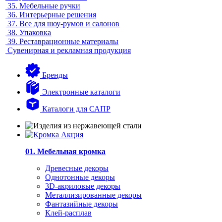
35.
Мебельные ручки
36.
Интерьерные решения
37.
Все для шоу-румов и салонов
38.
Упаковка
39.
Реставрационные материалы
Сувенирная и рекламная продукция
Бренды
Электронные каталоги
Каталоги для САПР
01. Мебельная кромка
Древесные декоры
Однотонные декоры
3D-акриловые декоры
Металлизированные декоры
Фантазийные декоры
Клей-расплав