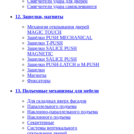
Смягчители удара для дверей
Cмягчители удара самоклеящиеся
12. Защелки, магниты
Механизм открывания дверей
MAGIC TOUCH
Защёлки PUSH MECHANICAL
Защелки T-PUSH
Защелки SALICE PUSH
MAGNETIC
Защелки SALICE PUSH
Защелки PUSH-LATCH и M-PUSH
Защелки
Магниты
Фиксаторы
13. Подъемные механизмы для мебели
Для складных вверх фасадов
Параллельного подъема
Наклонно-параллельного подъема
Наклонного подъема
Секретерные
Системы вертикального
открывания дверей