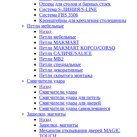
Опоры для столов и барных стоек
Система S-ЛИНИЯ/S-LINE
Система FBS 3506
Кронштейны для крепления столешницы
Петли мебельные
Назад
Петли мебельные
Петли MAKMART
Петли MAKMART КОРСО/CORSO
Петли САЛИЧЕ/SALICE
Петли MB2
Петли специальные
Петли декоративные
Петли скрытого монтажа
Смягчители удара
Назад
Смягчители удара
Смягчители удара для петель
Смягчители удара для дверей
Cмягчители удара самоклеящиеся
Защелки, магниты
Назад
Защелки, магниты
Механизм открывания дверей MAGIC
TOUCH