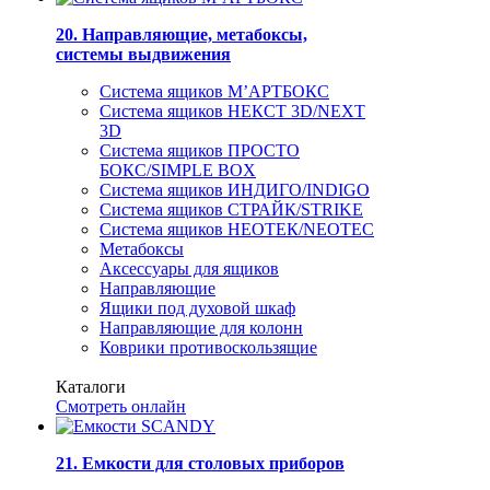
20. Направляющие, метабоксы,
системы выдвижения
Система ящиков М’АРТБОКС
Система ящиков НЕКСТ 3D/NEXT
3D
Система ящиков ПРОСТО
БОКС/SIMPLE BOX
Система ящиков ИНДИГО/INDIGO
Система ящиков СТРАЙК/STRIKE
Система ящиков НЕОТЕК/NEOTEC
Метабоксы
Аксессуары для ящиков
Направляющие
Ящики под духовой шкаф
Направляющие для колонн
Коврики противоскользящие
Каталоги
Смотреть онлайн
21. Емкости для столовых приборов