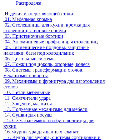
Распродажа
Изделия из нержавеющей стали
01.
Мебельная кромка
02.
Столешницы для кухни, кромка для
столешниц, стеновые панели
03.
Пристеночные бортики
04.
Алюминиевые профили для столешниц
05.
Гигиенические поддоны, защитные
накладки, базы под холодильник
06.
Цокольные системы
07.
Ножки под цоколь, опорные, колеса
08.
Системы трансформации столов,
механизмы поворота
09.
Механизмы и фурнитура для изготовления
столов
10.
Петли мебельные
11.
Смягчители удара
12.
Защелки, магниты
13.
Подъемные механизмы для мебели
14.
Сушки для посуды
15.
Сетчатые емкости и бутылочницы для
кухни
16.
Фурнитура для ванных комнат
17.
Ведра для мусора, системы сортировки и