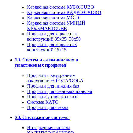
Каркасная система КУБО/CUBO
Каркасная система КАДРО/CADRO
Каркасная система MG20
Каркасная система УМНЫЙ
КУБ/SMARTCUBE
Профили для каркасных
конструкций 35x35, 50x50
Профили для каркасных
конструкций 15х15
29. Системы алюминиевых и
пластиковых профилей
Профили с внутренним
закруглением ГОЛА/GOLA
Профили для нижних баз
Профили для стеновых панелей
Профили универсальные
Система КАТО
Профили для стекла
30. Стеллажные системы
Интерьерная система
КАЛИПСО/CALYPSO