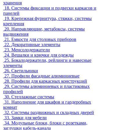
хранения
18.
Системы фиксации и подвески каркасов и
панелей
19.
Крепежная фурнитура, стяжки, системы
крепления
20.
Направляющие, метабоксы, системы
выдвижения
21.
Емкости для столовых приборов
22.
Декоративные элементы
23.
Менсолодержатели
24.
Вешалки и крючки для одежды
25.
Бокалодержатели, рейлинги и навесные
элементы
26.
Светильники
27.
Профили фасадные алюминиевые
28.
Профили для каркасных конструкций
29.
Системы алюминиевых и пластиковых
профилей
30.
Стеллажные системы
31.
Наполнение для шкафов и гардеробных
комнат
32.
Системы раздвижных и складных дверей
33.
Замки для мебели
34.
Модульные блоки, блоки с розетками,
заглушки кабель-канала