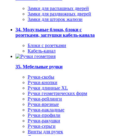
Замки для распашных дверей
Замки для раздвижных дверей
Замки для шторок жалюзи
34. Модульные блоки, блоки с
розетками, заглушки кабель-канала
Блоки с розетками
Кабель-канал
35. Мебельные ручки
Ручки-скобы
Ручки-кнопки
Ручки длинные XL
Ручки геометрических форм
Ручки-рейлинги
Ручки-врезные
Ручки-накладные
Ручки-профили
Ручки-ракушки
Ручки-серьги
Винты для ручек