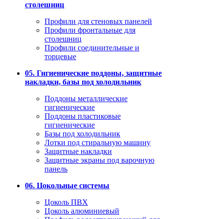
столешниц
Профили для стеновых панелей
Профили фронтальные для
столешниц
Профили соединительные и
торцевые
05. Гигиенические поддоны, защитные
накладки, базы под холодильник
Поддоны металлические
гигиенические
Поддоны пластиковые
гигиенические
Базы под холодильник
Лотки под стиральную машину
Защитные накладки
Защитные экраны под варочную
панель
06. Цокольные системы
Цоколь ПВХ
Цоколь алюминиевый