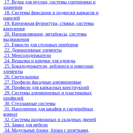
17.
Ведра для мусора, системы сортировки и
хранения
18.
Системы фиксации и подвески каркасов и
панелей
19.
Крепежная фурнитура, стяжки, системы
крепления
20.
Направляющие, метабоксы, системы
выдвижения
21.
Емкости для столовых приборов
22.
Декоративные элементы
23.
Менсолодержатели
24.
Вешалки и крючки для одежды
25.
Бокалодержатели, рейлинги и навесные
элементы
26.
Светильники
27.
Профили фасадные алюминиевые
28.
Профили для каркасных конструкций
29.
Системы алюминиевых и пластиковых
профилей
30.
Стеллажные системы
31.
Наполнение для шкафов и гардеробных
комнат
32.
Системы раздвижных и складных дверей
33.
Замки для мебели
34.
Модульные блоки, блоки с розетками,