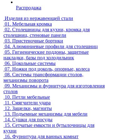
Распродажа
Изделия из нержавеющей стали
01.
Мебельная кромка
02.
Столешницы для кухни, кромка для
столешниц, стеновые панели
03.
Пристеночные бортики
04.
Алюминиевые профили для столешниц
05.
Гигиенические поддоны, защитные
накладки, базы под холодильник
06.
Цокольные системы
07.
Ножки под цоколь, опорные, колеса
08.
Системы трансформации столов,
механизмы поворота
09.
Механизмы и фурнитура для изготовления
столов
10.
Петли мебельные
11.
Смягчители удара
12.
Защелки, магниты
13.
Подъемные механизмы для мебели
14.
Сушки для посуды
15.
Сетчатые емкости и бутылочницы для
кухни
16.
Фурнитура для ванных комнат