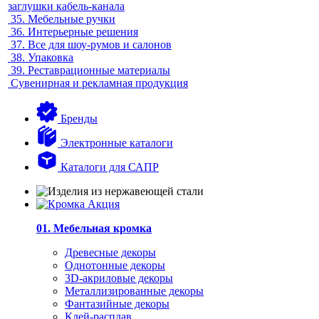
заглушки кабель-канала
35.
Мебельные ручки
36.
Интерьерные решения
37.
Все для шоу-румов и салонов
38.
Упаковка
39.
Реставрационные материалы
Сувенирная и рекламная продукция
Бренды
Электронные каталоги
Каталоги для САПР
01. Мебельная кромка
Древесные декоры
Однотонные декоры
3D-акриловые декоры
Металлизированные декоры
Фантазийные декоры
Клей-расплав