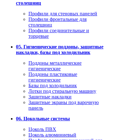
столешниц
Профили для стеновых панелей
Профили фронтальные для
столешниц
Профили соединительные и
торцевые
05. Гигиенические поддоны, защитные
накладки, базы под холодильник
Поддоны металлические
гигиенические
Поддоны пластиковые
гигиенические
Базы под холодильник
Лотки под стиральную машину
Защитные накладки
Защитные экраны под варочную
панель
06. Цокольные системы
Цоколь ПВХ
Цоколь алюминиевый