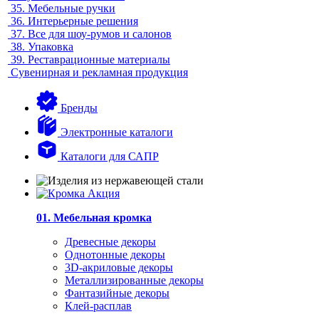
35.
Мебельные ручки
36.
Интерьерные решения
37.
Все для шоу-румов и салонов
38.
Упаковка
39.
Реставрационные материалы
Сувенирная и рекламная продукция
Бренды
Электронные каталоги
Каталоги для САПР
01. Мебельная кромка
Древесные декоры
Однотонные декоры
3D-акриловые декоры
Металлизированные декоры
Фантазийные декоры
Клей-расплав