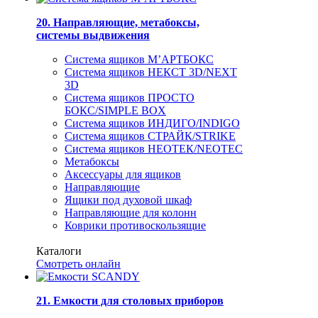
20. Направляющие, метабоксы,
системы выдвижения
Система ящиков М’АРТБОКС
Система ящиков НЕКСТ 3D/NEXT
3D
Система ящиков ПРОСТО
БОКС/SIMPLE BOX
Система ящиков ИНДИГО/INDIGO
Система ящиков СТРАЙК/STRIKE
Система ящиков НЕОТЕК/NEOTEC
Метабоксы
Аксессуары для ящиков
Направляющие
Ящики под духовой шкаф
Направляющие для колонн
Коврики противоскользящие
Каталоги
Смотреть онлайн
21. Емкости для столовых приборов