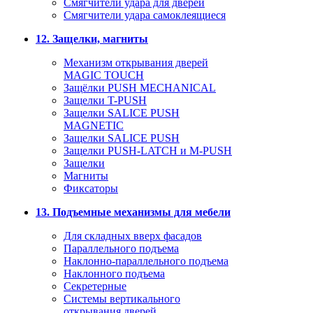
Смягчители удара для дверей
Cмягчители удара самоклеящиеся
12. Защелки, магниты
Механизм открывания дверей
MAGIC TOUCH
Защёлки PUSH MECHANICAL
Защелки T-PUSH
Защелки SALICE PUSH
MAGNETIC
Защелки SALICE PUSH
Защелки PUSH-LATCH и M-PUSH
Защелки
Магниты
Фиксаторы
13. Подъемные механизмы для мебели
Для складных вверх фасадов
Параллельного подъема
Наклонно-параллельного подъема
Наклонного подъема
Секретерные
Системы вертикального
открывания дверей