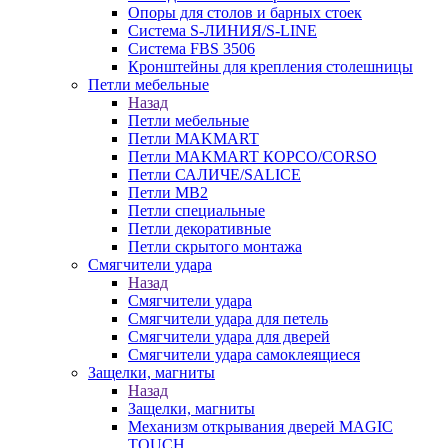
Опоры для столов и барных стоек
Система S-ЛИНИЯ/S-LINE
Система FBS 3506
Кронштейны для крепления столешницы
Петли мебельные
Назад
Петли мебельные
Петли MAKMART
Петли MAKMART КОРСО/CORSO
Петли САЛИЧЕ/SALICE
Петли MB2
Петли специальные
Петли декоративные
Петли скрытого монтажа
Смягчители удара
Назад
Смягчители удара
Смягчители удара для петель
Смягчители удара для дверей
Cмягчители удара самоклеящиеся
Защелки, магниты
Назад
Защелки, магниты
Механизм открывания дверей MAGIC
TOUCH