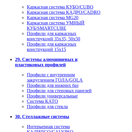
Каркасная система КУБО/CUBO
Каркасная система КАДРО/CADRO
Каркасная система MG20
Каркасная система УМНЫЙ
КУБ/SMARTCUBE
Профили для каркасных
конструкций 35x35, 50x50
Профили для каркасных
конструкций 15х15
29. Системы алюминиевых и
пластиковых профилей
Профили с внутренним
закруглением ГОЛА/GOLA
Профили для нижних баз
Профили для стеновых панелей
Профили универсальные
Система КАТО
Профили для стекла
30. Стеллажные системы
Интерьерная система
КАЛИПСО/CALYPSO