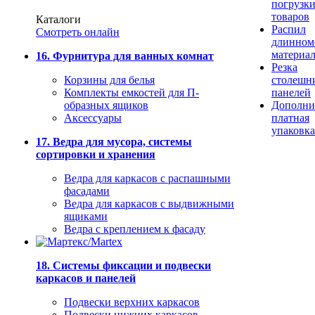
погрузк
товаров
Каталоги
Распил
Смотреть онлайн
длинном
материа
16. Фурнитура для ванных комнат
Резка
Корзины для белья
столешн
Комплекты емкостей для П-
панелей
образных ящиков
Дополни
Аксессуары
платная
упаковка
17. Ведра для мусора, системы
сортировки и хранения
Ведра для каркасов с распашными
фасадами
Ведра для каркасов с выдвижными
ящиками
Ведра с креплением к фасаду
18. Системы фиксации и подвески
каркасов и панелей
Подвески верхних каркасов
Подвески нижних каркасов