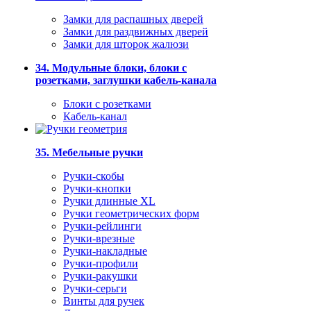
Замки для распашных дверей
Замки для раздвижных дверей
Замки для шторок жалюзи
34. Модульные блоки, блоки с
розетками, заглушки кабель-канала
Блоки с розетками
Кабель-канал
35. Мебельные ручки
Ручки-скобы
Ручки-кнопки
Ручки длинные XL
Ручки геометрических форм
Ручки-рейлинги
Ручки-врезные
Ручки-накладные
Ручки-профили
Ручки-ракушки
Ручки-серьги
Винты для ручек