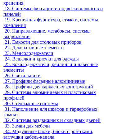
хранения
18.
Системы фиксации и подвески каркасов и
панелей
19.
Крепежная фурнитура, стяжки, системы
крепления
20.
Направляющие, метабоксы, системы
выдвижения
21.
Емкости для столовых приборов
22.
Декоративные элементы
23.
Менсолодержатели
24.
Вешалки и крючки для одежды
25.
Бокалодержатели, рейлинги и навесные
элементы
26.
Светильники
27.
Профили фасадные алюминиевые
28.
Профили для каркасных конструкций
29.
Системы алюминиевых и пластиковых
профилей
30.
Стеллажные системы
31.
Наполнение для шкафов и гардеробных
комнат
32.
Системы раздвижных и складных дверей
33.
Замки для мебели
34.
Модульные блоки, блоки с розетками,
заглушки кабель-канала