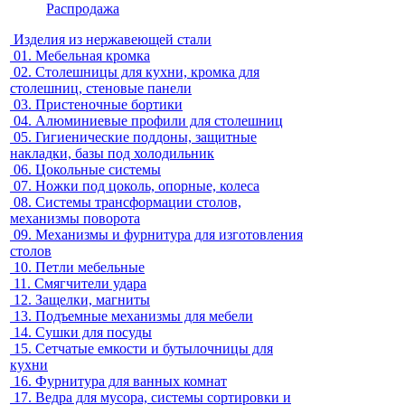
Распродажа
Изделия из нержавеющей стали
01.
Мебельная кромка
02.
Столешницы для кухни, кромка для
столешниц, стеновые панели
03.
Пристеночные бортики
04.
Алюминиевые профили для столешниц
05.
Гигиенические поддоны, защитные
накладки, базы под холодильник
06.
Цокольные системы
07.
Ножки под цоколь, опорные, колеса
08.
Системы трансформации столов,
механизмы поворота
09.
Механизмы и фурнитура для изготовления
столов
10.
Петли мебельные
11.
Смягчители удара
12.
Защелки, магниты
13.
Подъемные механизмы для мебели
14.
Сушки для посуды
15.
Сетчатые емкости и бутылочницы для
кухни
16.
Фурнитура для ванных комнат
17.
Ведра для мусора, системы сортировки и