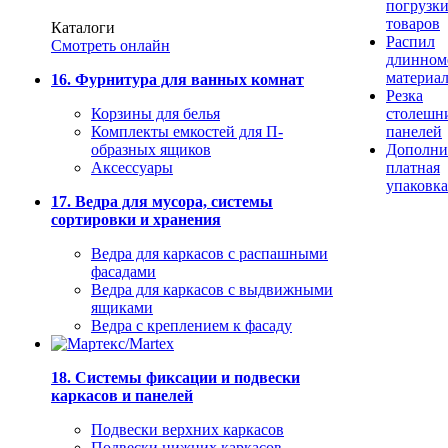
погрузк
товаров
Каталоги
Распил
Смотреть онлайн
длинном
материа
16. Фурнитура для ванных комнат
Резка
Корзины для белья
столешн
Комплекты емкостей для П-
панелей
образных ящиков
Дополни
Аксессуары
платная
упаковка
17. Ведра для мусора, системы
сортировки и хранения
Ведра для каркасов с распашными
фасадами
Ведра для каркасов с выдвижными
ящиками
Ведра с креплением к фасаду
18. Системы фиксации и подвески
каркасов и панелей
Подвески верхних каркасов
Подвески нижних каркасов