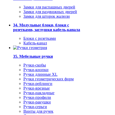
Замки для распашных дверей
Замки для раздвижных дверей
Замки для шторок жалюзи
34. Модульные блоки, блоки с
розетками, заглушки кабель-канала
Блоки с розетками
Кабель-канал
35. Мебельные ручки
Ручки-скобы
Ручки-кнопки
Ручки длинные XL
Ручки геометрических форм
Ручки-рейлинги
Ручки-врезные
Ручки-накладные
Ручки-профили
Ручки-ракушки
Ручки-серьги
Винты для ручек