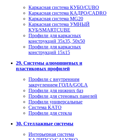
Каркасная система КУБО/CUBO
Каркасная система КАДРО/CADRO
Каркасная система MG20
Каркасная система УМНЫЙ
КУБ/SMARTCUBE
Профили для каркасных
конструкций 35x35, 50x50
Профили для каркасных
конструкций 15х15
29. Системы алюминиевых и
пластиковых профилей
Профили с внутренним
закруглением ГОЛА/GOLA
Профили для нижних баз
Профили для стеновых панелей
Профили универсальные
Система КАТО
Профили для стекла
30. Стеллажные системы
Интерьерная система
КАЛИПСО/CALYPSO