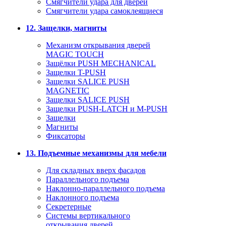
Смягчители удара для дверей
Cмягчители удара самоклеящиеся
12. Защелки, магниты
Механизм открывания дверей
MAGIC TOUCH
Защёлки PUSH MECHANICAL
Защелки T-PUSH
Защелки SALICE PUSH
MAGNETIC
Защелки SALICE PUSH
Защелки PUSH-LATCH и M-PUSH
Защелки
Магниты
Фиксаторы
13. Подъемные механизмы для мебели
Для складных вверх фасадов
Параллельного подъема
Наклонно-параллельного подъема
Наклонного подъема
Секретерные
Системы вертикального
открывания дверей