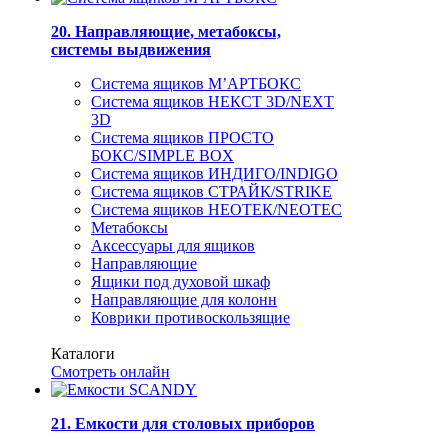
20. Направляющие, метабоксы,
системы выдвижения
Система ящиков М’АРТБОКС
Система ящиков НЕКСТ 3D/NEXT
3D
Система ящиков ПРОСТО
БОКС/SIMPLE BOX
Система ящиков ИНДИГО/INDIGO
Система ящиков СТРАЙК/STRIKE
Система ящиков НЕОТЕК/NEOTEC
Метабоксы
Аксессуары для ящиков
Направляющие
Ящики под духовой шкаф
Направляющие для колонн
Коврики противоскользящие
Каталоги
Смотреть онлайн
21. Емкости для столовых приборов