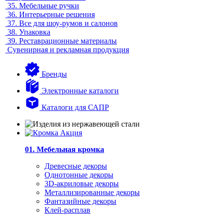
35.
Мебельные ручки
36.
Интерьерные решения
37.
Все для шоу-румов и салонов
38.
Упаковка
39.
Реставрационные материалы
Сувенирная и рекламная продукция
Бренды
Электронные каталоги
Каталоги для САПР
01. Мебельная кромка
Древесные декоры
Однотонные декоры
3D-акриловые декоры
Металлизированные декоры
Фантазийные декоры
Клей-расплав