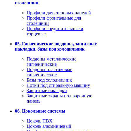
столешниц
Профили для стеновых панелей
Профили фронтальные для
столешниц
Профили соединительные и
торцевые
05. Гигиенические поддоны, защитные
накладки, базы под холодильник
Поддоны металлические
гигиенические
Поддоны пластиковые
гигиенические
Базы под холодильник
Лотки под стиральную машину
Защитные накладки
Защитные экраны под варочную
панель
06. Цокольные системы
Цоколь ПВХ
Цоколь алюминиевый