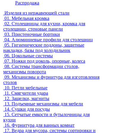
Распродажа
Изделия из нержавеющей стали
01.
Мебельная кромка
02.
Столешницы для кухни, кромка для
столешниц, стеновые панели
03.
Пристеночные бортики
04.
Алюминиевые профили для столешниц
05.
Гигиенические поддоны, защитные
накладки, базы под холодильник
06.
Цокольные системы
07.
Ножки под цоколь, опорные, колеса
08.
Системы трансформации столов,
механизмы поворота
09.
Механизмы и фурнитура для изготовления
столов
10.
Петли мебельные
11.
Смягчители удара
12.
Защелки, магниты
13.
Подъемные механизмы для мебели
14.
Сушки для посуды
15.
Сетчатые емкости и бутылочницы для
кухни
16.
Фурнитура для ванных комнат
17.
Ведра для мусора, системы сортировки и