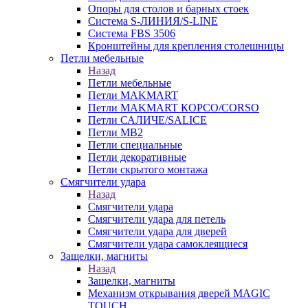
Опоры для столов и барных стоек
Система S-ЛИНИЯ/S-LINE
Система FBS 3506
Кронштейны для крепления столешницы
Петли мебельные
Назад
Петли мебельные
Петли MAKMART
Петли MAKMART КОРСО/CORSO
Петли САЛИЧЕ/SALICE
Петли MB2
Петли специальные
Петли декоративные
Петли скрытого монтажа
Смягчители удара
Назад
Смягчители удара
Смягчители удара для петель
Смягчители удара для дверей
Cмягчители удара самоклеящиеся
Защелки, магниты
Назад
Защелки, магниты
Механизм открывания дверей MAGIC
TOUCH