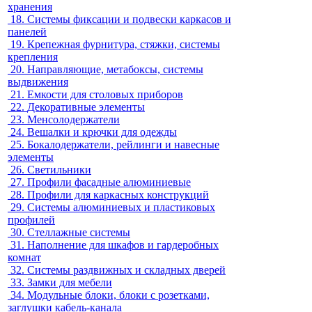
хранения
18.
Системы фиксации и подвески каркасов и
панелей
19.
Крепежная фурнитура, стяжки, системы
крепления
20.
Направляющие, метабоксы, системы
выдвижения
21.
Емкости для столовых приборов
22.
Декоративные элементы
23.
Менсолодержатели
24.
Вешалки и крючки для одежды
25.
Бокалодержатели, рейлинги и навесные
элементы
26.
Светильники
27.
Профили фасадные алюминиевые
28.
Профили для каркасных конструкций
29.
Системы алюминиевых и пластиковых
профилей
30.
Стеллажные системы
31.
Наполнение для шкафов и гардеробных
комнат
32.
Системы раздвижных и складных дверей
33.
Замки для мебели
34.
Модульные блоки, блоки с розетками,
заглушки кабель-канала